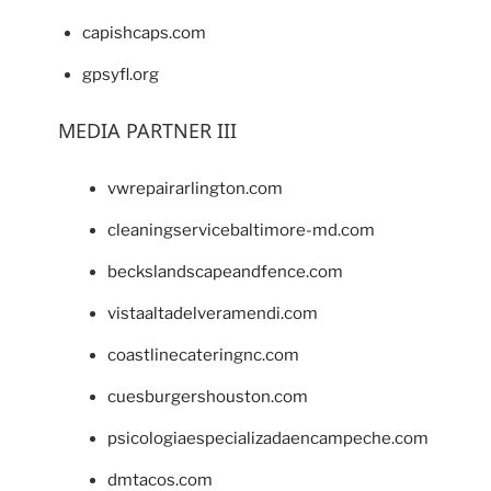
capishcaps.com
gpsyfl.org
MEDIA PARTNER III
vwrepairarlington.com
cleaningservicebaltimore-md.com
beckslandscapeandfence.com
vistaaltadelveramendi.com
coastlinecateringnc.com
cuesburgershouston.com
psicologiaespecializadaencampeche.com
dmtacos.com