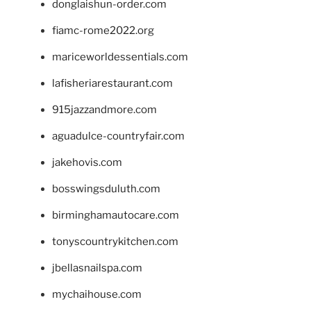
donglaishun-order.com
fiamc-rome2022.org
mariceworldessentials.com
lafisheriarestaurant.com
915jazzandmore.com
aguadulce-countryfair.com
jakehovis.com
bosswingsduluth.com
birminghamautocare.com
tonyscountrykitchen.com
jbellasnailspa.com
mychaihouse.com