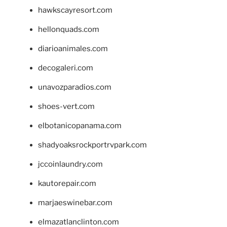
hawkscayresort.com
hellonquads.com
diarioanimales.com
decogaleri.com
unavozparadios.com
shoes-vert.com
elbotanicopanama.com
shadyoaksrockportrvpark.com
jccoinlaundry.com
kautorepair.com
marjaeswinebar.com
elmazatlanclinton.com