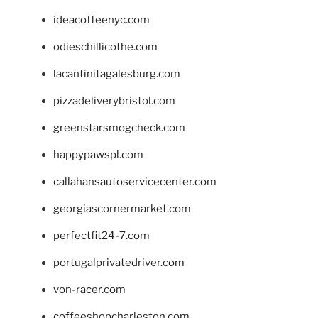
ideacoffeenyc.com
odieschillicothe.com
lacantinitagalesburg.com
pizzadeliverybristol.com
greenstarsmogcheck.com
happypawspl.com
callahansautoservicecenter.com
georgiascornermarket.com
perfectfit24-7.com
portugalprivatedriver.com
von-racer.com
coffeeshopcharleston.com