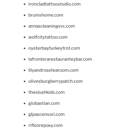
ironcladtattoostudio.com
bruinshome.com
annascleaningsvc.com
wolfcitytattoo.com
oysterbayturkeytrot.com
lafronterarestauranteybar.com
lilyandrosetearoom.com
olivesburgberrypatch.com
theslushkids.com
giobastian.com
glpascensori.com
rifloorepoxy.com