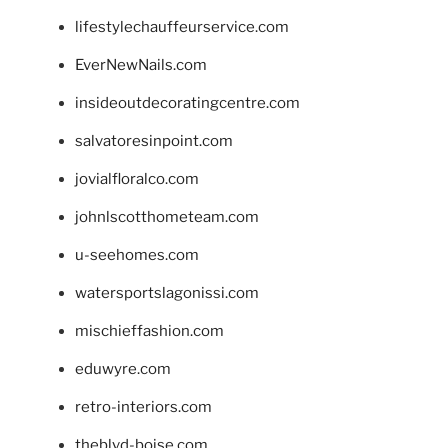
lifestylechauffeurservice.com
EverNewNails.com
insideoutdecoratingcentre.com
salvatoresinpoint.com
jovialfloralco.com
johnlscotthometeam.com
u-seehomes.com
watersportslagonissi.com
mischieffashion.com
eduwyre.com
retro-interiors.com
theblvd-boise.com