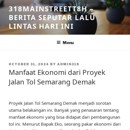
Skip
318MAINSTREETT8H –
to
BERITA SEPUTAR LALU
content
LINTAS HARI INI
Menu
POSTED
OCTOBER 31, 2024
BY
ADMIN318
ON
Manfaat Ekonomi dari Proyek
Jalan Tol Semarang Demak
Proyek Jalan Tol Semarang Demak menjadi sorotan
utama belakangan ini. Banyak yang penasaran tentang
manfaat ekonomi yang bisa didapat dari pembangunan
tol ini. Menurut Bapak Eko, seorang pakar ekonomi dari