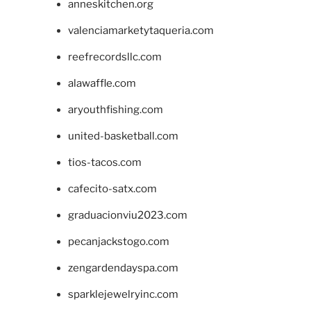
anneskitchen.org
valenciamarketytaqueria.com
reefrecordsllc.com
alawaffle.com
aryouthfishing.com
united-basketball.com
tios-tacos.com
cafecito-satx.com
graduacionviu2023.com
pecanjackstogo.com
zengardendayspa.com
sparklejewelryinc.com