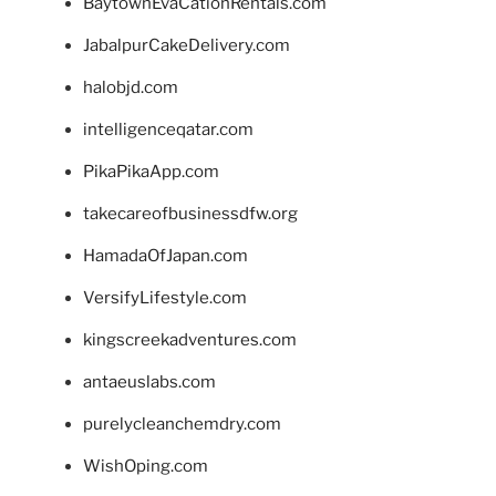
BaytownEvaCationRentals.com
JabalpurCakeDelivery.com
halobjd.com
intelligenceqatar.com
PikaPikaApp.com
takecareofbusinessdfw.org
HamadaOfJapan.com
VersifyLifestyle.com
kingscreekadventures.com
antaeuslabs.com
purelycleanchemdry.com
WishOping.com