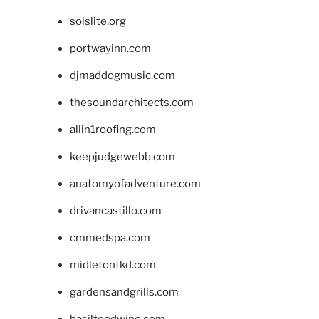
solslite.org
portwayinn.com
djmaddogmusic.com
thesoundarchitects.com
allin1roofing.com
keepjudgewebb.com
anatomyofadventure.com
drivancastillo.com
cmmedspa.com
midletontkd.com
gardensandgrills.com