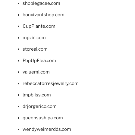
shoplegacee.com
bonvivantshop.com
CupPlante.com
mpzin.com
stcreal.com
PopUpFlea.com
valueml.com
rebeccatorresjewelry.com
jmpbliss.com
drjorgerico.com
queensushipa.com
wendyweimerdds.com