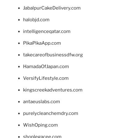
JabalpurCakeDelivery.com
halobjd.com
intelligenceqatar.com
PikaPikaApp.com
takecareofbusinessdfw.org
HamadaOfJapan.com
VersifyLifestyle.com
kingscreekadventures.com
antaeuslabs.com
purelycleanchemdry.com
WishOping.com
shoplegacee.com