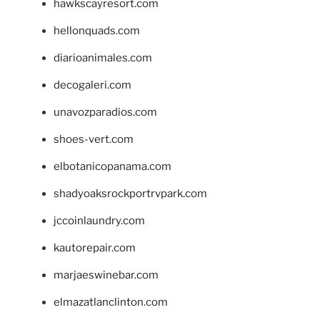
hawkscayresort.com
hellonquads.com
diarioanimales.com
decogaleri.com
unavozparadios.com
shoes-vert.com
elbotanicopanama.com
shadyoaksrockportrvpark.com
jccoinlaundry.com
kautorepair.com
marjaeswinebar.com
elmazatlanclinton.com