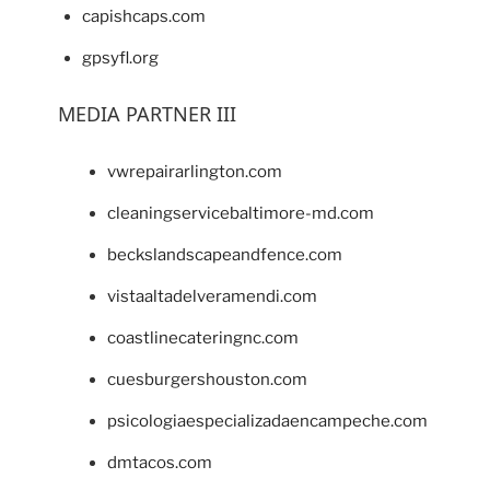
capishcaps.com
gpsyfl.org
MEDIA PARTNER III
vwrepairarlington.com
cleaningservicebaltimore-md.com
beckslandscapeandfence.com
vistaaltadelveramendi.com
coastlinecateringnc.com
cuesburgershouston.com
psicologiaespecializadaencampeche.com
dmtacos.com