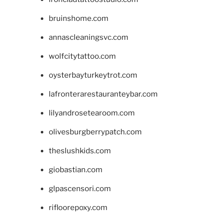
bruinshome.com
annascleaningsvc.com
wolfcitytattoo.com
oysterbayturkeytrot.com
lafronterarestauranteybar.com
lilyandrosetearoom.com
olivesburgberrypatch.com
theslushkids.com
giobastian.com
glpascensori.com
rifloorepoxy.com