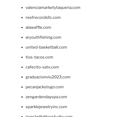
valenciamarketytaqueria.com
reefrecordsllc.com
alawaffle.com
aryouthfishing.com
united-basketball.com
tios-tacos.com
cafecito-satx.com
graduacionviu2023.com
pecanjackstogo.com
zengardendayspa.com
sparklejewelryinc.com
ironcladtattoostudio.com