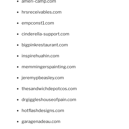
ameri-camp.com
hrsreceivables.com
empconst1.com
cinderella-support.com
bigpinkrestaurant.com
inspirehuahin.com
memmingerspainting.com
jeremypbeasley.com
thesandwichdepotcos.com
drgiggleshouseofpain.com
hotflashdesigns.com
garagenadeau.com