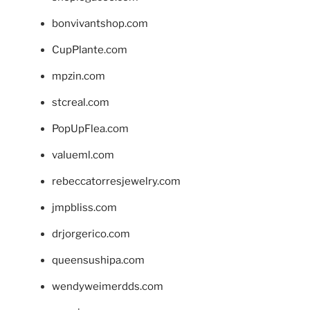
bonvivantshop.com
CupPlante.com
mpzin.com
stcreal.com
PopUpFlea.com
valueml.com
rebeccatorresjewelry.com
jmpbliss.com
drjorgerico.com
queensushipa.com
wendyweimerdds.com