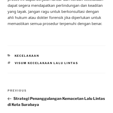
dapat segera mendapatkan perlindungan dan keadilan
yang layak. Jangan ragu untuk berkonsultasi dengan
ahli hukum atau dokter forensik jika diperlukan untuk
memastikan semua prosedur terpenuhi dengan benar.
CATEGORIES
KECELAKAAN
TAGS
VISUM KECELAKAAN LALU LINTAS
Post
Previous
PREVIOUS
navigation
Post
Strategi Penanggulangan Kemacetan Lalu Lintas
di Kota Surabaya