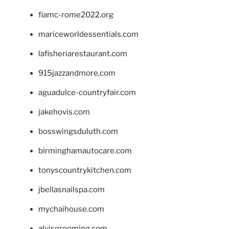
fiamc-rome2022.org
mariceworldessentials.com
lafisheriarestaurant.com
915jazzandmore.com
aguadulce-countryfair.com
jakehovis.com
bosswingsduluth.com
birminghamautocare.com
tonyscountrykitchen.com
jbellasnailspa.com
mychaihouse.com
alvisgrooming.com