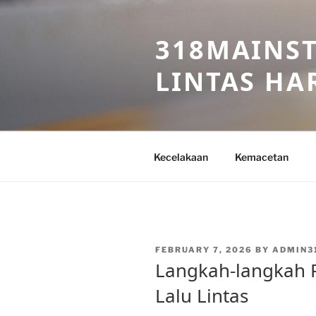
Skip
to
318MAINST
content
LINTAS HAR
Kecelakaan
Kemacetan
POSTED
FEBRUARY 7, 2026
BY
ADMIN3
ON
Langkah-langkah 
Lalu Lintas