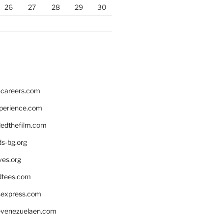
26
27
28
29
30
hcareers.com
xperience.com
edthefilm.com
ds-bg.org
ves.org
tees.com
rsexpress.com
venezuelaen.com