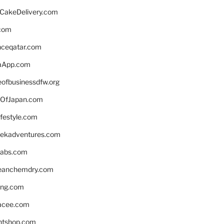
rCakeDelivery.com
.com
enceqatar.com
aApp.com
eofbusinessdfw.org
OfJapan.com
ifestyle.com
eekadventures.com
labs.com
leanchemdry.com
ing.com
acee.com
ntshop.com