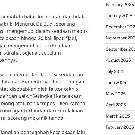
February 2026
January 2026
k mematuhi batas kecepatan dan tidak
buk. Menurut Dr. Budi, seorang
December 20
tasi, mengemudi dalam keadaan mabuk
lakaan hingga 20 kali lipat. “Jadi,
November 20
ngan mengemudi dalam keadaan
September 20
 istirahat sejenak sebelum
bahnya.
August 2025
July 2025
k selalu memeriksa kondisi kendaraan
data dari Kementerian Perhubungan,
June 2025
ntas disebabkan oleh faktor teknis
May 2025
dengan baik. “Seringkali kecelakaan
 blong atau ban kempes. Oleh karena
April 2025
 rutin agar terhindar dari kecelakaan
March 2025
Mira, seorang mekanik handal.
February 2025
langkah pencegahan kecelakaan lalu