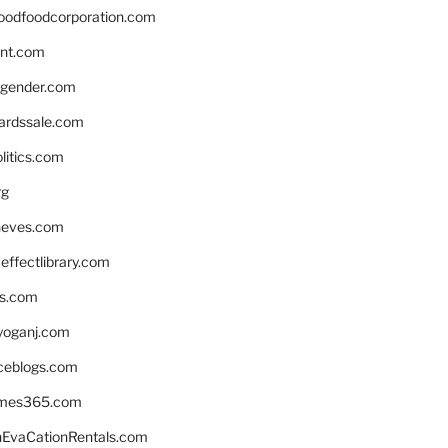
oodfoodcorporation.com
nnt.com
gender.com
ardssale.com
litics.com
rg
neves.com
ffectlibrary.com
ns.com
yoganj.com
rceblogs.com
ames365.com
EvaCationRentals.com