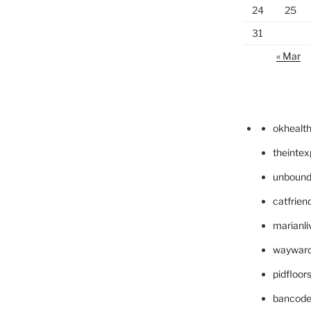
24
25
31
« Mar
okhealt
theinte
unbound
catfrien
marianli
wayward
pidfloo
bancode