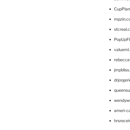
CupPlan
mpzin.c
stcreal.
PopUpFl
valueml
rebecca
jmpblis
drjorger
queensu
wendyw
ameri-
hrsrece