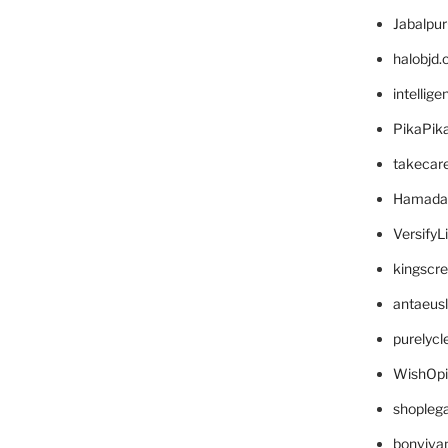
Jabalpu
halobjd
intellig
PikaPik
takecar
Hamada
VersifyL
kingscr
antaeus
purelyc
WishOp
shopleg
bonviva