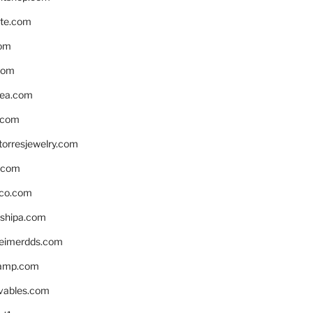
te.com
om
com
ea.com
.com
torresjewelry.com
s.com
ico.com
shipa.com
eimerdds.com
camp.com
ivables.com