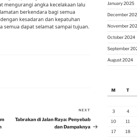
January 2025
pat mengurangi angka kecelakaan lalu
elamatan berkendara bagi semua
December 20
a dengan kesadaran dan kepatuhan
kita semua dapat selamat sampai tujuan.
November 20
October 2024
September 20
August 2024
M
T
NEXT
Next
3
4
Post
em
Tabrakan di Jalan Raya: Penyebab
10
11
n
dan Dampaknya
17
18