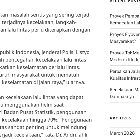
RECENT POST
kan masalah serius yang sering terjadi
Proyek Pemban
 terjadinya kecelakaan, langkah-
Kemacetan Lalu
n lalu lintas perlu diterapkan dengan
Proyek Flyover
Masyarakat?
blik Indonesia, Jenderal Polisi Listyo
Proyek Tol: Me
ah pencegahan kecelakaan lalu lintas
Modern di Indo
atkan keselamatan berlalu lintas.
Perbaikan Jala
uruh masyarakat untuk mematuhi
Kualitas Infras
 keselamatan di jalan raya,” ujarnya.
Kecelakaan Mau
 kecelakaan lalu lintas yang dapat
Dampaknya
alu menggunakan helm saat
i Badan Pusat Statistik, penggunaan
ARCHIVES
o kecelakaan hingga 70%. “Penggunaan
tas sangat penting untuk melindungi
March 2026
erjadi kecelakaan,” kata Dr. Andri, ahli