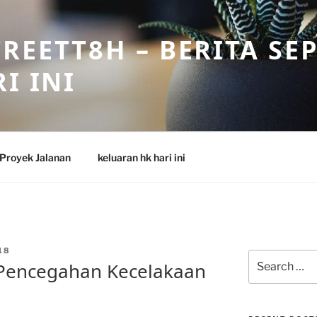
REETT8H – BERITA SE
I INI
Proyek Jalanan
keluaran hk hari ini
18
Search
Pencegahan Kecelakaan
for: