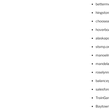
betterm
hingsto
choosea
hoverbo
alaskapo
stsmp.o
manoel
mandelae
roselyn
balance
salesfo
TrainG
Baytown