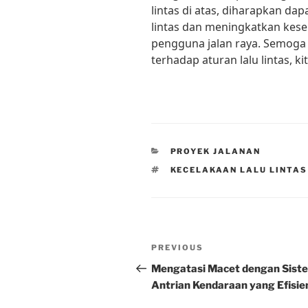
lintas di atas, diharapkan da
lintas dan meningkatkan kes
pengguna jalan raya. Semog
terhadap aturan lalu lintas, 
CATEGORIES
PROYEK JALANAN
TAGS
KECELAKAAN LALU LINTAS
Post
Previous
PREVIOUS
navigation
Post
Mengatasi Macet dengan Sist
Antrian Kendaraan yang Efisie