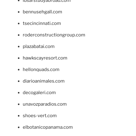
ibsarstudyabroad.com
bennusehgall.com
tsecincinnati.com
roderconstructiongroup.com
plazabatai.com
hawkscayresort.com
hellonquads.com
diarioanimales.com
decogaleri.com
unavozparadios.com
shoes-vert.com
elbotanicopanama.com