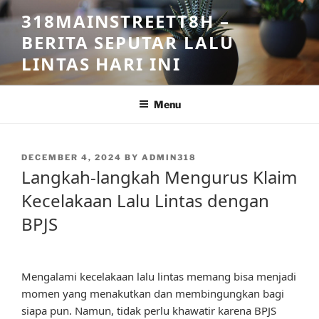
Skip
318MAINSTREETT8H –
to
BERITA SEPUTAR LALU
content
LINTAS HARI INI
Menu
POSTED
DECEMBER 4, 2024
BY
ADMIN318
ON
Langkah-langkah Mengurus Klaim
Kecelakaan Lalu Lintas dengan
BPJS
Mengalami kecelakaan lalu lintas memang bisa menjadi
momen yang menakutkan dan membingungkan bagi
siapa pun. Namun, tidak perlu khawatir karena BPJS