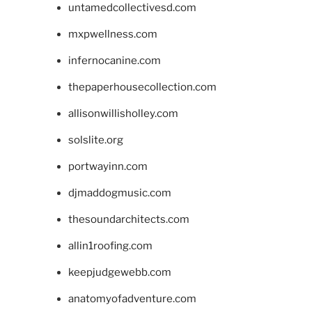
untamedcollectivesd.com
mxpwellness.com
infernocanine.com
thepaperhousecollection.com
allisonwillisholley.com
solslite.org
portwayinn.com
djmaddogmusic.com
thesoundarchitects.com
allin1roofing.com
keepjudgewebb.com
anatomyofadventure.com