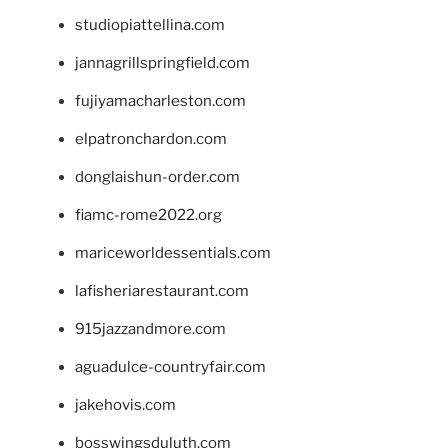
studiopiattellina.com
jannagrillspringfield.com
fujiyamacharleston.com
elpatronchardon.com
donglaishun-order.com
fiamc-rome2022.org
mariceworldessentials.com
lafisheriarestaurant.com
915jazzandmore.com
aguadulce-countryfair.com
jakehovis.com
bosswingsduluth.com