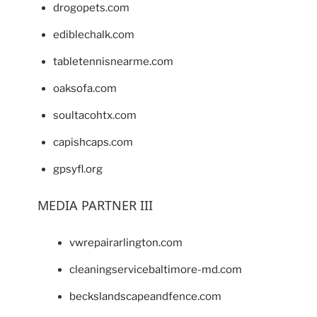
drogopets.com
ediblechalk.com
tabletennisnearme.com
oaksofa.com
soultacohtx.com
capishcaps.com
gpsyfl.org
MEDIA PARTNER III
vwrepairarlington.com
cleaningservicebaltimore-md.com
beckslandscapeandfence.com