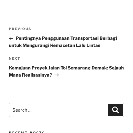
Post
Previous
PREVIOUS
navigation
Post
Pentingnya Penggunaan Transportasi Berbagi
untuk Mengurangi Kemacetan Lalu Lintas
Next
NEXT
Post
Kemajuan Proyek Jalan Tol Semarang Demak: Sejauh
Mana Realisasinya?
Search
Search
for: