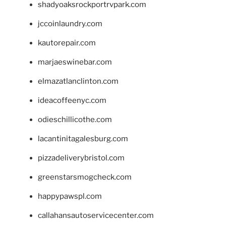
shadyoaksrockportrvpark.com
jccoinlaundry.com
kautorepair.com
marjaeswinebar.com
elmazatlanclinton.com
ideacoffeenyc.com
odieschillicothe.com
lacantinitagalesburg.com
pizzadeliverybristol.com
greenstarsmogcheck.com
happypawspl.com
callahansautoservicecenter.com