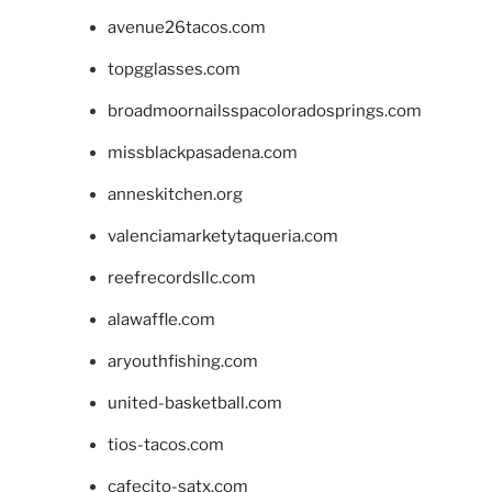
avenue26tacos.com
topgglasses.com
broadmoornailsspacoloradosprings.com
missblackpasadena.com
anneskitchen.org
valenciamarketytaqueria.com
reefrecordsllc.com
alawaffle.com
aryouthfishing.com
united-basketball.com
tios-tacos.com
cafecito-satx.com