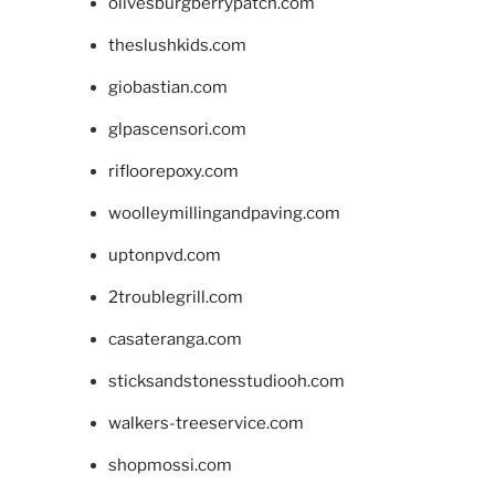
olivesburgberrypatch.com
theslushkids.com
giobastian.com
glpascensori.com
rifloorepoxy.com
woolleymillingandpaving.com
uptonpvd.com
2troublegrill.com
casateranga.com
sticksandstonesstudiooh.com
walkers-treeservice.com
shopmossi.com