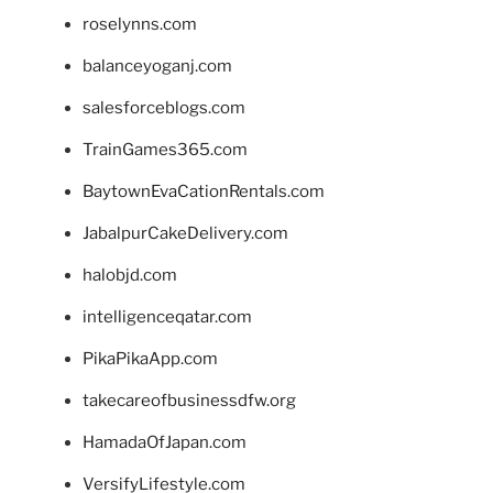
roselynns.com
balanceyoganj.com
salesforceblogs.com
TrainGames365.com
BaytownEvaCationRentals.com
JabalpurCakeDelivery.com
halobjd.com
intelligenceqatar.com
PikaPikaApp.com
takecareofbusinessdfw.org
HamadaOfJapan.com
VersifyLifestyle.com