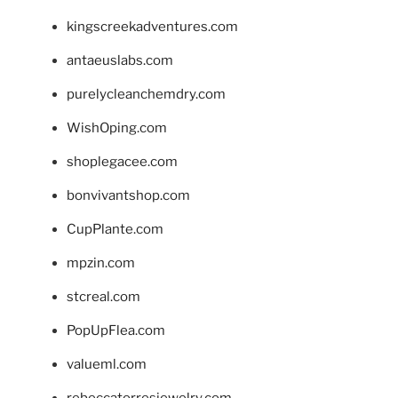
kingscreekadventures.com
antaeuslabs.com
purelycleanchemdry.com
WishOping.com
shoplegacee.com
bonvivantshop.com
CupPlante.com
mpzin.com
stcreal.com
PopUpFlea.com
valueml.com
rebeccatorresjewelry.com