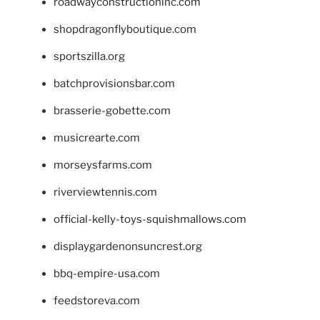
roadwayconstructioninc.com
shopdragonflyboutique.com
sportszilla.org
batchprovisionsbar.com
brasserie-gobette.com
musicrearte.com
morseysfarms.com
riverviewtennis.com
official-kelly-toys-squishmallows.com
displaygardenonsuncrest.org
bbq-empire-usa.com
feedstoreva.com