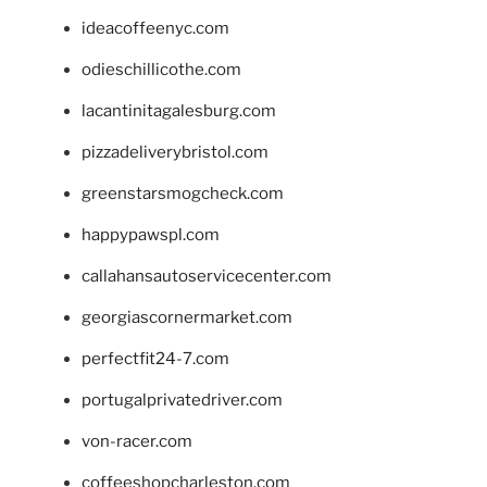
ideacoffeenyc.com
odieschillicothe.com
lacantinitagalesburg.com
pizzadeliverybristol.com
greenstarsmogcheck.com
happypawspl.com
callahansautoservicecenter.com
georgiascornermarket.com
perfectfit24-7.com
portugalprivatedriver.com
von-racer.com
coffeeshopcharleston.com