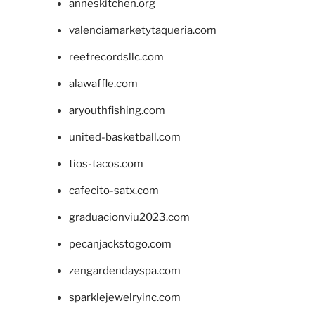
anneskitchen.org
valenciamarketytaqueria.com
reefrecordsllc.com
alawaffle.com
aryouthfishing.com
united-basketball.com
tios-tacos.com
cafecito-satx.com
graduacionviu2023.com
pecanjackstogo.com
zengardendayspa.com
sparklejewelryinc.com