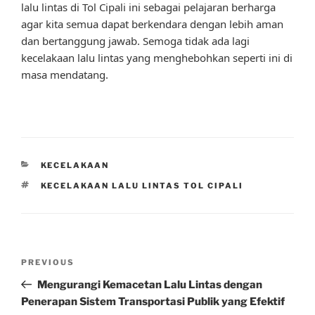
lalu lintas di Tol Cipali ini sebagai pelajaran berharga
agar kita semua dapat berkendara dengan lebih aman
dan bertanggung jawab. Semoga tidak ada lagi
kecelakaan lalu lintas yang menghebohkan seperti ini di
masa mendatang.
CATEGORIES
KECELAKAAN
TAGS
KECELAKAAN LALU LINTAS TOL CIPALI
Post
Previous
PREVIOUS
navigation
Post
Mengurangi Kemacetan Lalu Lintas dengan
Penerapan Sistem Transportasi Publik yang Efektif