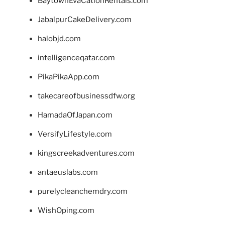
BaytownEvaCationRentals.com
JabalpurCakeDelivery.com
halobjd.com
intelligenceqatar.com
PikaPikaApp.com
takecareofbusinessdfw.org
HamadaOfJapan.com
VersifyLifestyle.com
kingscreekadventures.com
antaeuslabs.com
purelycleanchemdry.com
WishOping.com