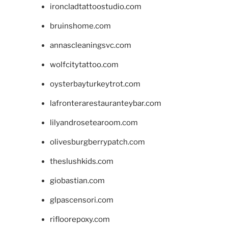
ironcladtattoostudio.com
bruinshome.com
annascleaningsvc.com
wolfcitytattoo.com
oysterbayturkeytrot.com
lafronterarestauranteybar.com
lilyandrosetearoom.com
olivesburgberrypatch.com
theslushkids.com
giobastian.com
glpascensori.com
rifloorepoxy.com