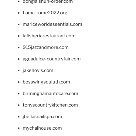
donglaishun-order.com
fiamc-rome2022.org
mariceworldessentials.com
lafisheriarestaurant.com
915jazzandmore.com
aguadulce-countryfair.com
jakehovis.com
bosswingsduluth.com
birminghamautocare.com
tonyscountrykitchen.com
jbellasnailspa.com
mychaihouse.com