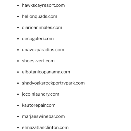
hawkscayresort.com
hellonquads.com
diarioanimales.com
decogaleri.com
unavozparadios.com
shoes-vert.com
elbotanicopanama.com
shadyoaksrockportrvpark.com
jccoinlaundry.com
kautorepair.com
marjaeswinebar.com
elmazatlanclinton.com