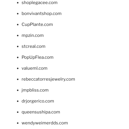
shoplegacee.com
bonvivantshop.com
CupPlante.com
mpzin.com
stcreal.com
PopUpFlea.com
valueml.com
rebeccatorresjewelry.com
jmpbliss.com
drjorgerico.com
queensushipa.com
wendyweimerdds.com