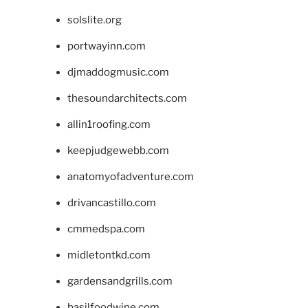
solslite.org
portwayinn.com
djmaddogmusic.com
thesoundarchitects.com
allin1roofing.com
keepjudgewebb.com
anatomyofadventure.com
drivancastillo.com
cmmedspa.com
midletontkd.com
gardensandgrills.com
basilfoodwine.com