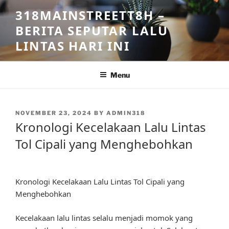
Skip
318MAINSTREETT8H –
to
BERITA SEPUTAR LALU
content
LINTAS HARI INI
Menu
POSTED
NOVEMBER 23, 2024
BY
ADMIN318
ON
Kronologi Kecelakaan Lalu Lintas
Tol Cipali yang Menghebohkan
Kronologi Kecelakaan Lalu Lintas Tol Cipali yang
Menghebohkan
Kecelakaan lalu lintas selalu menjadi momok yang