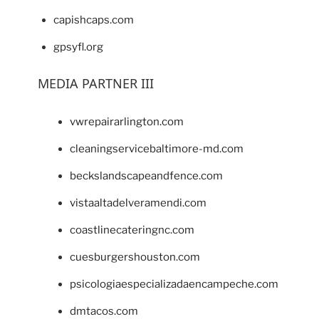
capishcaps.com
gpsyfl.org
MEDIA PARTNER III
vwrepairarlington.com
cleaningservicebaltimore-md.com
beckslandscapeandfence.com
vistaaltadelveramendi.com
coastlinecateringnc.com
cuesburgershouston.com
psicologiaespecializadaencampeche.com
dmtacos.com