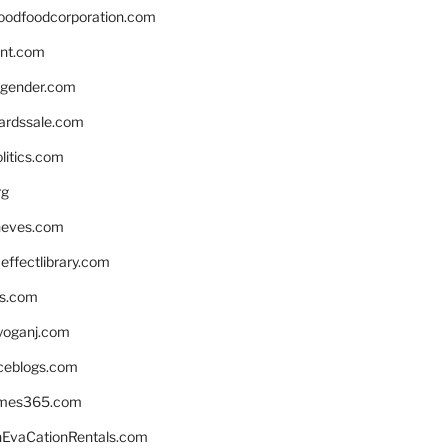
oodfoodcorporation.com
nnt.com
gender.com
ardssale.com
litics.com
rg
neves.com
ffectlibrary.com
ns.com
yoganj.com
rceblogs.com
ames365.com
EvaCationRentals.com