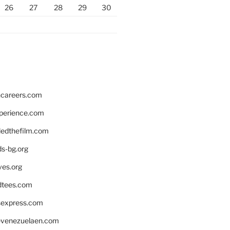
26
27
28
29
30
hcareers.com
xperience.com
edthefilm.com
ds-bg.org
ves.org
tees.com
rsexpress.com
venezuelaen.com