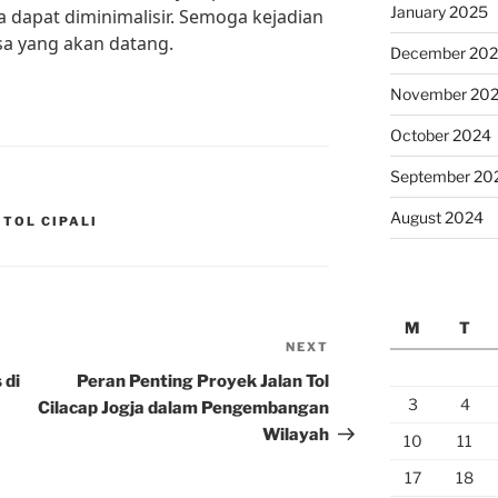
January 2025
 dapat diminimalisir. Semoga kejadian
asa yang akan datang.
December 20
November 20
October 2024
September 20
August 2024
 TOL CIPALI
M
T
NEXT
Next
Post
 di
Peran Penting Proyek Jalan Tol
3
4
Cilacap Jogja dalam Pengembangan
Wilayah
10
11
17
18