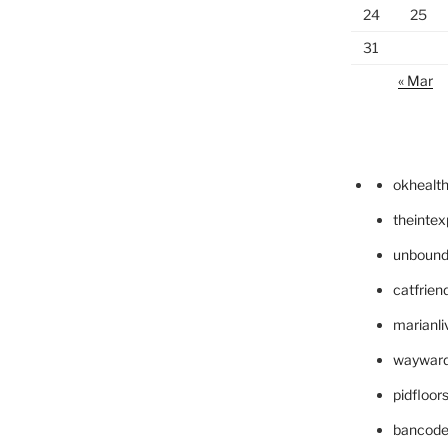
24
25
31
« Mar
okhealt
theinte
unbound
catfrien
marianli
wayward
pidfloo
bancode