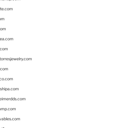
te.com
om
com
ea.com
.com
torresjewelry.com
s.com
ico.com
shipa.com
eimerdds.com
camp.com
ivables.com