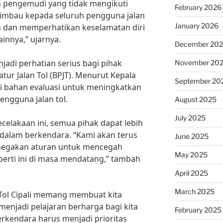
 pengemudi yang tidak mengikuti
February 2026
ngimbau kepada seluruh pengguna jalan
January 2026
n dan memperhatikan keselamatan diri
ainnya,” ujarnya.
December 20
enjadi perhatian serius bagi pihak
November 20
tur Jalan Tol (BPJT). Menurut Kepala
September 20
adi bahan evaluasi untuk meningkatkan
ngguna jalan tol.
August 2025
July 2025
elakaan ini, semua pihak dapat lebih
alam berkendara. “Kami akan terus
June 2025
enegakan aturan untuk mencegah
May 2025
eperti ini di masa mendatang,” tambah
April 2025
March 2025
i Tol Cipali memang membuat kita
 menjadi pelajaran berharga bagi kita
February 2025
rkendara harus menjadi prioritas