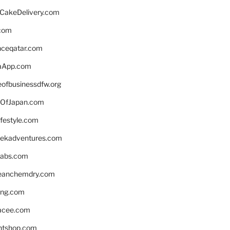
rCakeDelivery.com
.com
enceqatar.com
aApp.com
eofbusinessdfw.org
OfJapan.com
ifestyle.com
eekadventures.com
labs.com
leanchemdry.com
ing.com
acee.com
ntshop.com