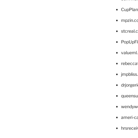
CupPlan
mpzin.c
stcreal.
PopUpFl
valueml
rebecca
jmpblis
drjorger
queensu
wendyw
ameri-
hrsrece