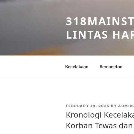
Skip
to
318MAINST
content
LINTAS HAR
Kecelakaan
Kemacetan
POSTED
FEBRUARY 19, 2025
BY
ADMIN
ON
Kronologi Kecelakaa
Korban Tewas dan