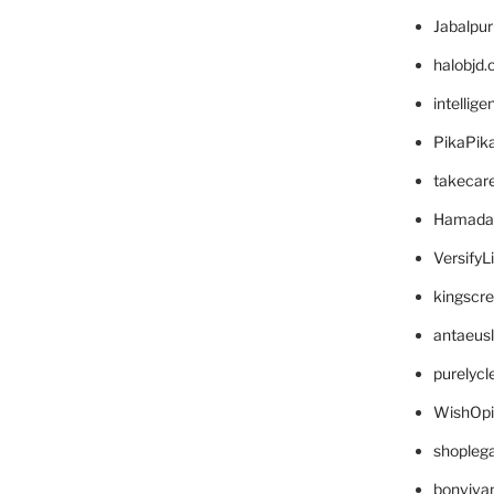
Jabalpu
halobjd
intellig
PikaPik
takecar
Hamada
VersifyL
kingscr
antaeus
purelyc
WishOp
shopleg
bonviva