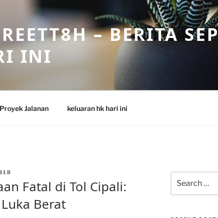
REETT8H – BERITA SE
I INI
Proyek Jalanan
keluaran hk hari ini
318
Search
n Fatal di Tol Cipali:
for:
 Luka Berat