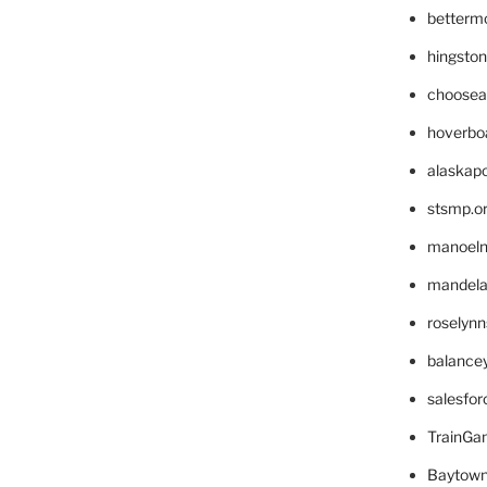
betterm
hingsto
choosea
hoverbo
alaskapo
stsmp.o
manoel
mandelae
roselyn
balance
salesfo
TrainG
Baytown