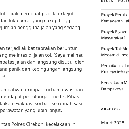
RECENT POST
Tol Cipali membuat publik terkejut
Proyek Pemban
an luka berat yang cukup tinggi.
Kemacetan Lalu
sejumlah pengguna jalan yang sedang
Proyek Flyover
Masyarakat?
an terjadi akibat tabrakan beruntun
Proyek Tol: Me
g melintas di jalan tol. “Saya melihat
Modern di Indo
atas jalan dan langsung disusul oleh
Perbaikan Jala
asana panik dan kebingungan langsung
Kualitas Infras
ta.
Kecelakaan Mau
rkan bahwa terdapat korban tewas dan
Dampaknya
 mendapat pertolongan medis. Pihak
kukan evakuasi korban ke rumah sakit
ARCHIVES
erawatan yang lebih lanjut.
March 2026
ntas Polres Cirebon, kecelakaan ini