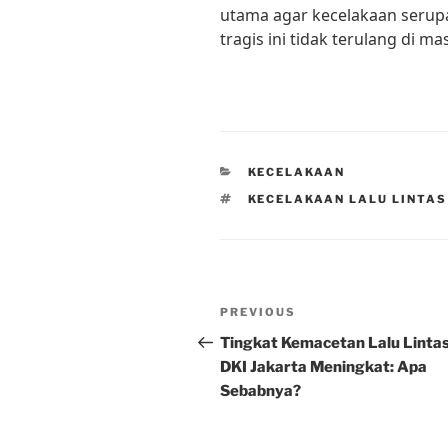
utama agar kecelakaan serupa
tragis ini tidak terulang di m
CATEGORIES
KECELAKAAN
TAGS
KECELAKAAN LALU LINTAS
Post
Previous
PREVIOUS
navigation
Post
Tingkat Kemacetan Lalu Lintas
DKI Jakarta Meningkat: Apa
Sebabnya?