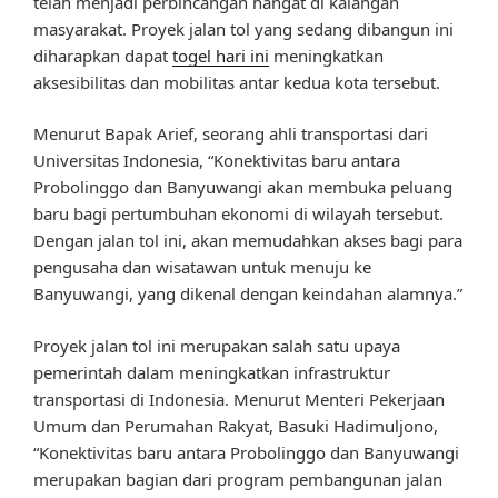
telah menjadi perbincangan hangat di kalangan
masyarakat. Proyek jalan tol yang sedang dibangun ini
diharapkan dapat
togel hari ini
meningkatkan
aksesibilitas dan mobilitas antar kedua kota tersebut.
Menurut Bapak Arief, seorang ahli transportasi dari
Universitas Indonesia, “Konektivitas baru antara
Probolinggo dan Banyuwangi akan membuka peluang
baru bagi pertumbuhan ekonomi di wilayah tersebut.
Dengan jalan tol ini, akan memudahkan akses bagi para
pengusaha dan wisatawan untuk menuju ke
Banyuwangi, yang dikenal dengan keindahan alamnya.”
Proyek jalan tol ini merupakan salah satu upaya
pemerintah dalam meningkatkan infrastruktur
transportasi di Indonesia. Menurut Menteri Pekerjaan
Umum dan Perumahan Rakyat, Basuki Hadimuljono,
“Konektivitas baru antara Probolinggo dan Banyuwangi
merupakan bagian dari program pembangunan jalan