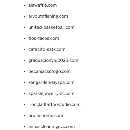
alawaffle.com
aryouthfishing.com
united-basketball.com
tios-tacos.com
cafecito-satx.com
graduacionviu2023.com
pecanjackstogo.com
zengardendayspa.com
sparklejewelryinc.com
ironcladtattoostudio.com
bruinshome.com
annascleaningsvc.com