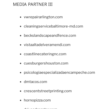
MEDIA PARTNER III
vwrepairarlington.com
cleaningservicebaltimore-md.com
beckslandscapeandfence.com
vistaaltadelveramendi.com
coastlinecateringnc.com
cuesburgershouston.com
psicologiaespecializadaencampeche.com
dmtacos.com
crescentstreetprinting.com
hornopizza.com