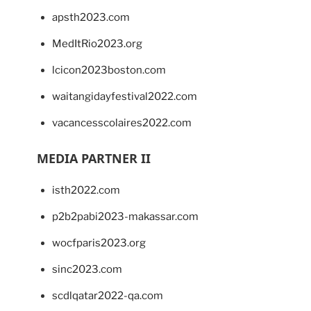
apsth2023.com
MedItRio2023.org
lcicon2023boston.com
waitangidayfestival2022.com
vacancesscolaires2022.com
MEDIA PARTNER II
isth2022.com
p2b2pabi2023-makassar.com
wocfparis2023.org
sinc2023.com
scdlqatar2022-qa.com