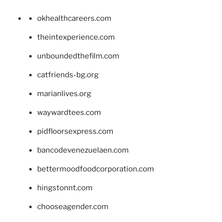
okhealthcareers.com
theintexperience.com
unboundedthefilm.com
catfriends-bg.org
marianlives.org
waywardtees.com
pidfloorsexpress.com
bancodevenezuelaen.com
bettermoodfoodcorporation.com
hingstonnt.com
chooseagender.com