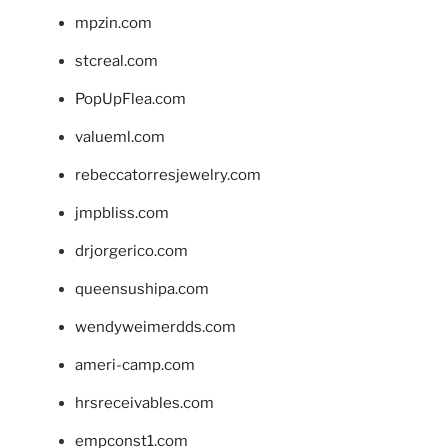
mpzin.com
stcreal.com
PopUpFlea.com
valueml.com
rebeccatorresjewelry.com
jmpbliss.com
drjorgerico.com
queensushipa.com
wendyweimerdds.com
ameri-camp.com
hrsreceivables.com
empconst1.com