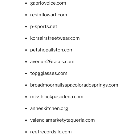
gabriovoice.com
resinflowart.com
p-sports.net
korsairstreetwear.com
petshopallston.com
avenue26tacos.com
topgglasses.com
broadmoornailsspacoloradosprings.com
missblackpasadena.com
anneskitchen.org
valenciamarketytaqueria.com
reefrecordsllc.com