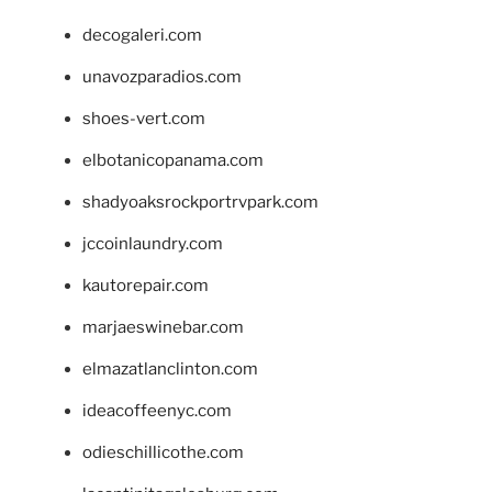
decogaleri.com
unavozparadios.com
shoes-vert.com
elbotanicopanama.com
shadyoaksrockportrvpark.com
jccoinlaundry.com
kautorepair.com
marjaeswinebar.com
elmazatlanclinton.com
ideacoffeenyc.com
odieschillicothe.com