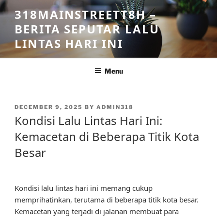
Skip
318MAINSTREETT8H –
to
BERITA SEPUTAR LALU
content
LINTAS HARI INI
Menu
POSTED
DECEMBER 9, 2025
BY
ADMIN318
ON
Kondisi Lalu Lintas Hari Ini:
Kemacetan di Beberapa Titik Kota
Besar
Kondisi lalu lintas hari ini memang cukup
memprihatinkan, terutama di beberapa titik kota besar.
Kemacetan yang terjadi di jalanan membuat para