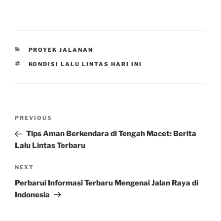
CATEGORIES
PROYEK JALANAN
TAGS
KONDISI LALU LINTAS HARI INI
Post
Previous
PREVIOUS
navigation
Post
Tips Aman Berkendara di Tengah Macet: Berita
Lalu Lintas Terbaru
Next
NEXT
Post
Perbarui Informasi Terbaru Mengenai Jalan Raya di
Indonesia