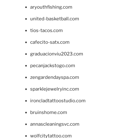
aryouthfishing.com
united-basketball.com
tios-tacos.com
cafecito-satx.com
graduacionviu2023.com
pecanjackstogo.com
zengardendayspa.com
sparklejewelryinc.com
ironcladtattoostudio.com
bruinshome.com
annascleaningsvc.com
wolfcitytattoo.com