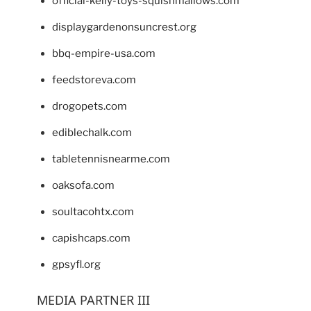
official-kelly-toys-squishmallows.com
displaygardenonsuncrest.org
bbq-empire-usa.com
feedstoreva.com
drogopets.com
ediblechalk.com
tabletennisnearme.com
oaksofa.com
soultacohtx.com
capishcaps.com
gpsyfl.org
MEDIA PARTNER III