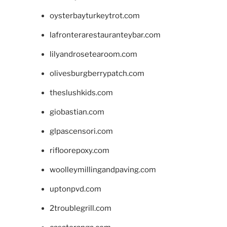
oysterbayturkeytrot.com
lafronterarestauranteybar.com
lilyandrosetearoom.com
olivesburgberrypatch.com
theslushkids.com
giobastian.com
glpascensori.com
rifloorepoxy.com
woolleymillingandpaving.com
uptonpvd.com
2troublegrill.com