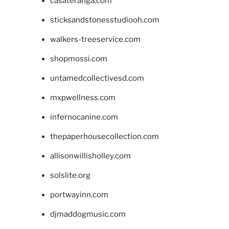
casateranga.com
sticksandstonesstudiooh.com
walkers-treeservice.com
shopmossi.com
untamedcollectivesd.com
mxpwellness.com
infernocanine.com
thepaperhousecollection.com
allisonwillisholley.com
solslite.org
portwayinn.com
djmaddogmusic.com