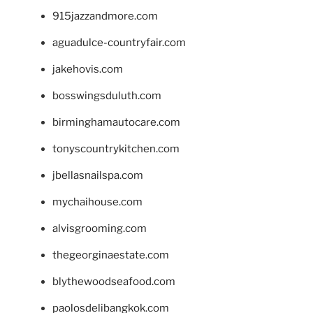
915jazzandmore.com
aguadulce-countryfair.com
jakehovis.com
bosswingsduluth.com
birminghamautocare.com
tonyscountrykitchen.com
jbellasnailspa.com
mychaihouse.com
alvisgrooming.com
thegeorginaestate.com
blythewoodseafood.com
paolosdelibangkok.com