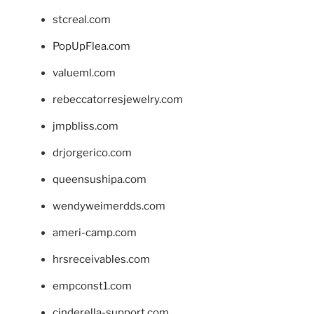
stcreal.com
PopUpFlea.com
valueml.com
rebeccatorresjewelry.com
jmpbliss.com
drjorgerico.com
queensushipa.com
wendyweimerdds.com
ameri-camp.com
hrsreceivables.com
empconst1.com
cinderella-support.com