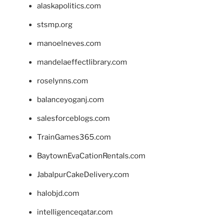
alaskapolitics.com
stsmp.org
manoelneves.com
mandelaeffectlibrary.com
roselynns.com
balanceyoganj.com
salesforceblogs.com
TrainGames365.com
BaytownEvaCationRentals.com
JabalpurCakeDelivery.com
halobjd.com
intelligenceqatar.com