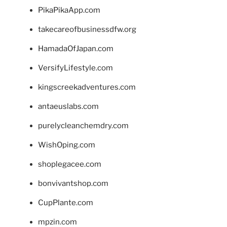
PikaPikaApp.com
takecareofbusinessdfw.org
HamadaOfJapan.com
VersifyLifestyle.com
kingscreekadventures.com
antaeuslabs.com
purelycleanchemdry.com
WishOping.com
shoplegacee.com
bonvivantshop.com
CupPlante.com
mpzin.com