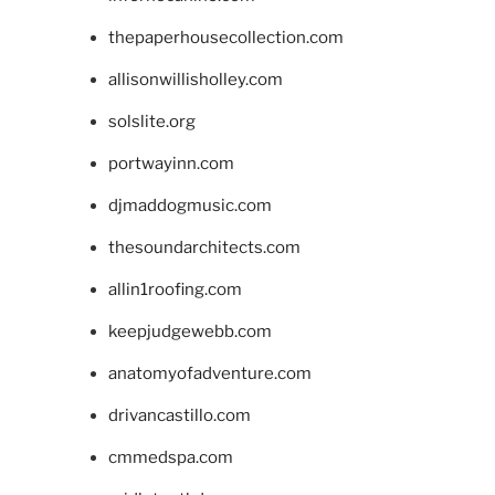
thepaperhousecollection.com
allisonwillisholley.com
solslite.org
portwayinn.com
djmaddogmusic.com
thesoundarchitects.com
allin1roofing.com
keepjudgewebb.com
anatomyofadventure.com
drivancastillo.com
cmmedspa.com