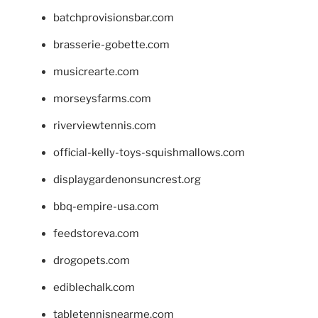
batchprovisionsbar.com
brasserie-gobette.com
musicrearte.com
morseysfarms.com
riverviewtennis.com
official-kelly-toys-squishmallows.com
displaygardenonsuncrest.org
bbq-empire-usa.com
feedstoreva.com
drogopets.com
ediblechalk.com
tabletennisnearme.com