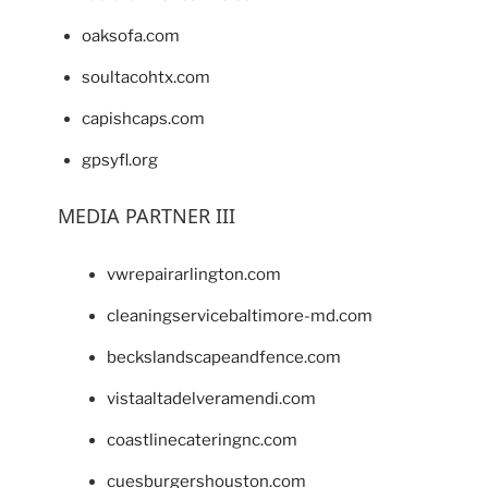
oaksofa.com
soultacohtx.com
capishcaps.com
gpsyfl.org
MEDIA PARTNER III
vwrepairarlington.com
cleaningservicebaltimore-md.com
beckslandscapeandfence.com
vistaaltadelveramendi.com
coastlinecateringnc.com
cuesburgershouston.com