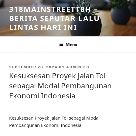
Skip
318MAINSTREETT8H –
to
BERITA SEPUTAR LALU
content
LINTAS HARI INI
Menu
POSTED
SEPTEMBER 20, 2024
BY
ADMIN318
ON
Kesuksesan Proyek Jalan Tol
sebagai Modal Pembangunan
Ekonomi Indonesia
Kesuksesan Proyek Jalan Tol sebagai Modal
Pembangunan Ekonomi Indonesia