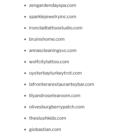
zengardendayspa.com
sparklejewelryinc.com
ironcladtattoostudio.com
bruinshome.com
annascleaningsvc.com
wolfcitytattoo.com
oysterbayturkeytrot.com
lafronterarestauranteybar.com
lilyandrosetearoom.com
olivesburgberrypatch.com
theslushkids.com
giobastian.com