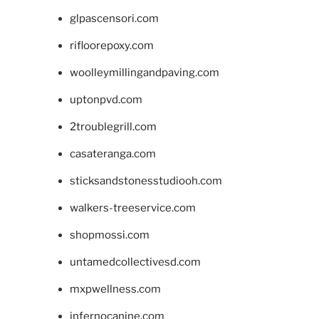
glpascensori.com
rifloorepoxy.com
woolleymillingandpaving.com
uptonpvd.com
2troublegrill.com
casateranga.com
sticksandstonesstudiooh.com
walkers-treeservice.com
shopmossi.com
untamedcollectivesd.com
mxpwellness.com
infernocanine.com