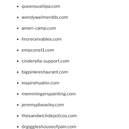
queensushipa.com
wendyweimerdds.com
ameri-camp.com
hrsreceivables.com
empconst1.com
cinderella-support.com
bigpinkrestaurant.com
inspirehuahin.com
memmingerspainting.com
jeremypbeasley.com
thesandwichdepotcos.com
drgiggleshouseofpain.com