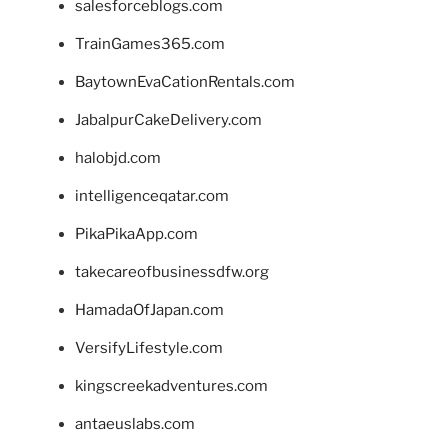
salesforceblogs.com
TrainGames365.com
BaytownEvaCationRentals.com
JabalpurCakeDelivery.com
halobjd.com
intelligenceqatar.com
PikaPikaApp.com
takecareofbusinessdfw.org
HamadaOfJapan.com
VersifyLifestyle.com
kingscreekadventures.com
antaeuslabs.com