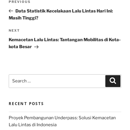
Previous
PREVIOUS
navigation
Post
Data Statistik Kecelakaan Lalu Lintas Hari Ini:
Masih Tinggi?
Next
NEXT
Post
Kemacetan Lalu Lintas: Tantangan Mobilitas di Kota-
kota Besar
Search
Search
for:
RECENT POSTS
Proyek Pembangunan Underpass: Solusi Kemacetan
Lalu Lintas di Indonesia