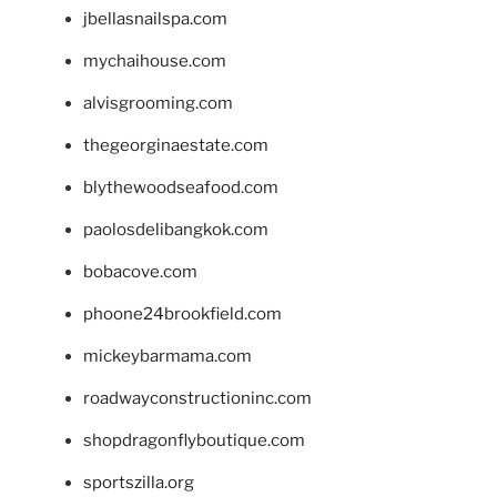
jbellasnailspa.com
mychaihouse.com
alvisgrooming.com
thegeorginaestate.com
blythewoodseafood.com
paolosdelibangkok.com
bobacove.com
phoone24brookfield.com
mickeybarmama.com
roadwayconstructioninc.com
shopdragonflyboutique.com
sportszilla.org