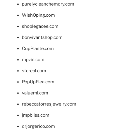
purelycleanchemdry.com
WishOping.com
shoplegacee.com
bonvivantshop.com
CupPlante.com
mpzin.com
stcreal.com
PopUpFlea.com
valueml.com
rebeccatorresjewelry.com
jmpbliss.com
drjorgerico.com