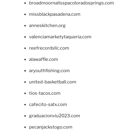
broadmoornailsspacoloradosprings.com
missblackpasadena.com
anneskitchen.org
valenciamarketytaqueria.com
reefrecordsllc.com
alawaffle.com
aryouthfishing.com
united-basketball.com
tios-tacos.com
cafecito-satx.com
graduacionviu2023.com
pecanjackstogo.com