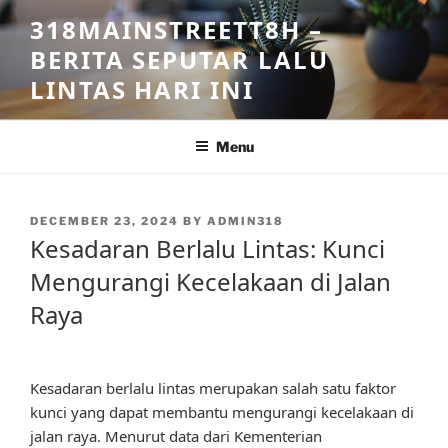
Skip
318MAINSTREETT8H –
to
BERITA SEPUTAR LALU
content
LINTAS HARI INI
Menu
POSTED
DECEMBER 23, 2024
BY
ADMIN318
ON
Kesadaran Berlalu Lintas: Kunci
Mengurangi Kecelakaan di Jalan
Raya
Kesadaran berlalu lintas merupakan salah satu faktor
kunci yang dapat membantu mengurangi kecelakaan di
jalan raya. Menurut data dari Kementerian