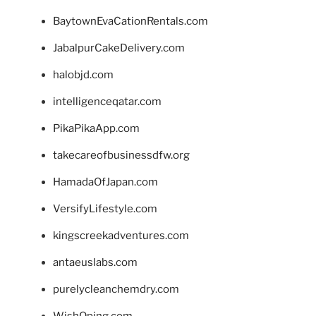
BaytownEvaCationRentals.com
JabalpurCakeDelivery.com
halobjd.com
intelligenceqatar.com
PikaPikaApp.com
takecareofbusinessdfw.org
HamadaOfJapan.com
VersifyLifestyle.com
kingscreekadventures.com
antaeuslabs.com
purelycleanchemdry.com
WishOping.com