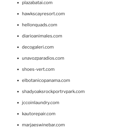
plazabatai.com
hawkscayresort.com
hellonquads.com
diarioanimales.com
decogaleri.com
unavozparadios.com
shoes-vert.com
elbotanicopanama.com
shadyoaksrockportrvpark.com
jccoinlaundry.com
kautorepair.com
marjaeswinebar.com