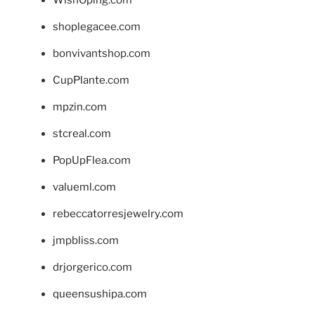
shoplegacee.com
bonvivantshop.com
CupPlante.com
mpzin.com
stcreal.com
PopUpFlea.com
valueml.com
rebeccatorresjewelry.com
jmpbliss.com
drjorgerico.com
queensushipa.com