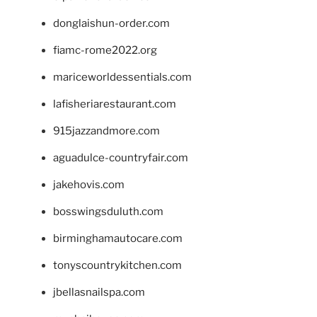
donglaishun-order.com
fiamc-rome2022.org
mariceworldessentials.com
lafisheriarestaurant.com
915jazzandmore.com
aguadulce-countryfair.com
jakehovis.com
bosswingsduluth.com
birminghamautocare.com
tonyscountrykitchen.com
jbellasnailspa.com