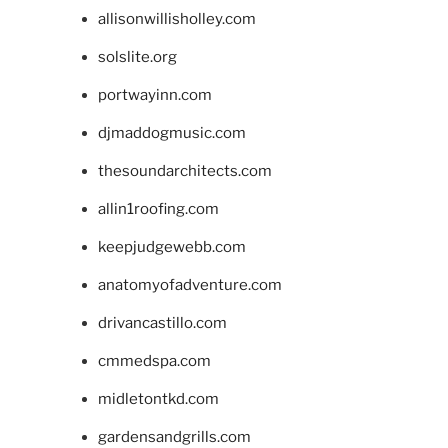
allisonwillisholley.com
solslite.org
portwayinn.com
djmaddogmusic.com
thesoundarchitects.com
allin1roofing.com
keepjudgewebb.com
anatomyofadventure.com
drivancastillo.com
cmmedspa.com
midletontkd.com
gardensandgrills.com