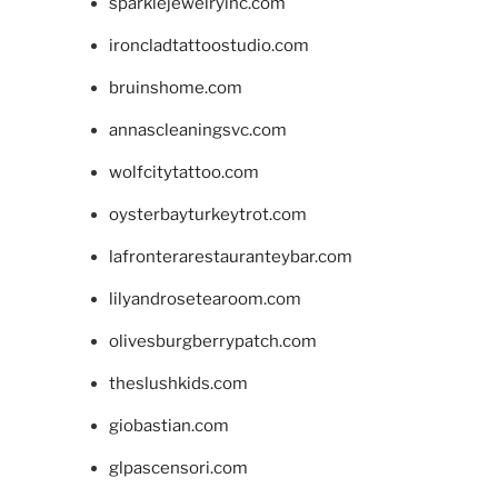
sparklejewelryinc.com
ironcladtattoostudio.com
bruinshome.com
annascleaningsvc.com
wolfcitytattoo.com
oysterbayturkeytrot.com
lafronterarestauranteybar.com
lilyandrosetearoom.com
olivesburgberrypatch.com
theslushkids.com
giobastian.com
glpascensori.com