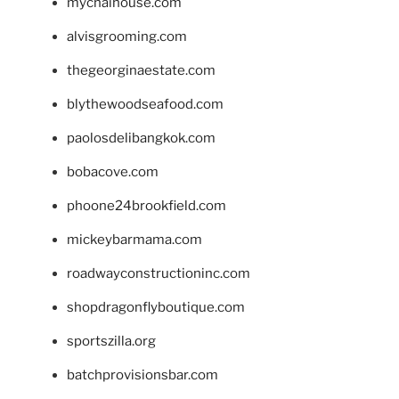
mychaihouse.com
alvisgrooming.com
thegeorginaestate.com
blythewoodseafood.com
paolosdelibangkok.com
bobacove.com
phoone24brookfield.com
mickeybarmama.com
roadwayconstructioninc.com
shopdragonflyboutique.com
sportszilla.org
batchprovisionsbar.com