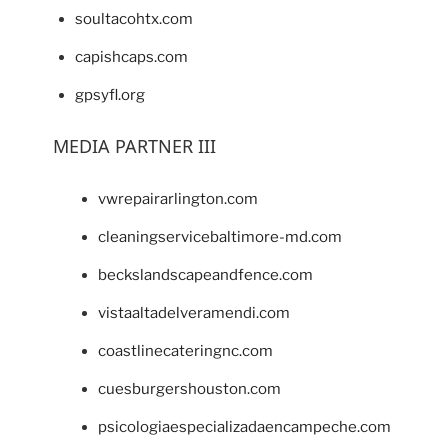
soultacohtx.com
capishcaps.com
gpsyfl.org
MEDIA PARTNER III
vwrepairarlington.com
cleaningservicebaltimore-md.com
beckslandscapeandfence.com
vistaaltadelveramendi.com
coastlinecateringnc.com
cuesburgershouston.com
psicologiaespecializadaencampeche.com