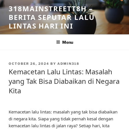
Skip
318MAINSTREETT8H –
to
BERITA SEPUTAR LALU
content
LINTAS HARI INI
Menu
POSTED
OCTOBER 26, 2024
BY
ADMIN318
ON
Kemacetan Lalu Lintas: Masalah
yang Tak Bisa Diabaikan di Negara
Kita
Kemacetan lalu lintas: masalah yang tak bisa diabaikan
di negara kita. Siapa yang tidak pernah kesal dengan
kemacetan lalu lintas di jalan raya? Setiap hari, kita