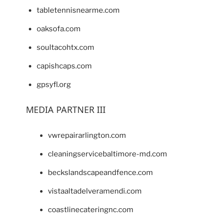
tabletennisnearme.com
oaksofa.com
soultacohtx.com
capishcaps.com
gpsyfl.org
MEDIA PARTNER III
vwrepairarlington.com
cleaningservicebaltimore-md.com
beckslandscapeandfence.com
vistaaltadelveramendi.com
coastlinecateringnc.com