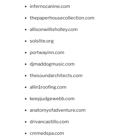
infernocanine.com
thepaperhousecollection.com
allisonwillisholley.com
solslite.org
portwayinn.com
djmaddogmusic.com
thesoundarchitects.com
allin1roofing.com
keepjudgewebb.com
anatomyofadventure.com
drivancastillo.com
cmmedspa.com