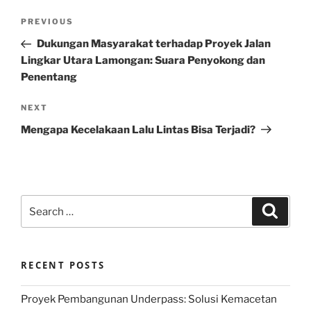
Post
Previous
PREVIOUS
navigation
Post
Dukungan Masyarakat terhadap Proyek Jalan
Lingkar Utara Lamongan: Suara Penyokong dan
Penentang
Next
NEXT
Post
Mengapa Kecelakaan Lalu Lintas Bisa Terjadi?
Search
Search
for:
RECENT POSTS
Proyek Pembangunan Underpass: Solusi Kemacetan