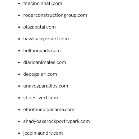
tsecincinnati.com
roderconstructiongroup.com
plazabatai.com
hawkscayresort.com
hellonquads.com
diarioanimales.com
decogaleri.com
unavozparadios.com
shoes-vert.com
elbotanicopanama.com
shadyoaksrockportrvpark.com
jccoinlaundry.com