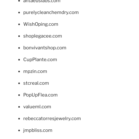
antaeuslabs.com
purelycleanchemdry.com
WishOping.com
shoplegacee.com
bonvivantshop.com
CupPlante.com
mpzin.com
stcreal.com
PopUpFlea.com
valueml.com
rebeccatorresjewelry.com
jmpbliss.com