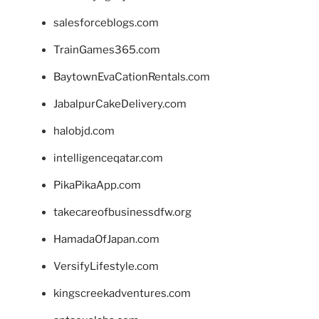
salesforceblogs.com
TrainGames365.com
BaytownEvaCationRentals.com
JabalpurCakeDelivery.com
halobjd.com
intelligenceqatar.com
PikaPikaApp.com
takecareofbusinessdfw.org
HamadaOfJapan.com
VersifyLifestyle.com
kingscreekadventures.com