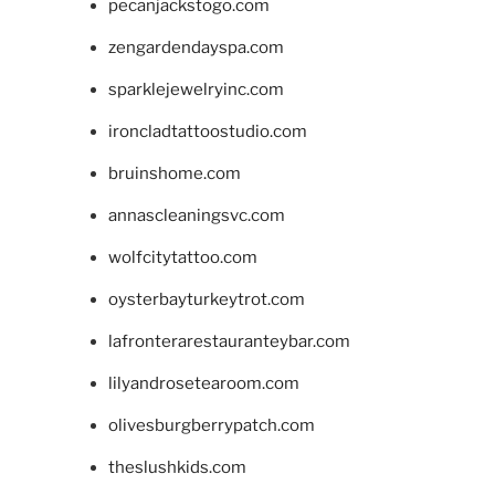
pecanjackstogo.com
zengardendayspa.com
sparklejewelryinc.com
ironcladtattoostudio.com
bruinshome.com
annascleaningsvc.com
wolfcitytattoo.com
oysterbayturkeytrot.com
lafronterarestauranteybar.com
lilyandrosetearoom.com
olivesburgberrypatch.com
theslushkids.com