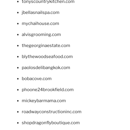
tonyscountrykitchen.com
jbellasnailspa.com
mychaihouse.com
alvisgrooming.com
thegeorginaestate.com
blythewoodseafood.com
paolosdelibangkok.com
bobacove.com
phoone24brookfield.com
mickeybarmama.com
roadwayconstructioninc.com
shopdragonflyboutique.com