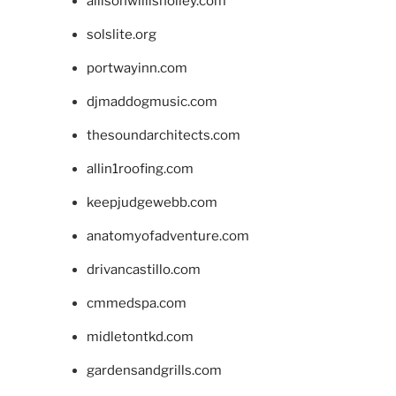
allisonwillisholley.com
solslite.org
portwayinn.com
djmaddogmusic.com
thesoundarchitects.com
allin1roofing.com
keepjudgewebb.com
anatomyofadventure.com
drivancastillo.com
cmmedspa.com
midletontkd.com
gardensandgrills.com