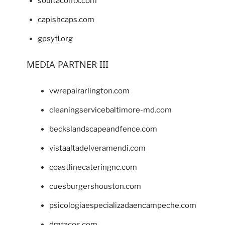
soultacohtx.com
capishcaps.com
gpsyfl.org
MEDIA PARTNER III
vwrepairarlington.com
cleaningservicebaltimore-md.com
beckslandscapeandfence.com
vistaaltadelveramendi.com
coastlinecateringnc.com
cuesburgershouston.com
psicologiaespecializadaencampeche.com
dmtacos.com