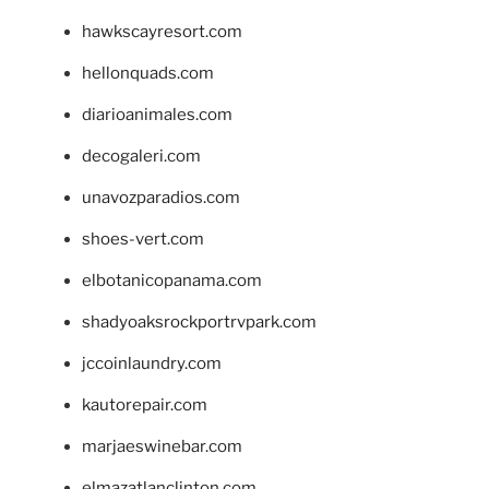
hawkscayresort.com
hellonquads.com
diarioanimales.com
decogaleri.com
unavozparadios.com
shoes-vert.com
elbotanicopanama.com
shadyoaksrockportrvpark.com
jccoinlaundry.com
kautorepair.com
marjaeswinebar.com
elmazatlanclinton.com