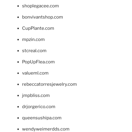
shoplegacee.com
bonvivantshop.com
CupPlante.com
mpzin.com
stcreal.com
PopUpFlea.com
valueml.com
rebeccatorresjewelry.com
jmpbliss.com
drjorgerico.com
queensushipa.com
wendyweimerdds.com