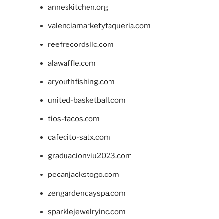
anneskitchen.org
valenciamarketytaqueria.com
reefrecordsllc.com
alawaffle.com
aryouthfishing.com
united-basketball.com
tios-tacos.com
cafecito-satx.com
graduacionviu2023.com
pecanjackstogo.com
zengardendayspa.com
sparklejewelryinc.com