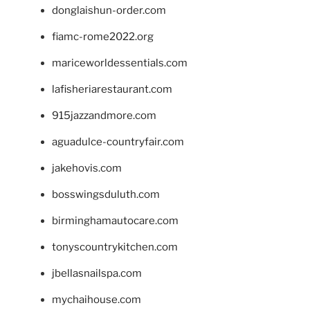
donglaishun-order.com
fiamc-rome2022.org
mariceworldessentials.com
lafisheriarestaurant.com
915jazzandmore.com
aguadulce-countryfair.com
jakehovis.com
bosswingsduluth.com
birminghamautocare.com
tonyscountrykitchen.com
jbellasnailspa.com
mychaihouse.com