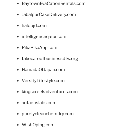
BaytownEvaCationRentals.com
JabalpurCakeDelivery.com
halobjd.com
intelligenceqatar.com
PikaPikaApp.com
takecareofbusinessdfw.org
HamadaOfJapan.com
VersifyLifestyle.com
kingscreekadventures.com
antaeuslabs.com
purelycleanchemdry.com
WishOping.com