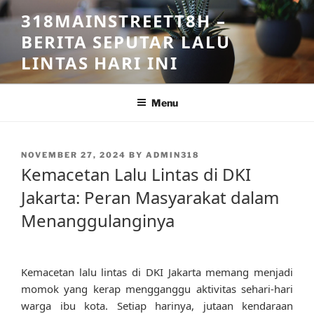
Skip
318MAINSTREETT8H –
to
BERITA SEPUTAR LALU
content
LINTAS HARI INI
Menu
POSTED
NOVEMBER 27, 2024
BY
ADMIN318
ON
Kemacetan Lalu Lintas di DKI
Jakarta: Peran Masyarakat dalam
Menanggulanginya
Kemacetan lalu lintas di DKI Jakarta memang menjadi
momok yang kerap mengganggu aktivitas sehari-hari
warga ibu kota. Setiap harinya, jutaan kendaraan