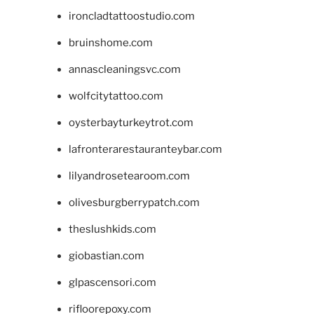
ironcladtattoostudio.com
bruinshome.com
annascleaningsvc.com
wolfcitytattoo.com
oysterbayturkeytrot.com
lafronterarestauranteybar.com
lilyandrosetearoom.com
olivesburgberrypatch.com
theslushkids.com
giobastian.com
glpascensori.com
rifloorepoxy.com