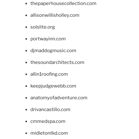
thepaperhousecollection.com
allisonwillisholley.com
solslite.org
portwayinn.com
djmaddogmusic.com
thesoundarchitects.com
allin1roofing.com
keepjudgewebb.com
anatomyofadventure.com
drivancastillo.com
cmmedspa.com
midletontkd.com