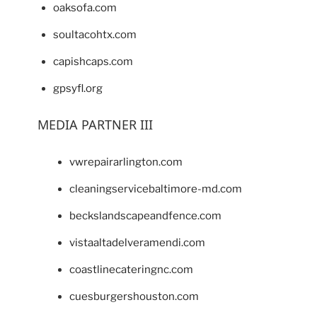
oaksofa.com
soultacohtx.com
capishcaps.com
gpsyfl.org
MEDIA PARTNER III
vwrepairarlington.com
cleaningservicebaltimore-md.com
beckslandscapeandfence.com
vistaaltadelveramendi.com
coastlinecateringnc.com
cuesburgershouston.com