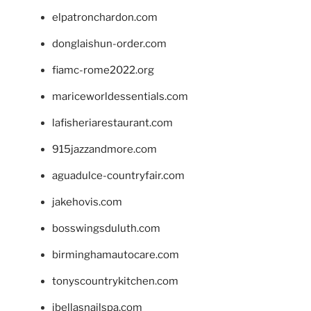
elpatronchardon.com
donglaishun-order.com
fiamc-rome2022.org
mariceworldessentials.com
lafisheriarestaurant.com
915jazzandmore.com
aguadulce-countryfair.com
jakehovis.com
bosswingsduluth.com
birminghamautocare.com
tonyscountrykitchen.com
jbellasnailspa.com