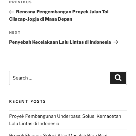
Previous
PREVIOUS
navigation
Post
Rencana Pengembangan Proyek Jalan Tol
Cilacap-Jogja di Masa Depan
Next
NEXT
Post
Penyebab Kecelakaan Lalu Lintas di Indonesia
Search
Search
for:
RECENT POSTS
Proyek Pembangunan Underpass: Solusi Kemacetan
Lalu Lintas di Indonesia
Proyek Flyover: Solusi Atau Masalah Baru Bagi