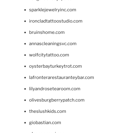
sparklejewelryinc.com
ironcladtattoostudio.com
bruinshome.com
annascleaningsvc.com
wolfcitytattoo.com
oysterbayturkeytrot.com
lafronterarestauranteybar.com
lilyandrosetearoom.com
olivesburgberrypatch.com
theslushkids.com
giobastian.com