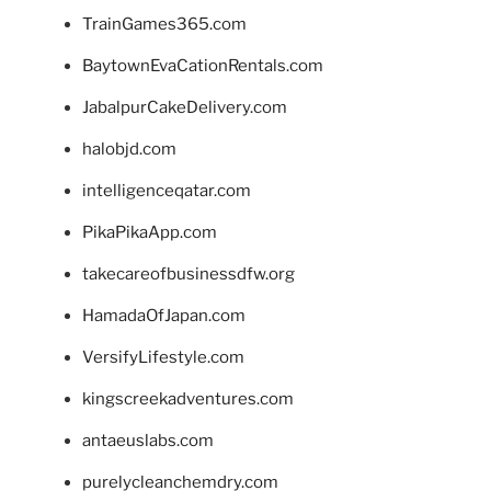
TrainGames365.com
BaytownEvaCationRentals.com
JabalpurCakeDelivery.com
halobjd.com
intelligenceqatar.com
PikaPikaApp.com
takecareofbusinessdfw.org
HamadaOfJapan.com
VersifyLifestyle.com
kingscreekadventures.com
antaeuslabs.com
purelycleanchemdry.com