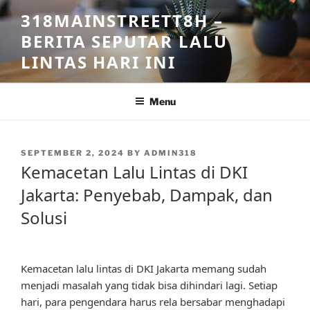
Skip
318MAINSTREETT8H –
to
BERITA SEPUTAR LALU
content
LINTAS HARI INI
Menu
POSTED
SEPTEMBER 2, 2024
BY
ADMIN318
ON
Kemacetan Lalu Lintas di DKI
Jakarta: Penyebab, Dampak, dan
Solusi
Kemacetan lalu lintas di DKI Jakarta memang sudah
menjadi masalah yang tidak bisa dihindari lagi. Setiap
hari, para pengendara harus rela bersabar menghadapi