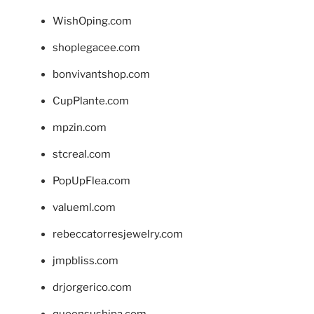
WishOping.com
shoplegacee.com
bonvivantshop.com
CupPlante.com
mpzin.com
stcreal.com
PopUpFlea.com
valueml.com
rebeccatorresjewelry.com
jmpbliss.com
drjorgerico.com
queensushipa.com