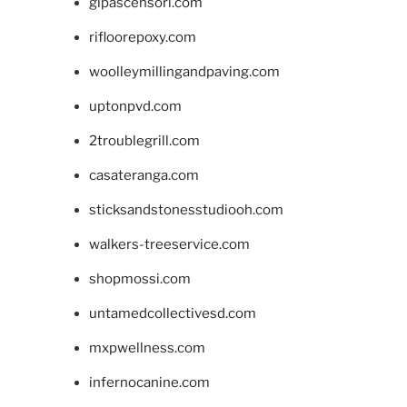
glpascensori.com
rifloorepoxy.com
woolleymillingandpaving.com
uptonpvd.com
2troublegrill.com
casateranga.com
sticksandstonesstudiooh.com
walkers-treeservice.com
shopmossi.com
untamedcollectivesd.com
mxpwellness.com
infernocanine.com