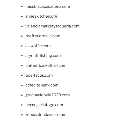
missblackpasadena.com
anneskitchen.org
valenciamarketytaqueria.com
reefrecordsllc.com
alawaffle.com
aryouthfishing.com
united-basketball.com
tios-tacos.com
cafecito-satx.com
graduacionviu2023.com
pecanjackstogo.com
zengardendayspa.com