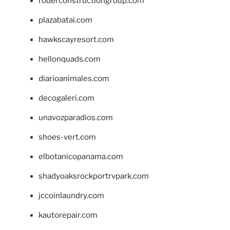
roderconstructiongroup.com
plazabatai.com
hawkscayresort.com
hellonquads.com
diarioanimales.com
decogaleri.com
unavozparadios.com
shoes-vert.com
elbotanicopanama.com
shadyoaksrockportrvpark.com
jccoinlaundry.com
kautorepair.com