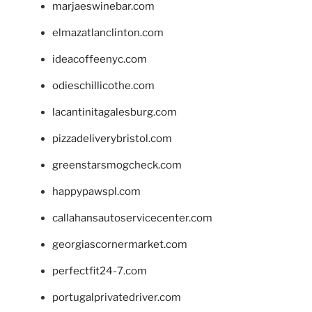
marjaeswinebar.com
elmazatlanclinton.com
ideacoffeenyc.com
odieschillicothe.com
lacantinitagalesburg.com
pizzadeliverybristol.com
greenstarsmogcheck.com
happypawspl.com
callahansautoservicecenter.com
georgiascornermarket.com
perfectfit24-7.com
portugalprivatedriver.com