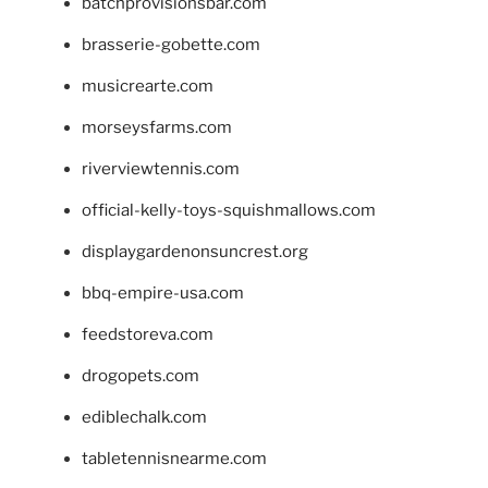
batchprovisionsbar.com
brasserie-gobette.com
musicrearte.com
morseysfarms.com
riverviewtennis.com
official-kelly-toys-squishmallows.com
displaygardenonsuncrest.org
bbq-empire-usa.com
feedstoreva.com
drogopets.com
ediblechalk.com
tabletennisnearme.com