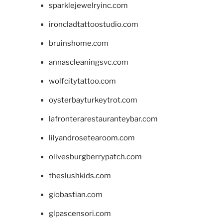
sparklejewelryinc.com
ironcladtattoostudio.com
bruinshome.com
annascleaningsvc.com
wolfcitytattoo.com
oysterbayturkeytrot.com
lafronterarestauranteybar.com
lilyandrosetearoom.com
olivesburgberrypatch.com
theslushkids.com
giobastian.com
glpascensori.com