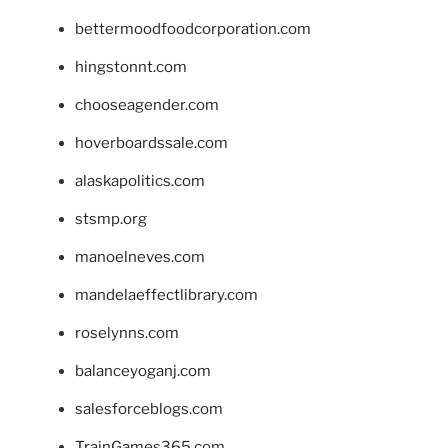
bettermoodfoodcorporation.com
hingstonnt.com
chooseagender.com
hoverboardssale.com
alaskapolitics.com
stsmp.org
manoelneves.com
mandelaeffectlibrary.com
roselynns.com
balanceyoganj.com
salesforceblogs.com
TrainGames365.com