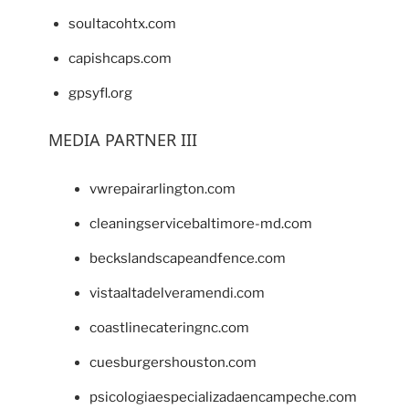
soultacohtx.com
capishcaps.com
gpsyfl.org
MEDIA PARTNER III
vwrepairarlington.com
cleaningservicebaltimore-md.com
beckslandscapeandfence.com
vistaaltadelveramendi.com
coastlinecateringnc.com
cuesburgershouston.com
psicologiaespecializadaencampeche.com