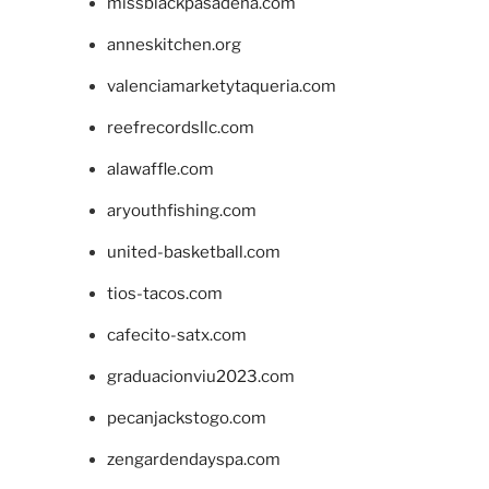
missblackpasadena.com
anneskitchen.org
valenciamarketytaqueria.com
reefrecordsllc.com
alawaffle.com
aryouthfishing.com
united-basketball.com
tios-tacos.com
cafecito-satx.com
graduacionviu2023.com
pecanjackstogo.com
zengardendayspa.com