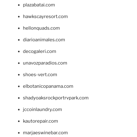
plazabatai.com
hawkscayresort.com
hellonquads.com
diarioanimales.com
decogaleri.com
unavozparadios.com
shoes-vert.com
elbotanicopanama.com
shadyoaksrockportrvpark.com
jccoinlaundry.com
kautorepair.com
marjaeswinebar.com