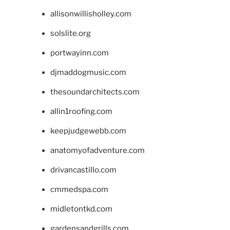
allisonwillisholley.com
solslite.org
portwayinn.com
djmaddogmusic.com
thesoundarchitects.com
allin1roofing.com
keepjudgewebb.com
anatomyofadventure.com
drivancastillo.com
cmmedspa.com
midletontkd.com
gardensandgrills.com