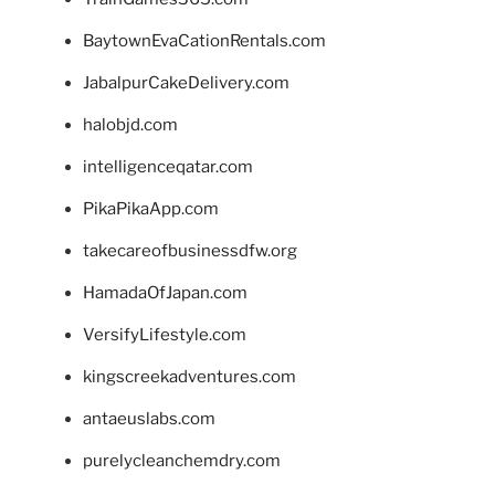
BaytownEvaCationRentals.com
JabalpurCakeDelivery.com
halobjd.com
intelligenceqatar.com
PikaPikaApp.com
takecareofbusinessdfw.org
HamadaOfJapan.com
VersifyLifestyle.com
kingscreekadventures.com
antaeuslabs.com
purelycleanchemdry.com