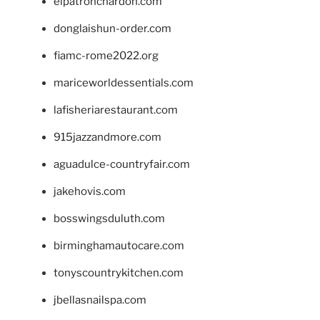
elpatronchardon.com
donglaishun-order.com
fiamc-rome2022.org
mariceworldessentials.com
lafisheriarestaurant.com
915jazzandmore.com
aguadulce-countryfair.com
jakehovis.com
bosswingsduluth.com
birminghamautocare.com
tonyscountrykitchen.com
jbellasnailspa.com