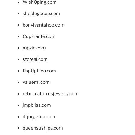
WishOping.com
shoplegacee.com
bonvivantshop.com
CupPlante.com
mpzin.com
stcreal.com
PopUpFlea.com
valueml.com
rebeccatorresjewelry.com
jmpbliss.com
drjorgerico.com
queensushipa.com