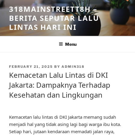
Skip
318MAINSTREETT8H –
to
BERITA SEPUTAR LALU
content
LINTAS HARI INI
Menu
POSTED
FEBRUARY 21, 2025
BY
ADMIN318
ON
Kemacetan Lalu Lintas di DKI
Jakarta: Dampaknya Terhadap
Kesehatan dan Lingkungan
Kemacetan lalu lintas di DKI Jakarta memang sudah
menjadi hal yang tidak asing lagi bagi warga ibu kota.
Setiap hari, jutaan kendaraan memadati jalan raya,