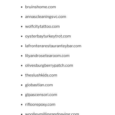
bruinshome.com
annascleaningsvc.com
wolfcitytattoo.com
oysterbayturkeytrot.com
lafronterarestauranteybar.com
lilyandrosetearoom.com
olivesburgberrypatch.com
theslushkids.com
giobastian.com
glpascensori.com
rifloorepoxy.com
woolleymillingandpaving.com