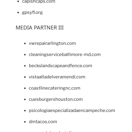
capishcaps.com
gpsyfl.org
MEDIA PARTNER III
vwrepairarlington.com
cleaningservicebaltimore-md.com
beckslandscapeandfence.com
vistaaltadelveramendi.com
coastlinecateringnc.com
cuesburgershouston.com
psicologiaespecializadaencampeche.com
dmtacos.com