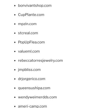
bonvivantshop.com
CupPlante.com
mpzin.com
stcreal.com
PopUpFlea.com
valueml.com
rebeccatorresjewelry.com
jmpbliss.com
drjorgerico.com
queensushipa.com
wendyweimerdds.com
ameri-camp.com