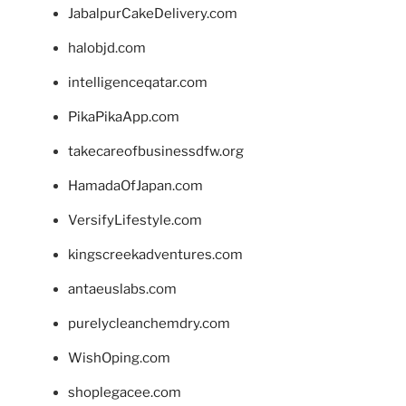
JabalpurCakeDelivery.com
halobjd.com
intelligenceqatar.com
PikaPikaApp.com
takecareofbusinessdfw.org
HamadaOfJapan.com
VersifyLifestyle.com
kingscreekadventures.com
antaeuslabs.com
purelycleanchemdry.com
WishOping.com
shoplegacee.com