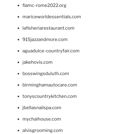
fiamc-rome2022.org
mariceworldessentials.com
lafisheriarestaurant.com
915jazzandmore.com
aguadulce-countryfair.com
jakehovis.com
bosswingsduluth.com
birminghamautocare.com
tonyscountrykitchen.com
jbellasnailspa.com
mychaihouse.com
alvisgrooming.com