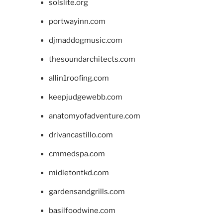
solslite.org
portwayinn.com
djmaddogmusic.com
thesoundarchitects.com
allin1roofing.com
keepjudgewebb.com
anatomyofadventure.com
drivancastillo.com
cmmedspa.com
midletontkd.com
gardensandgrills.com
basilfoodwine.com