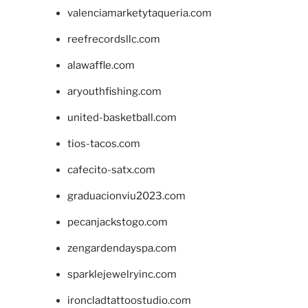
valenciamarketytaqueria.com
reefrecordsllc.com
alawaffle.com
aryouthfishing.com
united-basketball.com
tios-tacos.com
cafecito-satx.com
graduacionviu2023.com
pecanjackstogo.com
zengardendayspa.com
sparklejewelryinc.com
ironcladtattoostudio.com