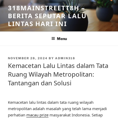
Skip
318MAINSTREETT8H –
to
BERITA SEPUTAR LALU
content
LINTAS HARI INI
Menu
POSTED
NOVEMBER 28, 2024
BY
ADMIN318
ON
Kemacetan Lalu Lintas dalam Tata
Ruang Wilayah Metropolitan:
Tantangan dan Solusi
Kemacetan lalu lintas dalam tata ruang wilayah
metropolitan adalah masalah yang telah lama menjadi
perhatian
macau prize
masyarakat Indonesia. Setiap