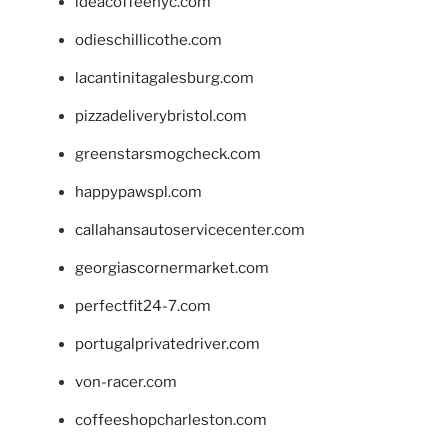
ideacoffeenyc.com
odieschillicothe.com
lacantinitagalesburg.com
pizzadeliverybristol.com
greenstarsmogcheck.com
happypawspl.com
callahansautoservicecenter.com
georgiascornermarket.com
perfectfit24-7.com
portugalprivatedriver.com
von-racer.com
coffeeshopcharleston.com