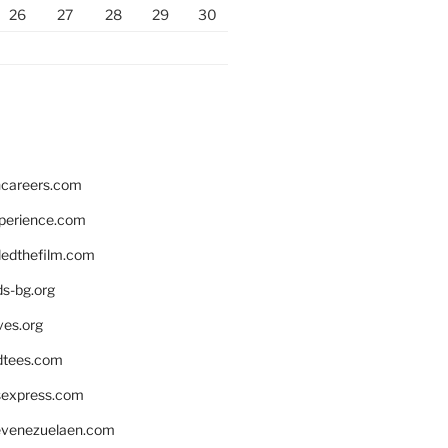
26
27
28
29
30
hcareers.com
xperience.com
edthefilm.com
ds-bg.org
ves.org
tees.com
rsexpress.com
venezuelaen.com