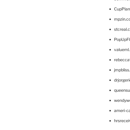
CupPlan
mpzin.c
stcreal.
PopUpFl
valueml
rebecca
jmpblis
drjorger
queensu
wendyw
ameri-
hrsrece