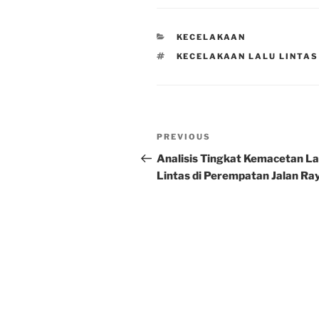
CATEGORIES
KECELAKAAN
TAGS
KECELAKAAN LALU LINTAS
Post
Previous
PREVIOUS
navigation
Post
Analisis Tingkat Kemacetan La
Lintas di Perempatan Jalan Ra