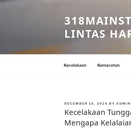
Skip
to
318MAINST
content
LINTAS HAR
Kecelakaan
Kemacetan
POSTED
DECEMBER 16, 2024
BY
ADMIN
ON
Kecelakaan Tunggal
Mengapa Kelalaia