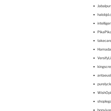
Jabalpu
halobjd
intellig
PikaPik
takecar
Hamada
VersifyL
kingscr
antaeus
purelyc
WishOp
shopleg
bonviva