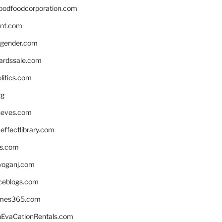
oodfoodcorporation.com
nnt.com
gender.com
ardssale.com
litics.com
rg
neves.com
ffectlibrary.com
ns.com
yoganj.com
rceblogs.com
ames365.com
EvaCationRentals.com