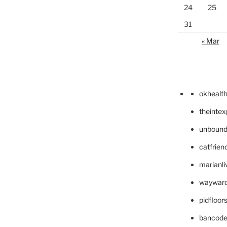
24
25
31
« Mar
okhealt
theinte
unbound
catfrien
marianli
wayward
pidfloo
bancode