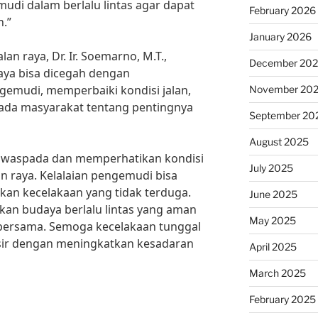
udi dalam berlalu lintas agar dapat
February 2026
.”
January 2026
n raya, Dr. Ir. Soemarno, M.T.,
December 20
raya bisa dicegah dengan
emudi, memperbaiki kondisi jalan,
November 20
ada masyarakat tentang pentingnya
September 20
August 2025
lu waspada dan memperhatikan kondisi
July 2025
an raya. Kelalaian pengemudi bisa
kan kecelakaan yang tidak terduga.
June 2025
an budaya berlalu lintas yang aman
May 2025
 bersama. Semoga kecelakaan tunggal
lisir dengan meningkatkan kesadaran
April 2025
March 2025
February 2025