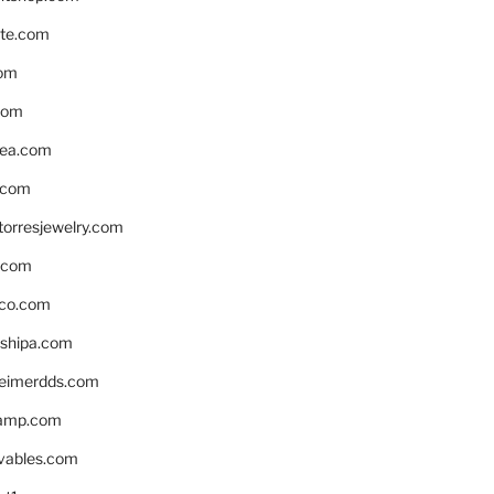
te.com
om
com
ea.com
.com
torresjewelry.com
s.com
ico.com
shipa.com
eimerdds.com
camp.com
ivables.com