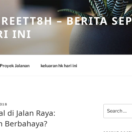
REETT8H – BERITA SE
I INI
Proyek Jalanan
keluaran hk hari ini
318
Search
 di Jalan Raya:
for:
n Berbahaya?