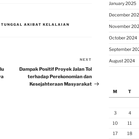
January 2025
December 20
 TUNGGAL AKIBAT KELALAIAN
November 20
October 2024
September 20
NEXT
Next
August 2024
Post
lu
Dampak Positif Proyek Jalan Tol
ya
terhadap Perekonomian dan
Kesejahteraan Masyarakat
M
T
3
4
10
11
17
18