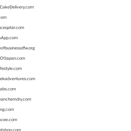
rCakeDelivery.com
.com
enceqatar.com
aApp.com
eofbusinessdfw.org
OfJapan.com
ifestyle.com
eekadventures.com
labs.com
leanchemdry.com
ing.com
acee.com
ntshop.com