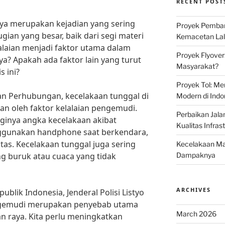
RECENT POST
raya merupakan kejadian yang sering
Proyek Pemban
ian yang besar, baik dari segi materi
Kemacetan Lalu
aian menjadi faktor utama dalam
Proyek Flyover
ya? Apakah ada faktor lain yang turut
Masyarakat?
s ini?
Proyek Tol: Me
an Perhubungan, kecelakaan tunggal di
Modern di Indo
kan oleh faktor kelalaian pengemudi.
Perbaikan Jala
gginya angka kecelakaan akibat
Kualitas Infras
gunakan handphone saat berkendara,
ntas. Kecelakaan tunggal juga sering
Kecelakaan Mau
ang buruk atau cuaca yang tidak
Dampaknya
ARCHIVES
blik Indonesia, Jenderal Polisi Listyo
engemudi merupakan penyebab utama
March 2026
lan raya. Kita perlu meningkatkan