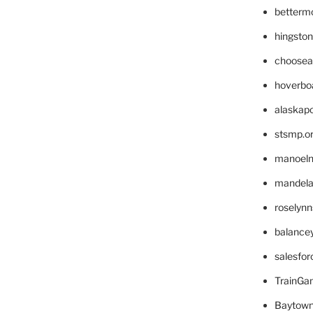
betterm
hingsto
choosea
hoverbo
alaskapo
stsmp.o
manoel
mandelae
roselyn
balance
salesfo
TrainG
Baytown