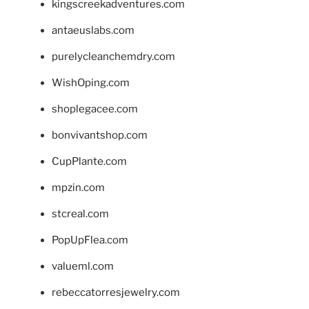
kingscreekadventures.com
antaeuslabs.com
purelycleanchemdry.com
WishOping.com
shoplegacee.com
bonvivantshop.com
CupPlante.com
mpzin.com
stcreal.com
PopUpFlea.com
valueml.com
rebeccatorresjewelry.com