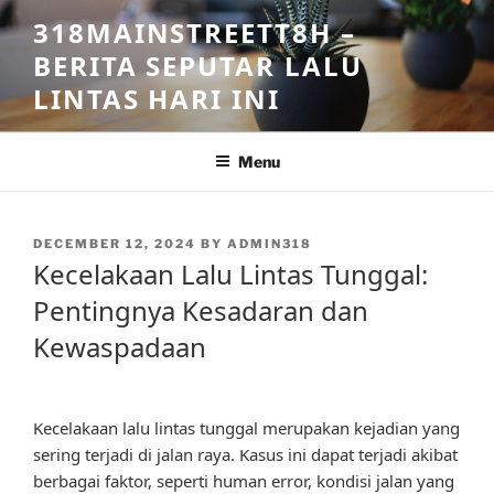
Skip
318MAINSTREETT8H –
to
BERITA SEPUTAR LALU
content
LINTAS HARI INI
Menu
POSTED
DECEMBER 12, 2024
BY
ADMIN318
ON
Kecelakaan Lalu Lintas Tunggal:
Pentingnya Kesadaran dan
Kewaspadaan
Kecelakaan lalu lintas tunggal merupakan kejadian yang
sering terjadi di jalan raya. Kasus ini dapat terjadi akibat
berbagai faktor, seperti human error, kondisi jalan yang