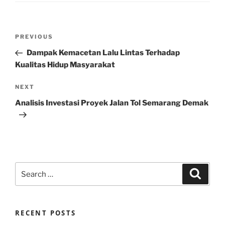
Post
Previous
PREVIOUS
navigation
Post
Dampak Kemacetan Lalu Lintas Terhadap
Kualitas Hidup Masyarakat
Next
NEXT
Post
Analisis Investasi Proyek Jalan Tol Semarang Demak
Search
Search
for:
RECENT POSTS