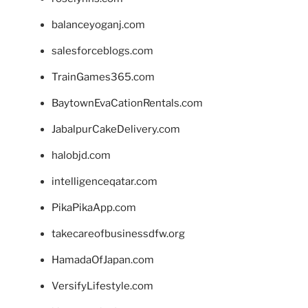
balanceyoganj.com
salesforceblogs.com
TrainGames365.com
BaytownEvaCationRentals.com
JabalpurCakeDelivery.com
halobjd.com
intelligenceqatar.com
PikaPikaApp.com
takecareofbusinessdfw.org
HamadaOfJapan.com
VersifyLifestyle.com