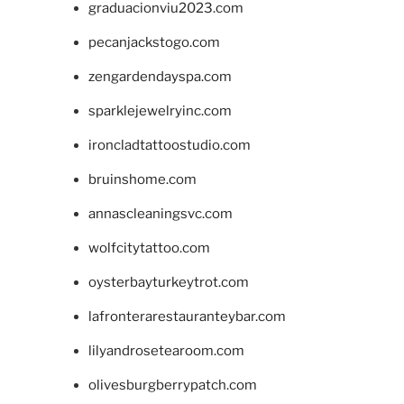
graduacionviu2023.com
pecanjackstogo.com
zengardendayspa.com
sparklejewelryinc.com
ironcladtattoostudio.com
bruinshome.com
annascleaningsvc.com
wolfcitytattoo.com
oysterbayturkeytrot.com
lafronterarestauranteybar.com
lilyandrosetearoom.com
olivesburgberrypatch.com