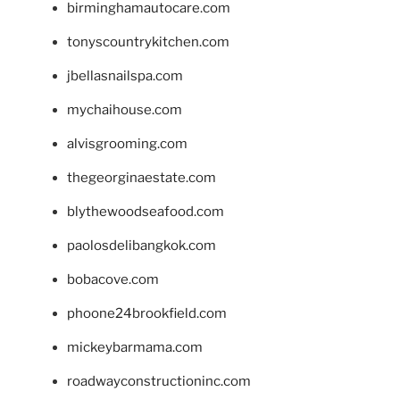
birminghamautocare.com
tonyscountrykitchen.com
jbellasnailspa.com
mychaihouse.com
alvisgrooming.com
thegeorginaestate.com
blythewoodseafood.com
paolosdelibangkok.com
bobacove.com
phoone24brookfield.com
mickeybarmama.com
roadwayconstructioninc.com