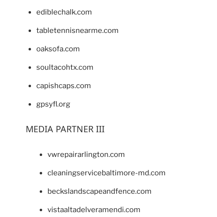
ediblechalk.com
tabletennisnearme.com
oaksofa.com
soultacohtx.com
capishcaps.com
gpsyfl.org
MEDIA PARTNER III
vwrepairarlington.com
cleaningservicebaltimore-md.com
beckslandscapeandfence.com
vistaaltadelveramendi.com