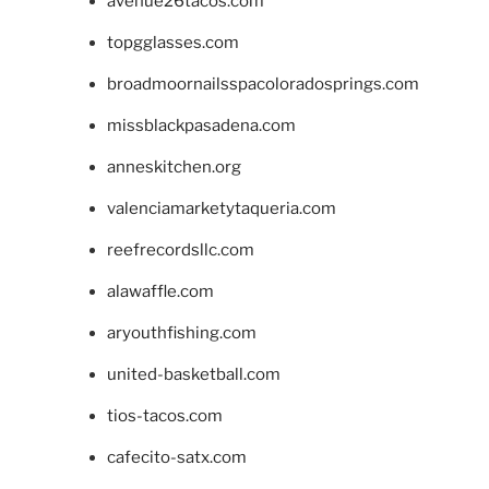
avenue26tacos.com
topgglasses.com
broadmoornailsspacoloradosprings.com
missblackpasadena.com
anneskitchen.org
valenciamarketytaqueria.com
reefrecordsllc.com
alawaffle.com
aryouthfishing.com
united-basketball.com
tios-tacos.com
cafecito-satx.com