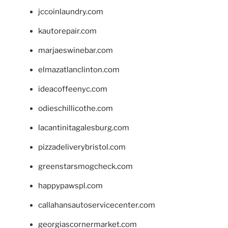
jccoinlaundry.com
kautorepair.com
marjaeswinebar.com
elmazatlanclinton.com
ideacoffeenyc.com
odieschillicothe.com
lacantinitagalesburg.com
pizzadeliverybristol.com
greenstarsmogcheck.com
happypawspl.com
callahansautoservicecenter.com
georgiascornermarket.com