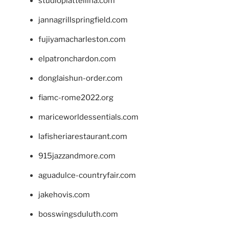
studiopiattellina.com
jannagrillspringfield.com
fujiyamacharleston.com
elpatronchardon.com
donglaishun-order.com
fiamc-rome2022.org
mariceworldessentials.com
lafisheriarestaurant.com
915jazzandmore.com
aguadulce-countryfair.com
jakehovis.com
bosswingsduluth.com