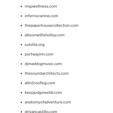
mxpwellness.com
infernocanine.com
thepaperhousecollection.com
allisonwillisholley.com
solslite.org
portwayinn.com
djmaddogmusic.com
thesoundarchitects.com
allin1roofing.com
keepjudgewebb.com
anatomyofadventure.com
drivancastillo.com