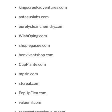
kingscreekadventures.com
antaeuslabs.com
purelycleanchemdry.com
WishOping.com
shoplegacee.com
bonvivantshop.com
CupPlante.com
mpzin.com
stcreal.com
PopUpFlea.com
valueml.com
rebeccatorresjewelry.com