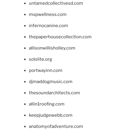
untamedcollectivesd.com
mxpwellness.com
infernocanine.com
thepaperhousecollection.com
allisonwillisholley.com
solslite.org
portwayinn.com
djmaddogmusic.com
thesoundarchitects.com
allin1roofing.com
keepjudgewebb.com
anatomyofadventure.com