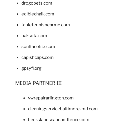
drogopets.com
ediblechalk.com
tabletennisnearme.com
oaksofa.com
soultacohtx.com
capishcaps.com
gpsyfl.org
MEDIA PARTNER III
vwrepairarlington.com
cleaningservicebaltimore-md.com
beckslandscapeandfence.com