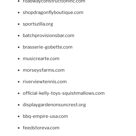
roadwayconstructioninc.com
shopdragonflyboutique.com
sportszilla.org
batchprovisionsbar.com
brasserie-gobette.com
musicrearte.com
morseysfarms.com
riverviewtennis.com
official-kelly-toys-squishmallows.com
displaygardenonsuncrest.org
bbq-empire-usa.com
feedstoreva.com