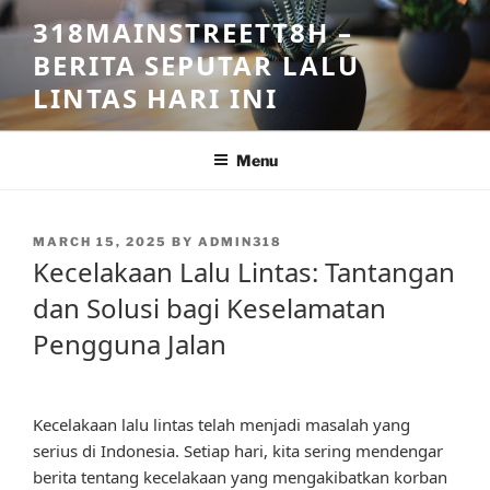
Skip
318MAINSTREETT8H –
to
BERITA SEPUTAR LALU
content
LINTAS HARI INI
Menu
POSTED
MARCH 15, 2025
BY
ADMIN318
ON
Kecelakaan Lalu Lintas: Tantangan
dan Solusi bagi Keselamatan
Pengguna Jalan
Kecelakaan lalu lintas telah menjadi masalah yang
serius di Indonesia. Setiap hari, kita sering mendengar
berita tentang kecelakaan yang mengakibatkan korban