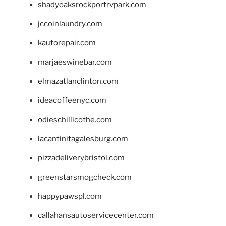
shadyoaksrockportrvpark.com
jccoinlaundry.com
kautorepair.com
marjaeswinebar.com
elmazatlanclinton.com
ideacoffeenyc.com
odieschillicothe.com
lacantinitagalesburg.com
pizzadeliverybristol.com
greenstarsmogcheck.com
happypawspl.com
callahansautoservicecenter.com