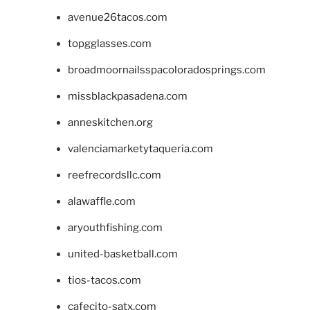
avenue26tacos.com
topgglasses.com
broadmoornailsspacoloradosprings.com
missblackpasadena.com
anneskitchen.org
valenciamarketytaqueria.com
reefrecordsllc.com
alawaffle.com
aryouthfishing.com
united-basketball.com
tios-tacos.com
cafecito-satx.com