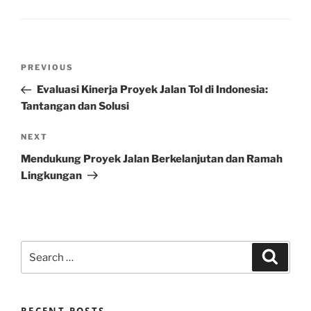
Post
Previous
PREVIOUS
navigation
Post
Evaluasi Kinerja Proyek Jalan Tol di Indonesia:
Tantangan dan Solusi
Next
NEXT
Post
Mendukung Proyek Jalan Berkelanjutan dan Ramah
Lingkungan
Search
Search
for: