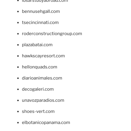
ibsarstudyabroad.com
bennusehgall.com
tsecincinnati.com
roderconstructiongroup.com
plazabatai.com
hawkscayresort.com
hellonquads.com
diarioanimales.com
decogaleri.com
unavozparadios.com
shoes-vert.com
elbotanicopanama.com