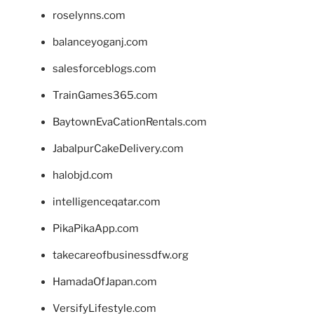
roselynns.com
balanceyoganj.com
salesforceblogs.com
TrainGames365.com
BaytownEvaCationRentals.com
JabalpurCakeDelivery.com
halobjd.com
intelligenceqatar.com
PikaPikaApp.com
takecareofbusinessdfw.org
HamadaOfJapan.com
VersifyLifestyle.com