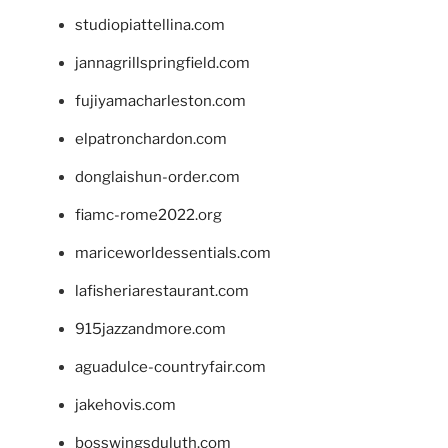
studiopiattellina.com
jannagrillspringfield.com
fujiyamacharleston.com
elpatronchardon.com
donglaishun-order.com
fiamc-rome2022.org
mariceworldessentials.com
lafisheriarestaurant.com
915jazzandmore.com
aguadulce-countryfair.com
jakehovis.com
bosswingsduluth.com