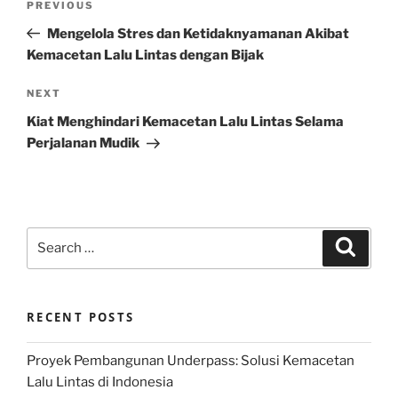
Previous
PREVIOUS
navigation
Post
Mengelola Stres dan Ketidaknyamanan Akibat
Kemacetan Lalu Lintas dengan Bijak
Next
NEXT
Post
Kiat Menghindari Kemacetan Lalu Lintas Selama
Perjalanan Mudik
Search
Search
for:
RECENT POSTS
Proyek Pembangunan Underpass: Solusi Kemacetan
Lalu Lintas di Indonesia