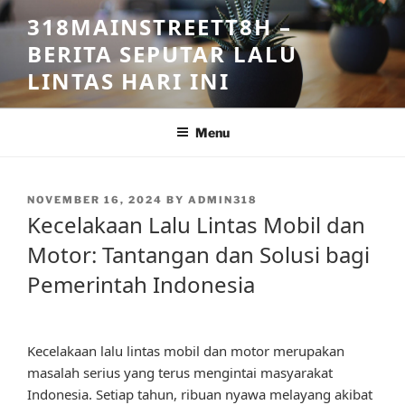
Skip
318MAINSTREETT8H –
to
BERITA SEPUTAR LALU
content
LINTAS HARI INI
Menu
POSTED
NOVEMBER 16, 2024
BY
ADMIN318
ON
Kecelakaan Lalu Lintas Mobil dan
Motor: Tantangan dan Solusi bagi
Pemerintah Indonesia
Kecelakaan lalu lintas mobil dan motor merupakan
masalah serius yang terus mengintai masyarakat
Indonesia. Setiap tahun, ribuan nyawa melayang akibat