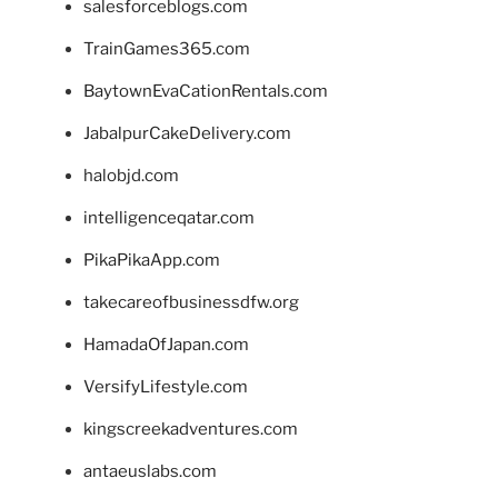
salesforceblogs.com
TrainGames365.com
BaytownEvaCationRentals.com
JabalpurCakeDelivery.com
halobjd.com
intelligenceqatar.com
PikaPikaApp.com
takecareofbusinessdfw.org
HamadaOfJapan.com
VersifyLifestyle.com
kingscreekadventures.com
antaeuslabs.com