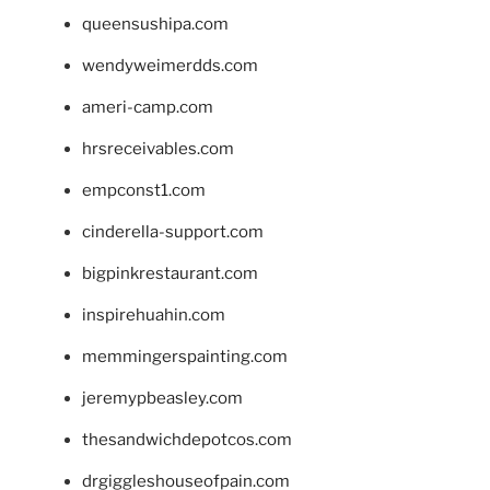
queensushipa.com
wendyweimerdds.com
ameri-camp.com
hrsreceivables.com
empconst1.com
cinderella-support.com
bigpinkrestaurant.com
inspirehuahin.com
memmingerspainting.com
jeremypbeasley.com
thesandwichdepotcos.com
drgiggleshouseofpain.com