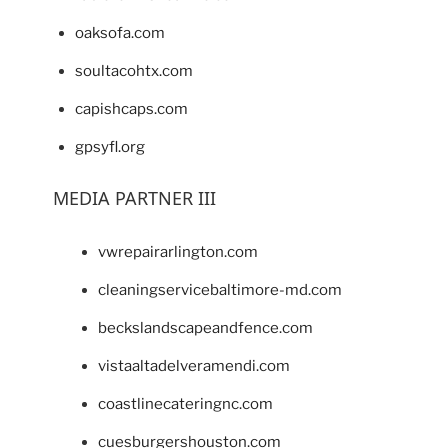
oaksofa.com
soultacohtx.com
capishcaps.com
gpsyfl.org
MEDIA PARTNER III
vwrepairarlington.com
cleaningservicebaltimore-md.com
beckslandscapeandfence.com
vistaaltadelveramendi.com
coastlinecateringnc.com
cuesburgershouston.com