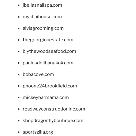
jbellasnailspa.com
mychaihouse.com
alvisgrooming.com
thegeorginaestate.com
blythewoodseafood.com
paolosdelibangkok.com
bobacove.com
phoone24brookfield.com
mickeybarmama.com
roadwayconstructioninc.com
shopdragonflyboutique.com
sportszilla.org