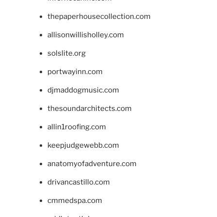
thepaperhousecollection.com
allisonwillisholley.com
solslite.org
portwayinn.com
djmaddogmusic.com
thesoundarchitects.com
allin1roofing.com
keepjudgewebb.com
anatomyofadventure.com
drivancastillo.com
cmmedspa.com