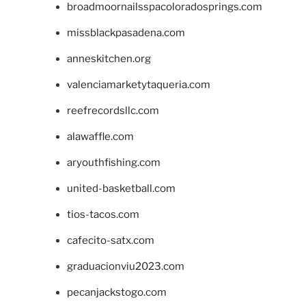
broadmoornailsspacoloradosprings.com
missblackpasadena.com
anneskitchen.org
valenciamarketytaqueria.com
reefrecordsllc.com
alawaffle.com
aryouthfishing.com
united-basketball.com
tios-tacos.com
cafecito-satx.com
graduacionviu2023.com
pecanjackstogo.com