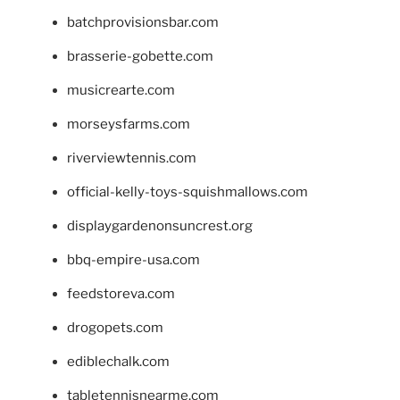
batchprovisionsbar.com
brasserie-gobette.com
musicrearte.com
morseysfarms.com
riverviewtennis.com
official-kelly-toys-squishmallows.com
displaygardenonsuncrest.org
bbq-empire-usa.com
feedstoreva.com
drogopets.com
ediblechalk.com
tabletennisnearme.com