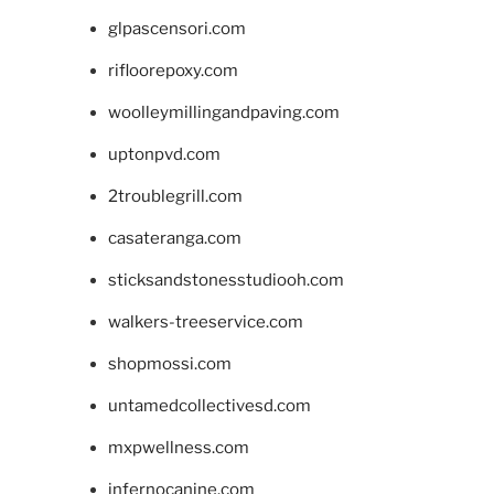
glpascensori.com
rifloorepoxy.com
woolleymillingandpaving.com
uptonpvd.com
2troublegrill.com
casateranga.com
sticksandstonesstudiooh.com
walkers-treeservice.com
shopmossi.com
untamedcollectivesd.com
mxpwellness.com
infernocanine.com