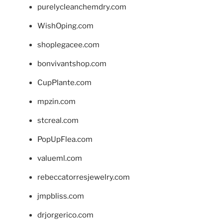
purelycleanchemdry.com
WishOping.com
shoplegacee.com
bonvivantshop.com
CupPlante.com
mpzin.com
stcreal.com
PopUpFlea.com
valueml.com
rebeccatorresjewelry.com
jmpbliss.com
drjorgerico.com