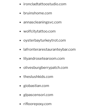
ironcladtattoostudio.com
bruinshome.com
annascleaningsvc.com
wolfcitytattoo.com
oysterbayturkeytrot.com
lafronterarestauranteybar.com
lilyandrosetearoom.com
olivesburgberrypatch.com
theslushkids.com
giobastian.com
glpascensori.com
rifloorepoxy.com