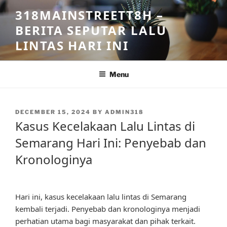
Skip
318MAINSTREETT8H –
to
BERITA SEPUTAR LALU
content
LINTAS HARI INI
Menu
POSTED
DECEMBER 15, 2024
BY
ADMIN318
ON
Kasus Kecelakaan Lalu Lintas di
Semarang Hari Ini: Penyebab dan
Kronologinya
Hari ini, kasus kecelakaan lalu lintas di Semarang
kembali terjadi. Penyebab dan kronologinya menjadi
perhatian utama bagi masyarakat dan pihak terkait.