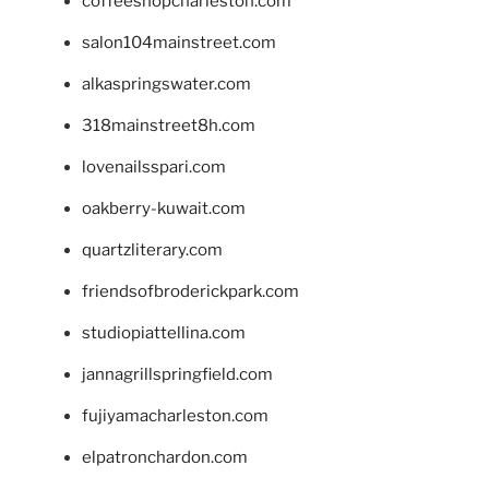
coffeeshopcharleston.com
salon104mainstreet.com
alkaspringswater.com
318mainstreet8h.com
lovenailsspari.com
oakberry-kuwait.com
quartzliterary.com
friendsofbroderickpark.com
studiopiattellina.com
jannagrillspringfield.com
fujiyamacharleston.com
elpatronchardon.com