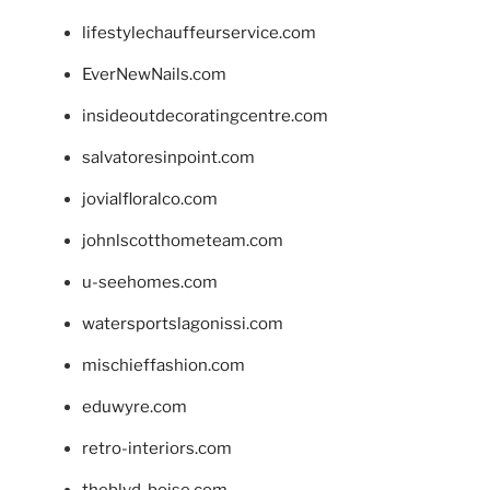
lifestylechauffeurservice.com
EverNewNails.com
insideoutdecoratingcentre.com
salvatoresinpoint.com
jovialfloralco.com
johnlscotthometeam.com
u-seehomes.com
watersportslagonissi.com
mischieffashion.com
eduwyre.com
retro-interiors.com
theblvd-boise.com