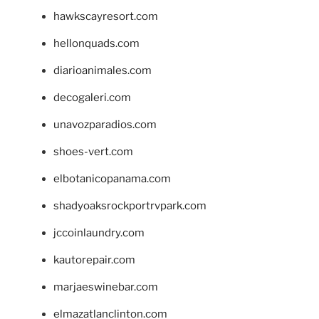
hawkscayresort.com
hellonquads.com
diarioanimales.com
decogaleri.com
unavozparadios.com
shoes-vert.com
elbotanicopanama.com
shadyoaksrockportrvpark.com
jccoinlaundry.com
kautorepair.com
marjaeswinebar.com
elmazatlanclinton.com