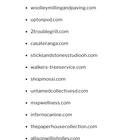
woolleymillingandpaving.com
uptonpvd.com
2troublegrill.com
casateranga.com
sticksandstonesstudiooh.com
walkers-treeservice.com
shopmossi.com
untamedcollectivesd.com
mxpwellness.com
infernocanine.com
thepaperhousecollection.com
allisonwillisholley.com