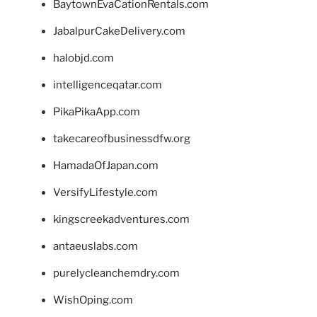
BaytownEvaCationRentals.com
JabalpurCakeDelivery.com
halobjd.com
intelligenceqatar.com
PikaPikaApp.com
takecareofbusinessdfw.org
HamadaOfJapan.com
VersifyLifestyle.com
kingscreekadventures.com
antaeuslabs.com
purelycleanchemdry.com
WishOping.com