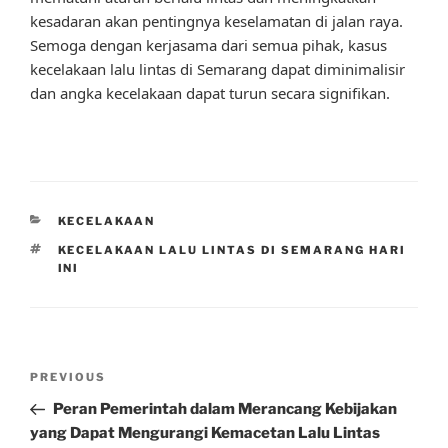
kesadaran akan pentingnya keselamatan di jalan raya.
Semoga dengan kerjasama dari semua pihak, kasus
kecelakaan lalu lintas di Semarang dapat diminimalisir
dan angka kecelakaan dapat turun secara signifikan.
CATEGORIES
KECELAKAAN
TAGS
KECELAKAAN LALU LINTAS DI SEMARANG HARI
INI
Post
Previous
PREVIOUS
navigation
Post
Peran Pemerintah dalam Merancang Kebijakan
yang Dapat Mengurangi Kemacetan Lalu Lintas