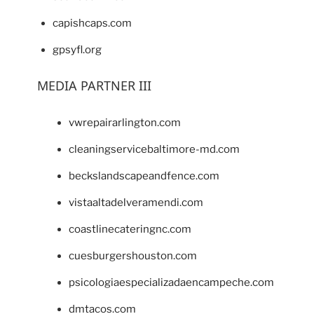
capishcaps.com
gpsyfl.org
MEDIA PARTNER III
vwrepairarlington.com
cleaningservicebaltimore-md.com
beckslandscapeandfence.com
vistaaltadelveramendi.com
coastlinecateringnc.com
cuesburgershouston.com
psicologiaespecializadaencampeche.com
dmtacos.com