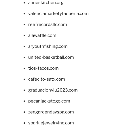
anneskitchen.org
valenciamarketytaqueria.com
reefrecordsllc.com
alawaffle.com
aryouthfishing.com
united-basketball.com
tios-tacos.com
cafecito-satx.com
graduacionviu2023.com
pecanjackstogo.com
zengardendayspa.com
sparklejewelryinc.com