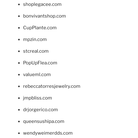
shoplegacee.com
bonvivantshop.com
CupPlante.com
mpzin.com
stcreal.com
PopUpFlea.com
valueml.com
rebeccatorresjewelry.com
jmpbliss.com
drjorgerico.com
queensushipa.com
wendyweimerdds.com