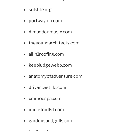
solslite.org
portwayinn.com
djmaddogmusic.com
thesoundarchitects.com
allin1roofing.com
keepjudgewebb.com
anatomyofadventure.com
drivancastillo.com
cmmedspa.com
midletontkd.com
gardensandgrills.com