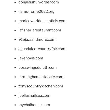
donglaishun-order.com
fiamc-rome2022.org
mariceworldessentials.com
lafisheriarestaurant.com
915jazzandmore.com
aguadulce-countryfair.com
jakehovis.com
bosswingsduluth.com
birminghamautocare.com
tonyscountrykitchen.com
jbellasnailspa.com
mychaihouse.com