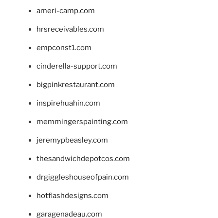
ameri-camp.com
hrsreceivables.com
empconst1.com
cinderella-support.com
bigpinkrestaurant.com
inspirehuahin.com
memmingerspainting.com
jeremypbeasley.com
thesandwichdepotcos.com
drgiggleshouseofpain.com
hotflashdesigns.com
garagenadeau.com