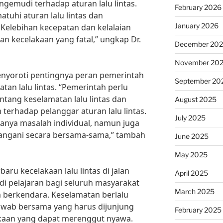
gemudi terhadap aturan lalu lintas.
February 2026
tuhi aturan lalu lintas dan
January 2026
 Kelebihan kecepatan dan kelalaian
 kecelakaan yang fatal,” ungkap Dr.
December 20
November 20
menyoroti pentingnya peran pemerintah
September 20
an lalu lintas. “Pemerintah perlu
entang keselamatan lalu lintas dan
August 2025
erhadap pelanggar aturan lalu lintas.
July 2025
hanya masalah individual, namun juga
tangani secara bersama-sama,” tambah
June 2025
May 2025
aru kecelakaan lalu lintas di jalan
April 2025
di pelajaran bagi seluruh masyarakat
March 2025
m berkendara. Keselamatan berlalu
awab bersama yang harus dijunjung
February 2025
kaan yang dapat merenggut nyawa.