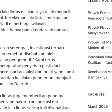
RECENT POST
lalu lintas di jalan raya telah menarik
Proyek Pemban
ni. Kecelakaan lalu lintas merupakan
Kemacetan Lalu
jadi di berbagai wilayah,
Proyek Flyover
tidak hanya pada kendaraan namun
Masyarakat?
Proyek Tol: Me
erah setempat, investigasi terbaru
Modern di Indo
n tersebut disebabkan oleh
Perbaikan Jala
laian pengemudi. “Kami terus
Kualitas Infras
mengetahui penyebab pasti dari
berdasarkan saksi dan bukti yang kami
Kecelakaan Mau
tan dan kelalaian pengemudi menjadi
Dampaknya
polisian Daerah.
ARCHIVES
alu lintas juga memberikan pendapat
eorang pakar transportasi dari
March 2026
aan lalu lintas sering kali disebabkan