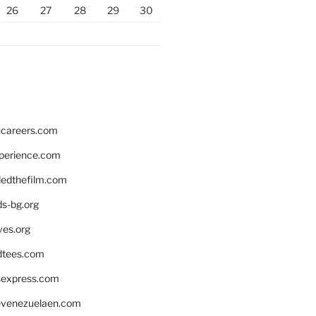
26
27
28
29
30
hcareers.com
xperience.com
edthefilm.com
ds-bg.org
ves.org
tees.com
rsexpress.com
venezuelaen.com