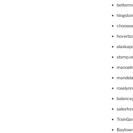
betterm
hingsto
choosea
hoverbo
alaskapo
stsmp.o
manoel
mandelae
roselyn
balance
salesfo
TrainG
Baytown