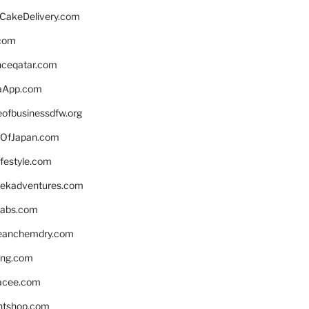
rCakeDelivery.com
.com
enceqatar.com
aApp.com
eofbusinessdfw.org
OfJapan.com
ifestyle.com
eekadventures.com
labs.com
leanchemdry.com
ing.com
acee.com
ntshop.com