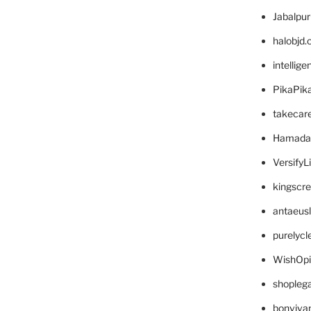
Jabalpu
halobjd
intellig
PikaPik
takecar
Hamada
VersifyL
kingscr
antaeus
purelyc
WishOp
shopleg
bonviva