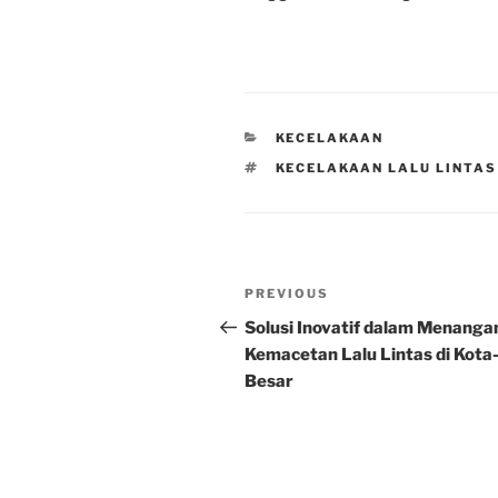
CATEGORIES
KECELAKAAN
TAGS
KECELAKAAN LALU LINTA
Post
Previous
PREVIOUS
navigation
Post
Solusi Inovatif dalam Menanga
Kemacetan Lalu Lintas di Kota
Besar