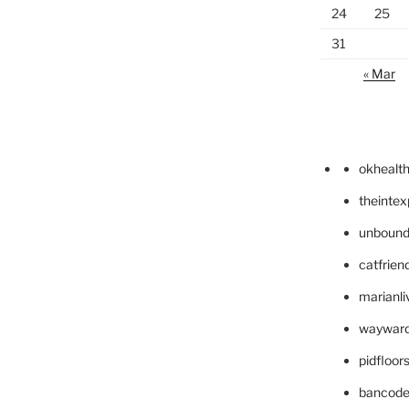
24
25
31
« Mar
okhealt
theinte
unbound
catfrien
marianli
wayward
pidfloo
bancode