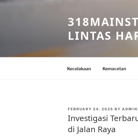
Skip
to
318MAINST
content
LINTAS HAR
Kecelakaan
Kemacetan
POSTED
FEBRUARY 24, 2025
BY
ADMIN
ON
Investigasi Terbar
di Jalan Raya