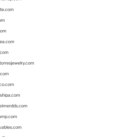
te.com
om
com
ea.com
.com
torresjewelry.com
s.com
ico.com
shipa.com
eimerdds.com
camp.com
ivables.com