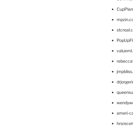
CupPlan
mpzin.c
stcreal.
PopUpFl
valueml
rebecca
jmpblis
drjorger
queensu
wendyw
ameri-
hrsrece