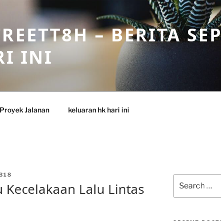
REETT8H – BERITA SE
I INI
Proyek Jalanan
keluaran hk hari ini
318
Search
u Kecelakaan Lalu Lintas
for: