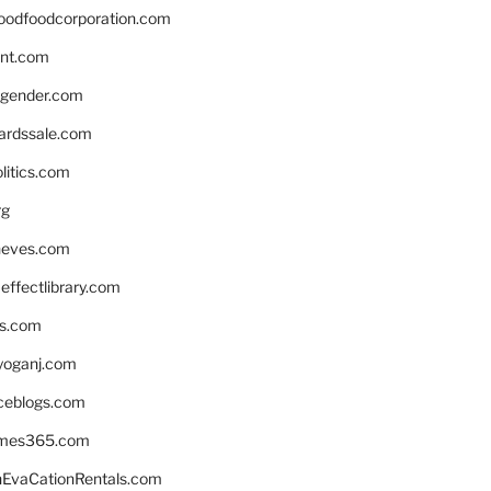
oodfoodcorporation.com
nnt.com
gender.com
ardssale.com
litics.com
rg
neves.com
ffectlibrary.com
ns.com
yoganj.com
rceblogs.com
ames365.com
EvaCationRentals.com