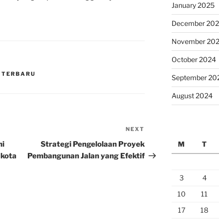
January 2025
December 20
November 20
October 2024
S TERBARU
September 20
August 2024
NEXT
Next
Post
ni
Strategi Pengelolaan Proyek
M
T
-kota
Pembangunan Jalan yang Efektif
3
4
10
11
17
18