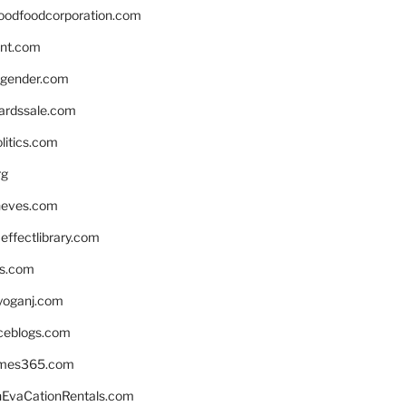
oodfoodcorporation.com
nnt.com
gender.com
ardssale.com
litics.com
rg
neves.com
ffectlibrary.com
ns.com
yoganj.com
rceblogs.com
ames365.com
EvaCationRentals.com