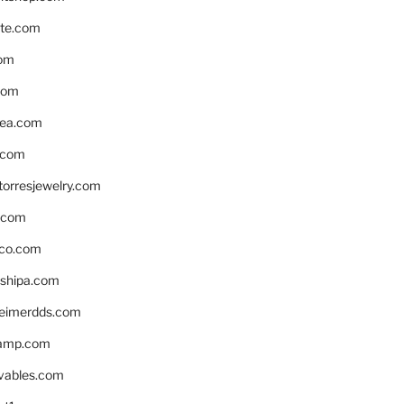
te.com
om
com
ea.com
.com
torresjewelry.com
s.com
ico.com
shipa.com
eimerdds.com
camp.com
ivables.com