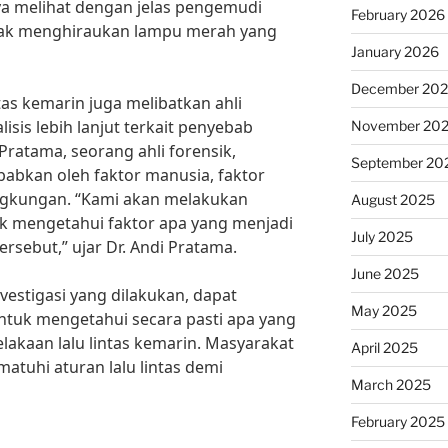
a melihat dengan jelas pengemudi
February 2026
dak menghiraukan lampu merah yang
January 2026
December 20
ntas kemarin juga melibatkan ahli
isis lebih lanjut terkait penyebab
November 20
Pratama, seorang ahli forensik,
September 20
babkan oleh faktor manusia, faktor
ngkungan. “Kami akan melakukan
August 2025
uk mengetahui faktor apa yang menjadi
July 2025
rsebut,” ujar Dr. Andi Pratama.
June 2025
estigasi yang dilakukan, dapat
May 2025
ntuk mengetahui secara pasti apa yang
lakaan lalu lintas kemarin. Masyarakat
April 2025
atuhi aturan lalu lintas demi
March 2025
February 2025