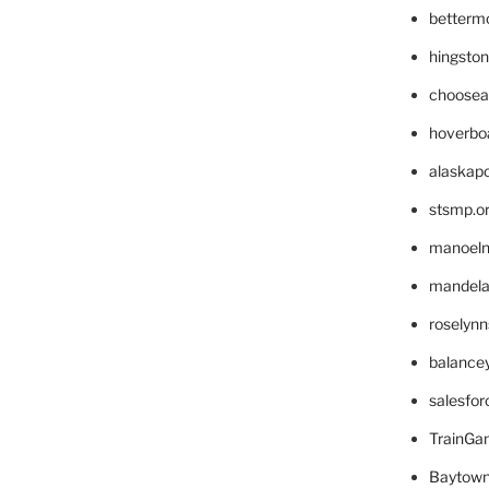
betterm
hingsto
choosea
hoverbo
alaskapo
stsmp.o
manoel
mandelae
roselyn
balance
salesfo
TrainG
Baytown