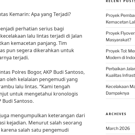
RECENT POST
ntas Kemarin: Apa yang Terjadi?
Proyek Pemban
Kemacetan Lalu
menjadi perhatian serius bagi
Proyek Flyover
celakaan lalu lintas terjadi di Jalan
Masyarakat?
tkan kemacetan panjang. Tim
intas pun segera dikerahkan untuk
Proyek Tol: Me
rnya terjadi.
Modern di Indo
Perbaikan Jala
ntas Polres Bogor, AKP Budi Santoso,
Kualitas Infras
an oleh kelalaian pengemudi yang
mbu lalu lintas. “Kami tengah
Kecelakaan Mau
anjut untuk mengetahui kronologis
Dampaknya
P Budi Santoso.
ARCHIVES
m juga mengumpulkan keterangan dari
kasi kejadian. Menurut salah seorang
March 2026
i karena salah satu pengemudi