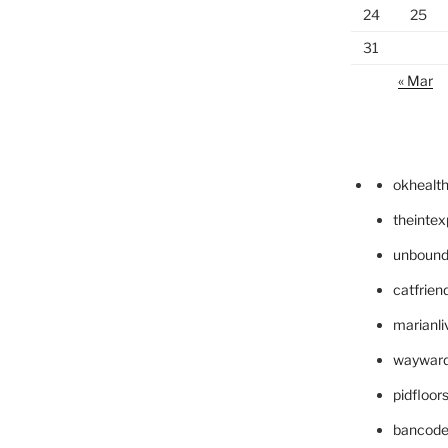
24
25
31
« Mar
okhealt
theinte
unbound
catfrien
marianli
wayward
pidfloo
bancode