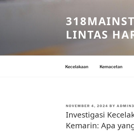
Skip
to
318MAINST
content
LINTAS HAR
Kecelakaan
Kemacetan
POSTED
NOVEMBER 4, 2024
BY
ADMIN3
ON
Investigasi Kecela
Kemarin: Apa yang