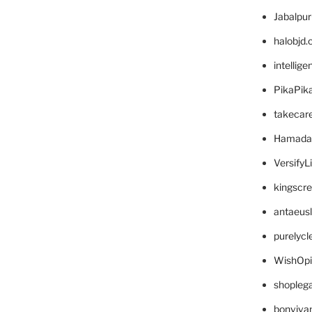
Jabalpu
halobjd
intellig
PikaPik
takecar
Hamada
VersifyL
kingscr
antaeus
purelyc
WishOp
shopleg
bonviva