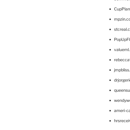
CupPlan
mpzin.c
stcreal.
PopUpFl
valueml
rebecca
jmpblis
drjorger
queensu
wendyw
ameri-
hrsrece