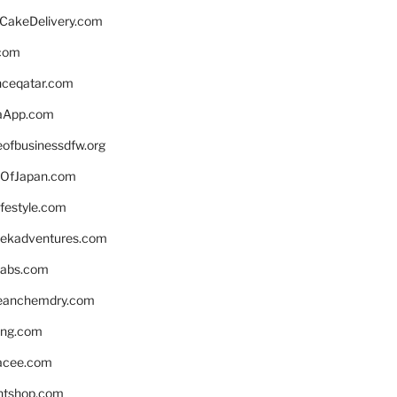
rCakeDelivery.com
.com
enceqatar.com
aApp.com
eofbusinessdfw.org
OfJapan.com
ifestyle.com
eekadventures.com
labs.com
leanchemdry.com
ing.com
acee.com
ntshop.com