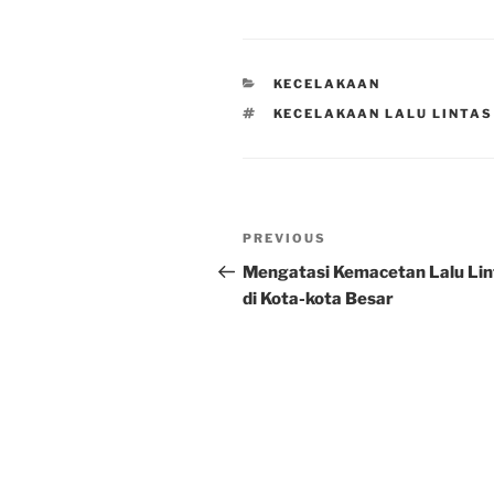
CATEGORIES
KECELAKAAN
TAGS
KECELAKAAN LALU LINTAS
Post
Previous
PREVIOUS
navigation
Post
Mengatasi Kemacetan Lalu Lin
di Kota-kota Besar