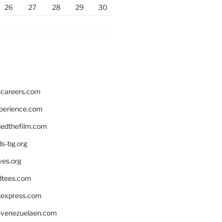
26
27
28
29
30
hcareers.com
xperience.com
edthefilm.com
ds-bg.org
ves.org
tees.com
rsexpress.com
venezuelaen.com