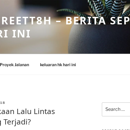
REETT8H – BERITA SE
I INI
Proyek Jalanan
keluaran hk hari ini
18
Search
kaan Lalu Lintas
for:
 Terjadi?