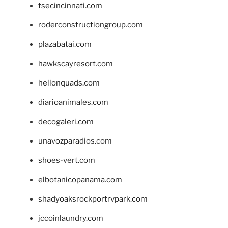
tsecincinnati.com
roderconstructiongroup.com
plazabatai.com
hawkscayresort.com
hellonquads.com
diarioanimales.com
decogaleri.com
unavozparadios.com
shoes-vert.com
elbotanicopanama.com
shadyoaksrockportrvpark.com
jccoinlaundry.com