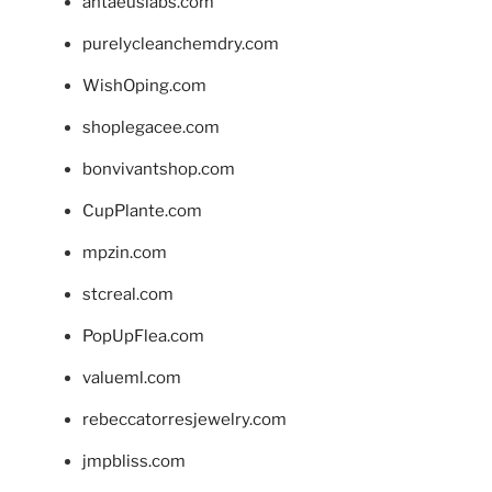
antaeuslabs.com
purelycleanchemdry.com
WishOping.com
shoplegacee.com
bonvivantshop.com
CupPlante.com
mpzin.com
stcreal.com
PopUpFlea.com
valueml.com
rebeccatorresjewelry.com
jmpbliss.com