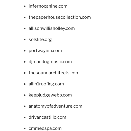
infernocanine.com
thepaperhousecollection.com
allisonwillisholley.com
solslite.org
portwayinn.com
djmaddogmusic.com
thesoundarchitects.com
allin1roofing.com
keepjudgewebb.com
anatomyofadventure.com
drivancastillo.com
cmmedspa.com