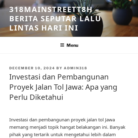
Skip
318MAINSTREETT8H –
to
BERITA SEPUTAR LALU
content
LINTAS HARI INI
Menu
POSTED
DECEMBER 10, 2024
BY
ADMIN318
ON
Investasi dan Pembangunan
Proyek Jalan Tol Jawa: Apa yang
Perlu Diketahui
Investasi dan pembangunan proyek jalan tol Jawa
memang menjadi topik hangat belakangan ini. Banyak
pihak yang tertarik untuk mengetahui lebih dalam