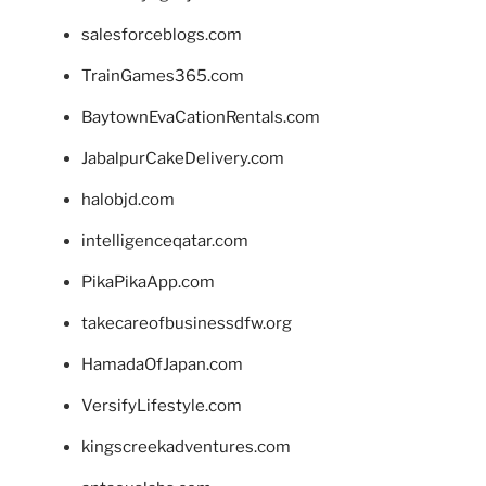
salesforceblogs.com
TrainGames365.com
BaytownEvaCationRentals.com
JabalpurCakeDelivery.com
halobjd.com
intelligenceqatar.com
PikaPikaApp.com
takecareofbusinessdfw.org
HamadaOfJapan.com
VersifyLifestyle.com
kingscreekadventures.com