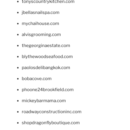
tonyscountrykitchen.com
jbellasnailspa.com
mychaihouse.com
alvisgrooming.com
thegeorginaestate.com
blythewoodseafood.com
paolosdelibangkok.com
bobacove.com
phoone24brookfield.com
mickeybarmama.com
roadwayconstructioninc.com
shopdragonflyboutique.com