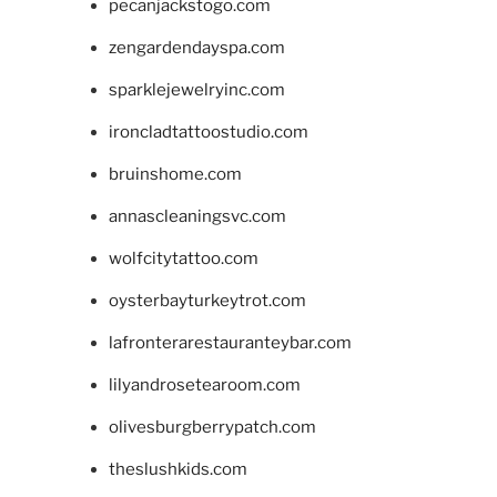
pecanjackstogo.com
zengardendayspa.com
sparklejewelryinc.com
ironcladtattoostudio.com
bruinshome.com
annascleaningsvc.com
wolfcitytattoo.com
oysterbayturkeytrot.com
lafronterarestauranteybar.com
lilyandrosetearoom.com
olivesburgberrypatch.com
theslushkids.com