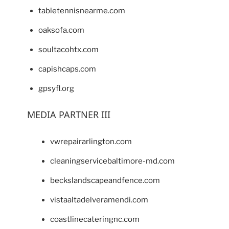
tabletennisnearme.com
oaksofa.com
soultacohtx.com
capishcaps.com
gpsyfl.org
MEDIA PARTNER III
vwrepairarlington.com
cleaningservicebaltimore-md.com
beckslandscapeandfence.com
vistaaltadelveramendi.com
coastlinecateringnc.com