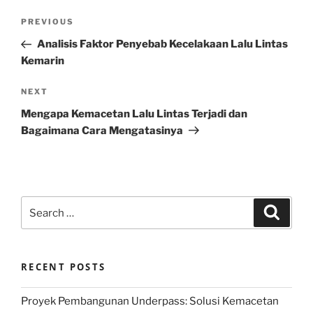
Post
Previous
PREVIOUS
navigation
Post
Analisis Faktor Penyebab Kecelakaan Lalu Lintas
Kemarin
Next
NEXT
Post
Mengapa Kemacetan Lalu Lintas Terjadi dan
Bagaimana Cara Mengatasinya
Search
Search
for:
RECENT POSTS
Proyek Pembangunan Underpass: Solusi Kemacetan