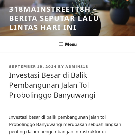
Skip
318MAINSTREETT8H –
to
BERITA SEPUTAR LALU
content
LINTAS HARI INI
Menu
POSTED
SEPTEMBER 19, 2024
BY
ADMIN318
ON
Investasi Besar di Balik
Pembangunan Jalan Tol
Probolinggo Banyuwangi
Investasi besar di balik pembangunan jalan tol
Probolinggo Banyuwangi merupakan sebuah langkah
penting dalam pengembangan infrastruktur di