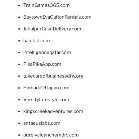
TrainGames365.com
BaytownEvaCationRentals.com
JabalpurCakeDelivery.com
halobjd.com
intelligenceqatar.com
PikaPikaApp.com
takecareofbusinessdfw.org
HamadaOfJapan.com
VersifyLifestyle.com
kingscreekadventures.com
antaeuslabs.com
purelycleanchemdry.com