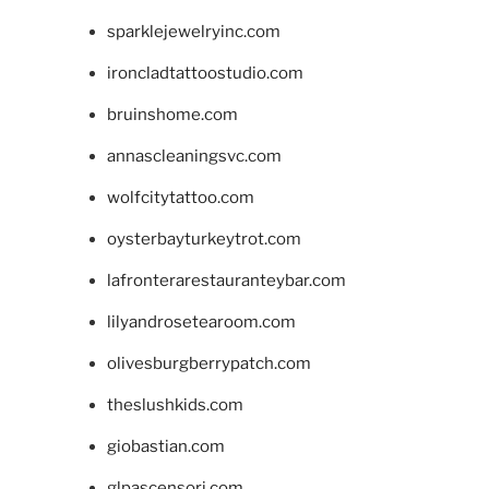
sparklejewelryinc.com
ironcladtattoostudio.com
bruinshome.com
annascleaningsvc.com
wolfcitytattoo.com
oysterbayturkeytrot.com
lafronterarestauranteybar.com
lilyandrosetearoom.com
olivesburgberrypatch.com
theslushkids.com
giobastian.com
glpascensori.com