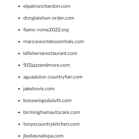
elpatronchardon.com
donglaishun-order.com
fiamc-rome2022.org
mariceworldessentials.com
lafisheriarestaurant.com
915jazzandmore.com
aguadulce-countryfair.com
jakehovis.com
bosswingsduluth.com
birminghamautocare.com
tonyscountrykitchen.com
jbellasnailspa.com