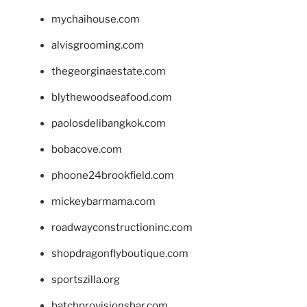
mychaihouse.com
alvisgrooming.com
thegeorginaestate.com
blythewoodseafood.com
paolosdelibangkok.com
bobacove.com
phoone24brookfield.com
mickeybarmama.com
roadwayconstructioninc.com
shopdragonflyboutique.com
sportszilla.org
batchprovisionsbar.com