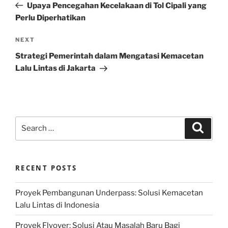
Post
Upaya Pencegahan Kecelakaan di Tol Cipali yang
Perlu Diperhatikan
Next
NEXT
Post
Strategi Pemerintah dalam Mengatasi Kemacetan
Lalu Lintas di Jakarta
Search
Search
for:
RECENT POSTS
Proyek Pembangunan Underpass: Solusi Kemacetan
Lalu Lintas di Indonesia
Proyek Flyover: Solusi Atau Masalah Baru Bagi