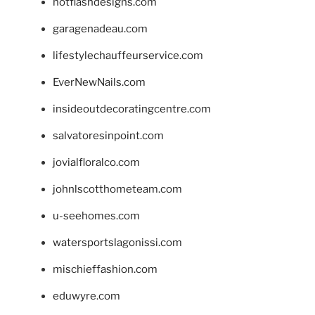
hotflashdesigns.com
garagenadeau.com
lifestylechauffeurservice.com
EverNewNails.com
insideoutdecoratingcentre.com
salvatoresinpoint.com
jovialfloralco.com
johnlscotthometeam.com
u-seehomes.com
watersportslagonissi.com
mischieffashion.com
eduwyre.com