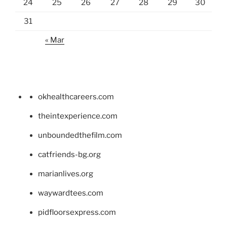
24
25
26
27
28
29
30
31
« Mar
okhealthcareers.com
theintexperience.com
unboundedthefilm.com
catfriends-bg.org
marianlives.org
waywardtees.com
pidfloorsexpress.com