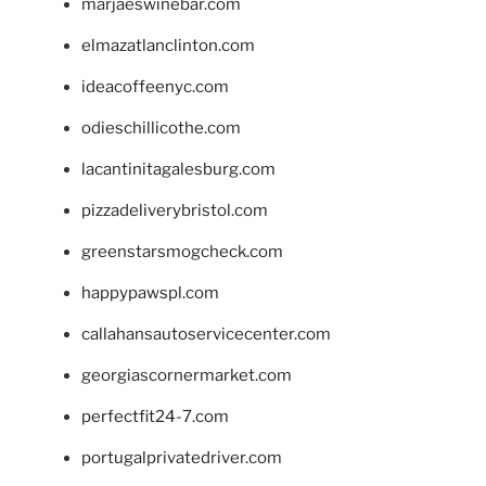
marjaeswinebar.com
elmazatlanclinton.com
ideacoffeenyc.com
odieschillicothe.com
lacantinitagalesburg.com
pizzadeliverybristol.com
greenstarsmogcheck.com
happypawspl.com
callahansautoservicecenter.com
georgiascornermarket.com
perfectfit24-7.com
portugalprivatedriver.com