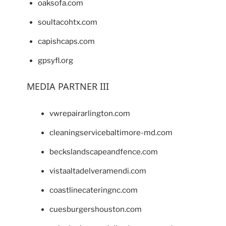
oaksofa.com
soultacohtx.com
capishcaps.com
gpsyfl.org
MEDIA PARTNER III
vwrepairarlington.com
cleaningservicebaltimore-md.com
beckslandscapeandfence.com
vistaaltadelveramendi.com
coastlinecateringnc.com
cuesburgershouston.com