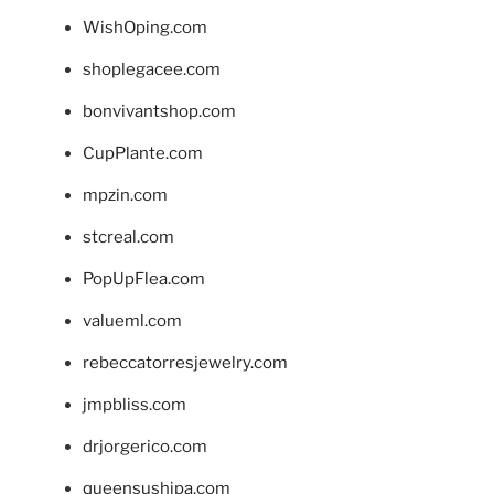
WishOping.com
shoplegacee.com
bonvivantshop.com
CupPlante.com
mpzin.com
stcreal.com
PopUpFlea.com
valueml.com
rebeccatorresjewelry.com
jmpbliss.com
drjorgerico.com
queensushipa.com