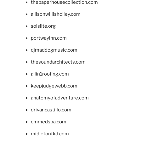
thepaperhousecollection.com
allisonwillisholley.com
solslite.org
portwayinn.com
djmaddogmusic.com
thesoundarchitects.com
allin1roofing.com
keepjudgewebb.com
anatomyofadventure.com
drivancastillo.com
cmmedspa.com
midletontkd.com