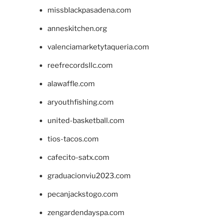
missblackpasadena.com
anneskitchen.org
valenciamarketytaqueria.com
reefrecordsllc.com
alawaffle.com
aryouthfishing.com
united-basketball.com
tios-tacos.com
cafecito-satx.com
graduacionviu2023.com
pecanjackstogo.com
zengardendayspa.com