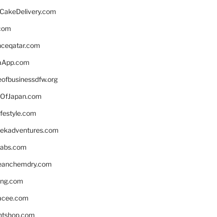
rCakeDelivery.com
.com
enceqatar.com
aApp.com
eofbusinessdfw.org
OfJapan.com
ifestyle.com
eekadventures.com
labs.com
leanchemdry.com
ing.com
acee.com
ntshop.com