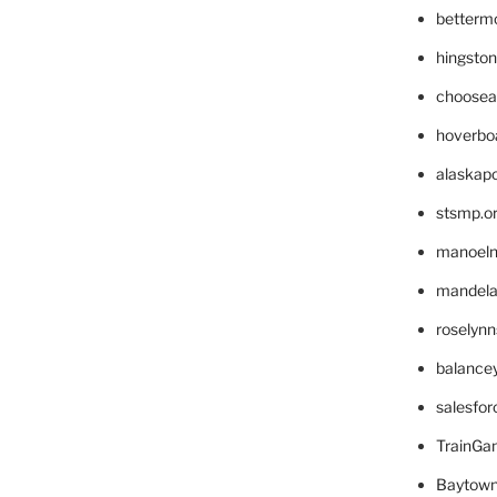
betterm
hingsto
choosea
hoverbo
alaskapo
stsmp.o
manoel
mandelae
roselyn
balance
salesfo
TrainG
Baytown