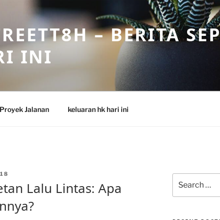
REETT8H – BERITA SE
I INI
Proyek Jalanan
keluaran hk hari ini
18
Search
an Lalu Lintas: Apa
for:
nnya?