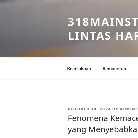
Skip
to
318MAINST
content
LINTAS HAR
Kecelakaan
Kemacetan
POSTED
OCTOBER 30, 2024
BY
ADMIN3
ON
Fenomena Kemacet
yang Menyebabka