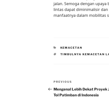
jalan. Semoga dengan upaya 
lintas dapat diminimalisir d
manfaatnya dalam mobilitas se
CATEGORIES
KEMACETAN
TAGS
TIMBULNYA KEMACETAN L
Post
Previous
PREVIOUS
navigation
Post
Mengenal Lebih Dekat Proyek 
Tol Patimban di Indonesia