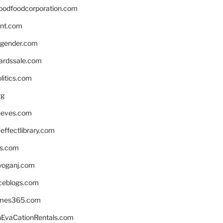
oodfoodcorporation.com
nnt.com
gender.com
ardssale.com
litics.com
rg
neves.com
ffectlibrary.com
ns.com
yoganj.com
rceblogs.com
ames365.com
EvaCationRentals.com