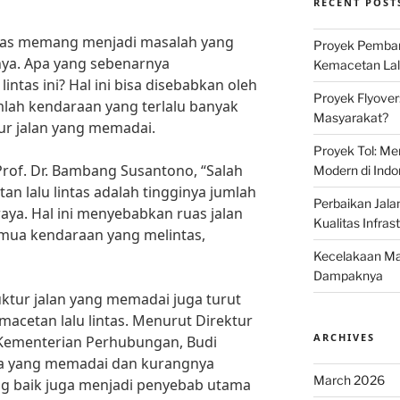
RECENT POST
ntas memang menjadi masalah yang
Proyek Pemban
inya. Apa yang sebenarnya
Kemacetan Lalu
ntas ini? Hal ini bisa disebabkan oleh
Proyek Flyover
umlah kendaraan yang terlalu banyak
Masyarakat?
ur jalan yang memadai.
Proyek Tol: Me
Prof. Dr. Bambang Susantono, “Salah
Modern di Indo
n lalu lintas adalah tingginya jumlah
Perbaikan Jala
aya. Hal ini menyebabkan ruas jalan
Kualitas Infras
ua kendaraan yang melintas,
Kecelakaan Mau
Dampaknya
ruktur jalan yang memadai juga turut
cetan lalu lintas. Menurut Direktur
ARCHIVES
Kementerian Perhubungan, Budi
aya yang memadai dan kurangnya
March 2026
ng baik juga menjadi penyebab utama