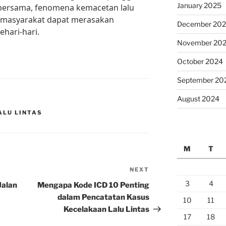
January 2025
bersama, fenomena kemacetan lalu
an masyarakat dapat merasakan
December 20
hari-hari.
November 20
October 2024
September 20
August 2024
ALU LINTAS
M
T
NEXT
Next
Post
3
4
Jalan
Mengapa Kode ICD 10 Penting
dalam Pencatatan Kasus
10
11
Kecelakaan Lalu Lintas
17
18