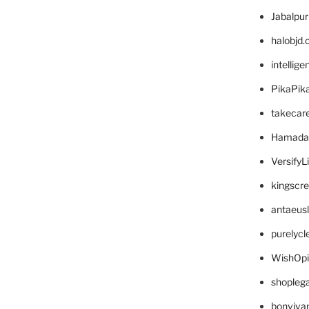
Jabalpu
halobjd
intellig
PikaPik
takecar
Hamada
VersifyL
kingscr
antaeus
purelyc
WishOp
shopleg
bonviva