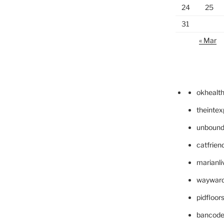
24
25
31
« Mar
okhealt
theinte
unbound
catfrien
marianli
wayward
pidfloo
bancode