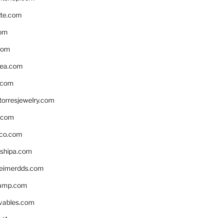
te.com
om
com
ea.com
.com
torresjewelry.com
s.com
ico.com
shipa.com
eimerdds.com
camp.com
ivables.com