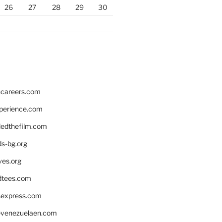
26
27
28
29
30
hcareers.com
xperience.com
edthefilm.com
ds-bg.org
ves.org
tees.com
rsexpress.com
venezuelaen.com