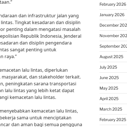
taan.”
February 2026
January 2026
ndaraan dan infrastruktur jalan yang
intas. Tingkat kesadaran dan disiplin
December 20
tor penting dalam mengatasi masalah
polisian Republik Indonesia, Jenderal
November 20
“Kesadaran dan disiplin pengendara
September 20
intas sangat penting untuk
n raya.”
August 2025
July 2025
acetan lalu lintas, diperlukan
 masyarakat, dan stakeholder terkait.
June 2025
an, peningkatan sarana transportasi
May 2025
lalu lintas yang lebih ketat dapat
ngi kemacetan lalu lintas.
April 2025
March 2025
enyebabkan kemacetan lalu lintas,
 bekerja sama untuk menciptakan
February 2025
h lancar dan aman bagi semua pengguna