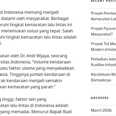
RECENT POST
s di Indonesia memang menjadi
Proyek Pemban
 dialami oleh masyarakat. Berbagai
Kemacetan Lalu
hi tingkat kemacetan lalu lintas ini
Proyek Flyover
t menemukan solusi yang tepat. Salah
Masyarakat?
i tingkat kemacetan lalu lintas adalah
.
Proyek Tol: Me
Modern di Indo
ukan oleh Dr. Andi Wijaya, seorang
Perbaikan Jala
rsitas Indonesia, “Volume kendaraan
Kualitas Infras
 satu faktor utama yang menyebabkan
nesia. Tingginya jumlah kendaraan di
Kecelakaan Mau
rak kendaraan menjadi semakin
Dampaknya
kan kemacetan yang parah.”
ARCHIVES
tinggi, faktor lain yang
an lalu lintas di Indonesia adalah
March 2026
an yang memadai. Menurut Bapak Budi