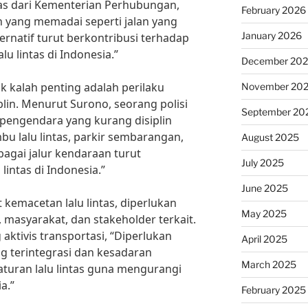
ntas dari Kementerian Perhubungan,
February 2026
n yang memadai seperti jalan yang
January 2026
ernatif turut berkontribusi terhadap
lu lintas di Indonesia.”
December 20
dak kalah penting adalah perilaku
November 20
lin. Menurut Surono, seorang polisi
September 20
ku pengendara yang kurang disiplin
u lalu lintas, parkir sembarangan,
August 2025
agai jalur kendaraan turut
July 2025
intas di Indonesia.”
June 2025
kemacetan lalu lintas, diperlukan
May 2025
 masyarakat, dan stakeholder terkait.
aktivis transportasi, “Diperlukan
April 2025
g terintegrasi dan kesadaran
March 2025
turan lalu lintas guna mengurangi
a.”
February 2025