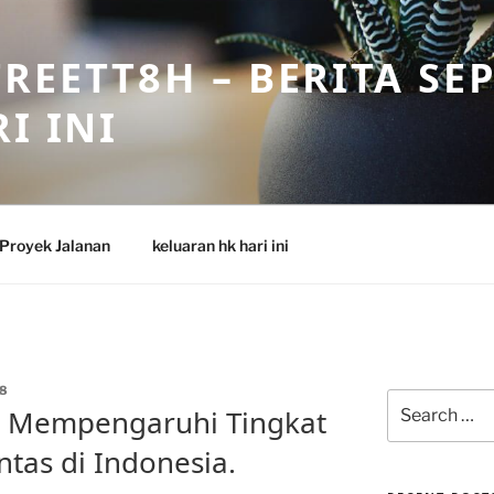
REETT8H – BERITA SE
I INI
Proyek Jalanan
keluaran hk hari ini
8
Search
ng Mempengaruhi Tingkat
for:
tas di Indonesia.