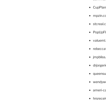
CupPlan
mpzin.c
stcreal.
PopUpFl
valueml
rebecca
jmpblis
drjorger
queensu
wendyw
ameri-
hrsrece