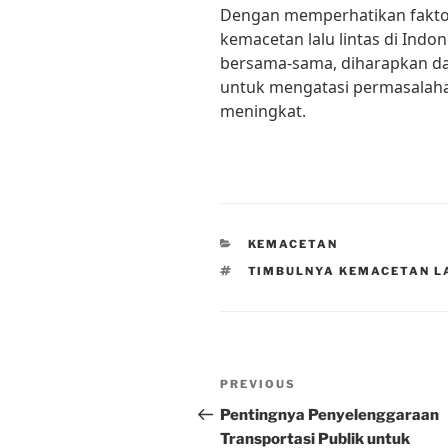
Dengan memperhatikan fakto
kemacetan lalu lintas di Indo
bersama-sama, diharapkan da
untuk mengatasi permasalahan
meningkat.
CATEGORIES
KEMACETAN
TAGS
TIMBULNYA KEMACETAN L
Post
Previous
PREVIOUS
navigation
Post
Pentingnya Penyelenggaraan
Transportasi Publik untuk