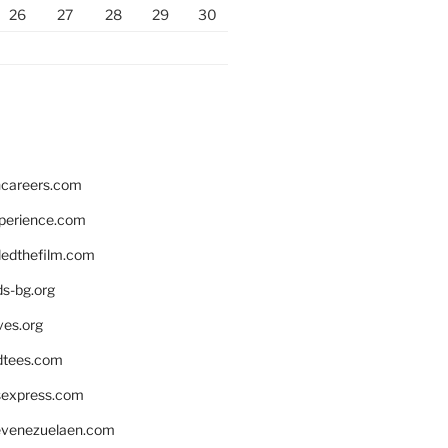
26
27
28
29
30
hcareers.com
xperience.com
edthefilm.com
ds-bg.org
ves.org
tees.com
rsexpress.com
venezuelaen.com