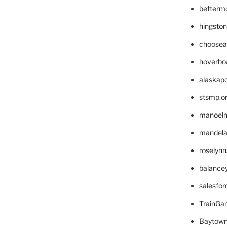
betterm
hingsto
choosea
hoverbo
alaskapo
stsmp.o
manoel
mandelae
roselyn
balance
salesfo
TrainG
Baytown