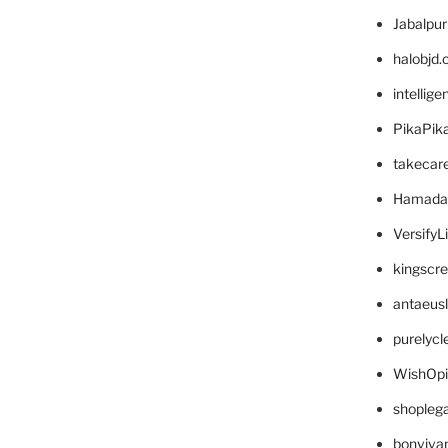
Jabalpu
halobjd
intellig
PikaPik
takecar
Hamada
VersifyL
kingscr
antaeus
purelyc
WishOp
shopleg
bonviva