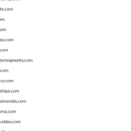
te.com
om
com
ea.com
.com
torresjewelry.com
s.com
ico.com
shipa.com
eimerdds.com
camp.com
ivables.com