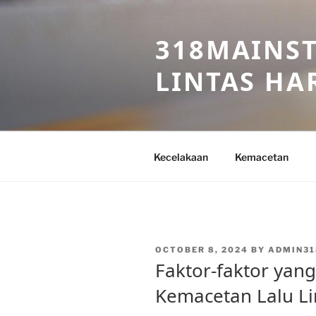
Skip
to
318MAINST
content
LINTAS HAR
Kecelakaan
Kemacetan
POSTED
OCTOBER 8, 2024
BY
ADMIN31
ON
Faktor-faktor ya
Kemacetan Lalu Lin