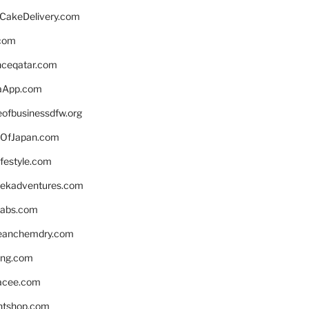
rCakeDelivery.com
.com
enceqatar.com
aApp.com
eofbusinessdfw.org
OfJapan.com
ifestyle.com
eekadventures.com
labs.com
leanchemdry.com
ing.com
acee.com
ntshop.com