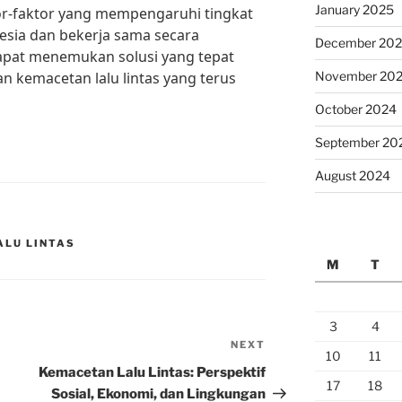
January 2025
r-faktor yang mempengaruhi tingkat
nesia dan bekerja sama secara
December 20
pat menemukan solusi yang tepat
 kemacetan lalu lintas yang terus
November 20
October 2024
September 20
August 2024
ALU LINTAS
M
T
3
4
NEXT
Next
10
11
Post
Kemacetan Lalu Lintas: Perspektif
17
18
Sosial, Ekonomi, dan Lingkungan