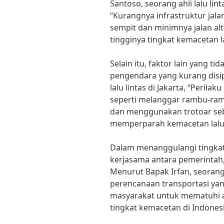
Santoso, seorang ahli lalu li
“Kurangnya infrastruktur jala
sempit dan minimnya jalan alt
tingginya tingkat kemacetan la
Selain itu, faktor lain yang ti
pengendara yang kurang disip
lalu lintas di Jakarta, “Perila
seperti melanggar rambu-ramb
dan menggunakan trotoar seb
memperparah kemacetan lalu l
Dalam menanggulangi tingkat 
kerjasama antara pemerintah,
Menurut Bapak Irfan, seorang 
perencanaan transportasi yan
masyarakat untuk mematuhi a
tingkat kemacetan di Indonesi