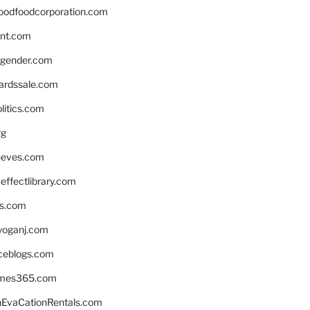
oodfoodcorporation.com
nnt.com
gender.com
ardssale.com
litics.com
rg
neves.com
ffectlibrary.com
ns.com
yoganj.com
rceblogs.com
ames365.com
EvaCationRentals.com