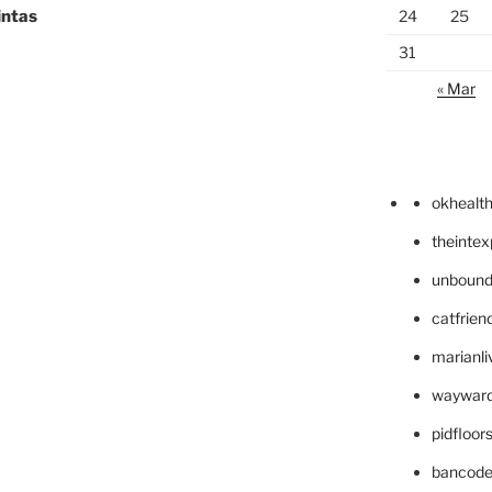
intas
24
25
31
« Mar
okhealt
theinte
unbound
catfrien
marianli
wayward
pidfloo
bancode