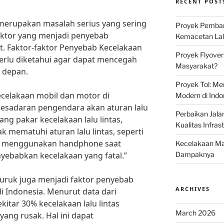
RECENT POST
merupakan masalah serius yang sering
Proyek Pemban
faktor yang menjadi penyebab
Kemacetan Lalu
ut. Faktor-faktor Penyebab Kecelakaan
Proyek Flyover
perlu diketahui agar dapat mencegah
Masyarakat?
a depan.
Proyek Tol: Me
ecelakaan mobil dan motor di
Modern di Indo
kesadaran pengendara akan aturan lalu
Perbaikan Jala
rang pakar kecelakaan lalu lintas,
Kualitas Infras
 mematuhi aturan lalu lintas, seperti
u menggunakan handphone saat
Kecelakaan Mau
nyebabkan kecelakaan yang fatal.”
Dampaknya
g buruk juga menjadi faktor penyebab
ARCHIVES
i Indonesia. Menurut data dari
itar 30% kecelakaan lalu lintas
March 2026
yang rusak. Hal ini dapat