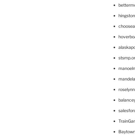
betterm
hingsto
choosea
hoverbo
alaskapo
stsmp.o
manoel
mandelae
roselyn
balance
salesfo
TrainG
Baytown