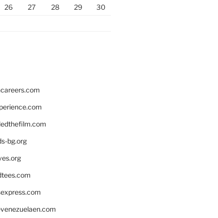
26
27
28
29
30
hcareers.com
xperience.com
edthefilm.com
ds-bg.org
ves.org
tees.com
rsexpress.com
venezuelaen.com