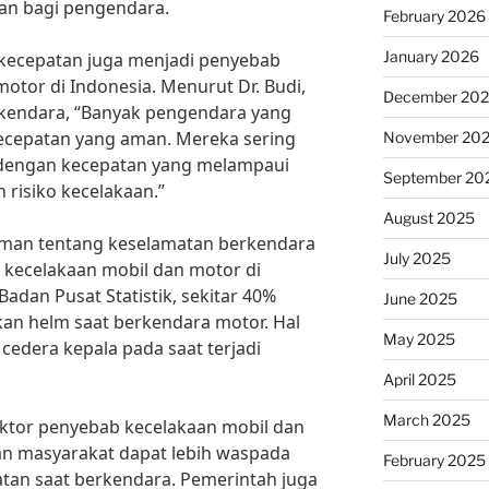
aan bagi pengendara.
February 2026
January 2026
, kecepatan juga menjadi penyebab
otor di Indonesia. Menurut Dr. Budi,
December 20
rkendara, “Banyak pengendara yang
ecepatan yang aman. Mereka sering
November 20
 dengan kecepatan yang melampaui
September 20
 risiko kecelakaan.”
August 2025
aman tentang keselamatan berkendara
July 2025
 kecelakaan mobil dan motor di
Badan Pusat Statistik, sekitar 40%
June 2025
n helm saat berkendara motor. Hal
May 2025
 cedera kepala pada saat terjadi
April 2025
March 2025
ktor penyebab kecelakaan mobil dan
an masyarakat dapat lebih waspada
February 2025
an saat berkendara. Pemerintah juga