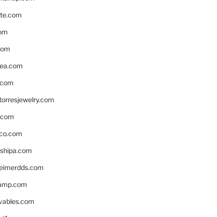
te.com
om
com
ea.com
.com
torresjewelry.com
s.com
ico.com
shipa.com
eimerdds.com
camp.com
ivables.com