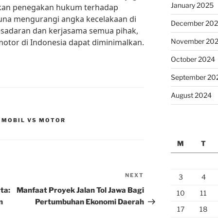
January 2025
kan penegakan hukum terhadap
 guna mengurangi angka kecelakaan di
December 20
sadaran dan kerjasama semua pihak,
otor di Indonesia dapat diminimalkan.
November 20
October 2024
September 20
August 2024
 MOBIL VS MOTOR
M
T
NEXT
Next
3
4
Post
ta:
Manfaat Proyek Jalan Tol Jawa Bagi
10
11
n
Pertumbuhan Ekonomi Daerah
17
18