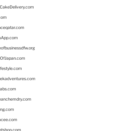
rCakeDelivery.com
.com
enceqatar.com
aApp.com
eofbusinessdfw.org
OfJapan.com
ifestyle.com
eekadventures.com
labs.com
leanchemdry.com
ing.com
acee.com
ntshop.com