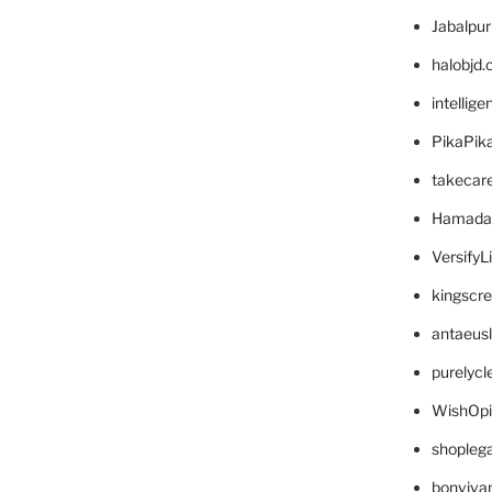
Jabalpu
halobjd
intellig
PikaPik
takecar
Hamada
VersifyL
kingscr
antaeus
purelyc
WishOp
shopleg
bonviva