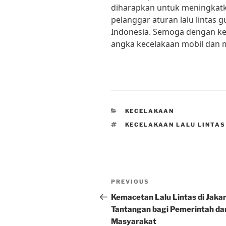
diharapkan untuk meningkat
pelanggar aturan lalu lintas
Indonesia. Semoga dengan ke
angka kecelakaan mobil dan m
CATEGORIES
KECELAKAAN
TAGS
KECELAKAAN LALU LINTAS
Post
Previous
PREVIOUS
navigation
Post
Kemacetan Lalu Lintas di Jakar
Tantangan bagi Pemerintah da
Masyarakat