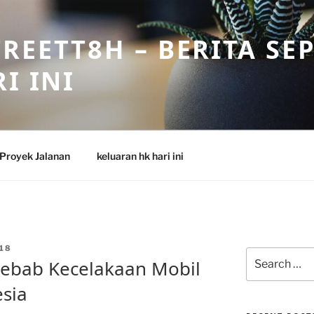
REETT8H – BERITA SE
I INI
Proyek Jalanan
keluaran hk hari ini
18
Search
yebab Kecelakaan Mobil
for:
esia