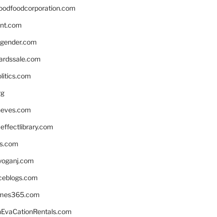
oodfoodcorporation.com
nnt.com
gender.com
ardssale.com
litics.com
rg
neves.com
ffectlibrary.com
ns.com
yoganj.com
rceblogs.com
ames365.com
EvaCationRentals.com