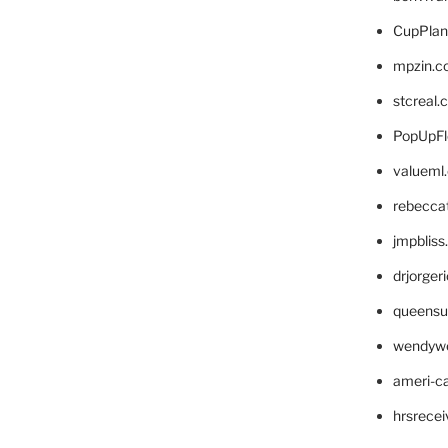
CupPlan
mpzin.c
stcreal.
PopUpFl
valueml
rebecca
jmpblis
drjorger
queensu
wendyw
ameri-
hrsrece