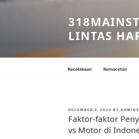
Skip
to
318MAINST
content
LINTAS HAR
Kecelakaan
Kemacetan
POSTED
DECEMBER 2, 2024
BY
ADMIN3
ON
Faktor-faktor Pen
vs Motor di Indon