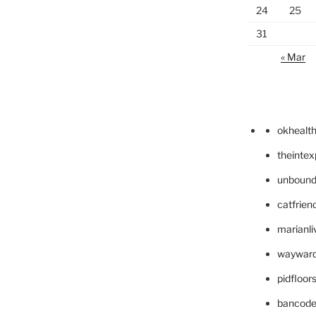
24
25
31
« Mar
okhealt
theinte
unbound
catfrien
marianli
wayward
pidfloo
bancode