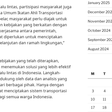
January 2025
u lintas, partisipasi masyarakat juga
December 20
a Umum Ikatan Ahli Transportasi
oelar, masyarakat perlu diajak untuk
November 20
n kebijakan yang berkaitan dengan
kerjasama antara pemerintah,
October 2024
at diperlukan untuk menciptakan
September 20
kelanjutan dan ramah lingkungan,”
August 2024
bijakan yang telah diterapkan,
menemukan solusi yang lebih efektif
u lintas di Indonesia. Langkah-
M
T
idukung oleh data dan analisis yang
 dari berbagai pihak. Hanya dengan
at menciptakan sistem transportasi
3
4
agi semua warga Indonesia.
10
11
17
18