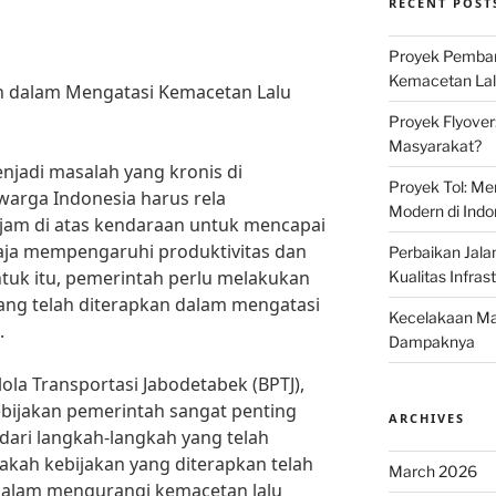
RECENT POST
Proyek Pemban
Kemacetan Lalu
ah dalam Mengatasi Kemacetan Lalu
Proyek Flyover
Masyarakat?
enjadi masalah yang kronis di
Proyek Tol: Me
 warga Indonesia harus rela
Modern di Indo
am di atas kendaraan untuk mencapai
 saja mempengaruhi produktivitas dan
Perbaikan Jala
ntuk itu, pemerintah perlu melakukan
Kualitas Infras
yang telah diterapkan dalam mengatasi
Kecelakaan Mau
.
Dampaknya
la Transportasi Jabodetabek (BPTJ),
kebijakan pemerintah sangat penting
ARCHIVES
dari langkah-langkah yang telah
apakah kebijakan yang diterapkan telah
March 2026
dalam mengurangi kemacetan lalu