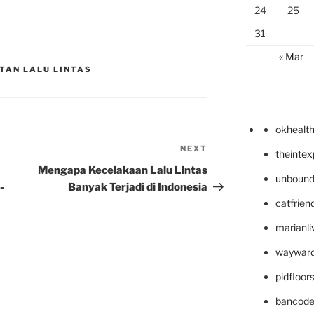
24
25
31
« Mar
TAN LALU LINTAS
okhealt
NEXT
Next
theinte
Post
Mengapa Kecelakaan Lalu Lintas
unbound
-
Banyak Terjadi di Indonesia
catfrien
marianli
wayward
pidfloo
bancode