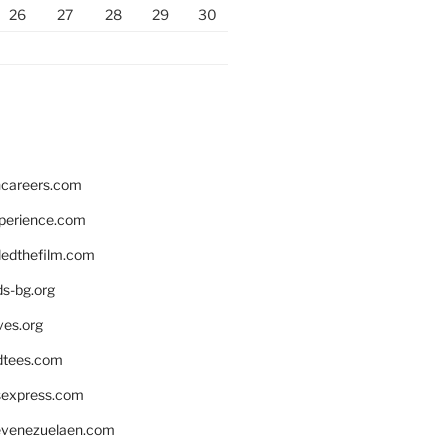
26
27
28
29
30
hcareers.com
xperience.com
edthefilm.com
ds-bg.org
ves.org
tees.com
rsexpress.com
venezuelaen.com