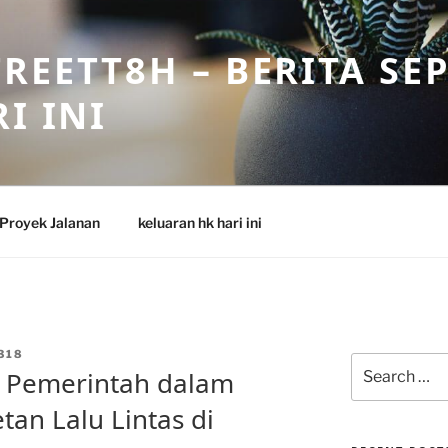
REETT8H – BERITA SE
I INI
Proyek Jalanan
keluaran hk hari ini
318
Search
n Pemerintah dalam
for:
an Lalu Lintas di