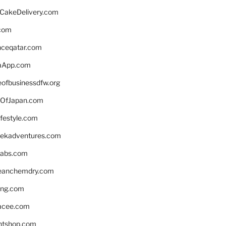
rCakeDelivery.com
.com
enceqatar.com
aApp.com
eofbusinessdfw.org
OfJapan.com
ifestyle.com
eekadventures.com
labs.com
leanchemdry.com
ing.com
acee.com
ntshop.com