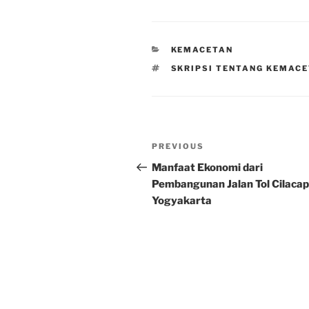
CATEGORIES
KEMACETAN
TAGS
SKRIPSI TENTANG KEMACE
Post
Previous
PREVIOUS
navigation
Post
Manfaat Ekonomi dari
Pembangunan Jalan Tol Cilacap
Yogyakarta