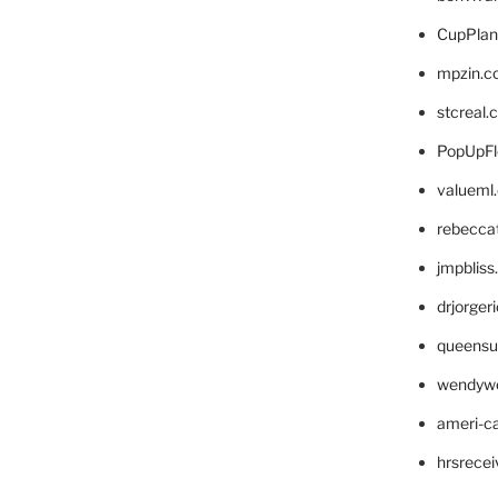
CupPlan
mpzin.c
stcreal.
PopUpFl
valueml
rebecca
jmpblis
drjorger
queensu
wendyw
ameri-
hrsrece