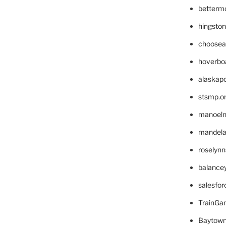
betterm
hingsto
choosea
hoverbo
alaskapo
stsmp.o
manoel
mandelae
roselyn
balance
salesfo
TrainG
Baytown