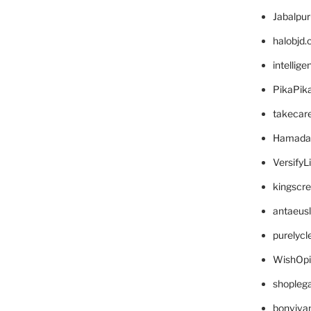
Jabalpu
halobjd
intellig
PikaPik
takecar
Hamada
VersifyL
kingscr
antaeus
purelyc
WishOp
shopleg
bonviva