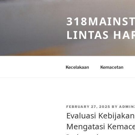
Skip
to
318MAINST
content
LINTAS HAR
Kecelakaan
Kemacetan
POSTED
FEBRUARY 27, 2025
BY
ADMIN
ON
Evaluasi Kebijaka
Mengatasi Kemacet