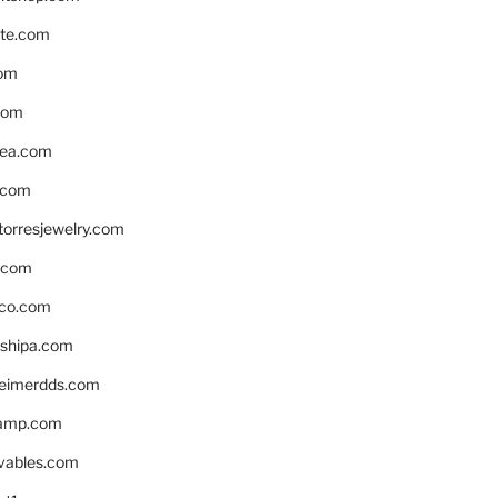
te.com
om
com
ea.com
.com
torresjewelry.com
s.com
ico.com
shipa.com
eimerdds.com
camp.com
ivables.com