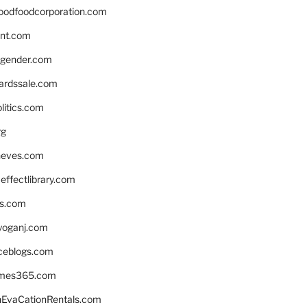
oodfoodcorporation.com
nnt.com
gender.com
ardssale.com
litics.com
rg
neves.com
ffectlibrary.com
ns.com
yoganj.com
rceblogs.com
ames365.com
EvaCationRentals.com