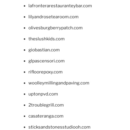
lafronterarestauranteybar.com
lilyandrosetearoom.com
olivesburgberrypatch.com
theslushkids.com
giobastian.com
glpascensori.com
rifloorepoxy.com
woolleymillingandpaving.com
uptonpvd.com
2troublegrill.com
casateranga.com
sticksandstonesstudiooh.com