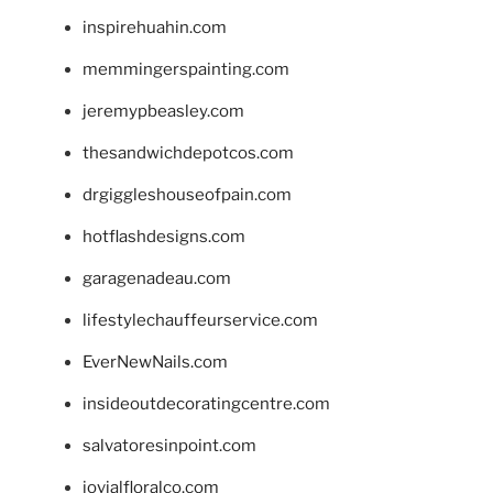
inspirehuahin.com
memmingerspainting.com
jeremypbeasley.com
thesandwichdepotcos.com
drgiggleshouseofpain.com
hotflashdesigns.com
garagenadeau.com
lifestylechauffeurservice.com
EverNewNails.com
insideoutdecoratingcentre.com
salvatoresinpoint.com
jovialfloralco.com