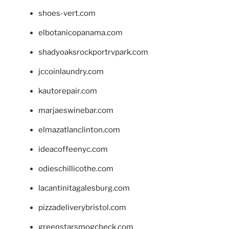
shoes-vert.com
elbotanicopanama.com
shadyoaksrockportrvpark.com
jccoinlaundry.com
kautorepair.com
marjaeswinebar.com
elmazatlanclinton.com
ideacoffeenyc.com
odieschillicothe.com
lacantinitagalesburg.com
pizzadeliverybristol.com
greenstarsmogcheck.com