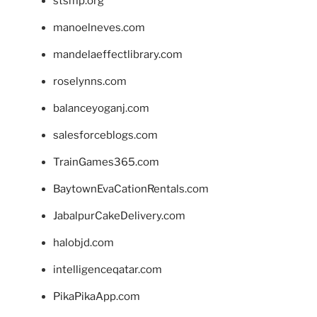
stsmp.org
manoelneves.com
mandelaeffectlibrary.com
roselynns.com
balanceyoganj.com
salesforceblogs.com
TrainGames365.com
BaytownEvaCationRentals.com
JabalpurCakeDelivery.com
halobjd.com
intelligenceqatar.com
PikaPikaApp.com