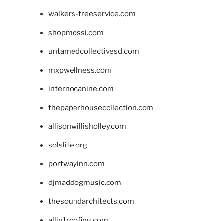
walkers-treeservice.com
shopmossi.com
untamedcollectivesd.com
mxpwellness.com
infernocanine.com
thepaperhousecollection.com
allisonwillisholley.com
solslite.org
portwayinn.com
djmaddogmusic.com
thesoundarchitects.com
allin1roofing.com