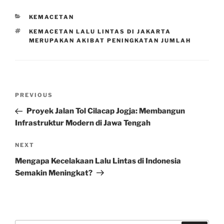
CATEGORIES
KEMACETAN
TAGS
KEMACETAN LALU LINTAS DI JAKARTA
MERUPAKAN AKIBAT PENINGKATAN JUMLAH
Post
Previous
PREVIOUS
navigation
Post
Proyek Jalan Tol Cilacap Jogja: Membangun
Infrastruktur Modern di Jawa Tengah
Next
NEXT
Post
Mengapa Kecelakaan Lalu Lintas di Indonesia
Semakin Meningkat?