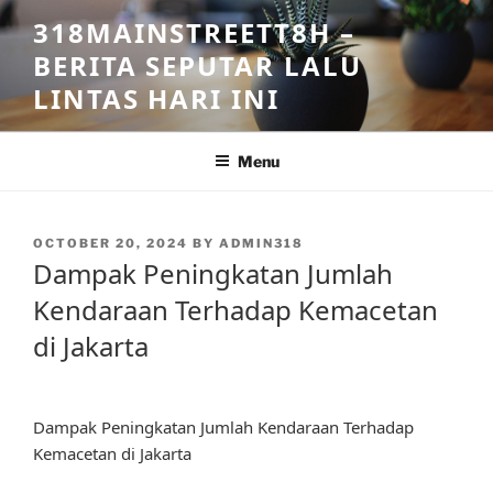
Skip
318MAINSTREETT8H –
to
BERITA SEPUTAR LALU
content
LINTAS HARI INI
Menu
POSTED
OCTOBER 20, 2024
BY
ADMIN318
ON
Dampak Peningkatan Jumlah
Kendaraan Terhadap Kemacetan
di Jakarta
Dampak Peningkatan Jumlah Kendaraan Terhadap
Kemacetan di Jakarta