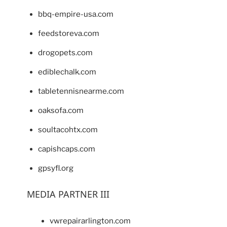
bbq-empire-usa.com
feedstoreva.com
drogopets.com
ediblechalk.com
tabletennisnearme.com
oaksofa.com
soultacohtx.com
capishcaps.com
gpsyfl.org
MEDIA PARTNER III
vwrepairarlington.com