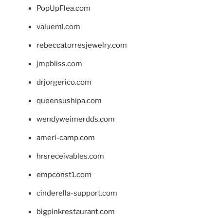
PopUpFlea.com
valueml.com
rebeccatorresjewelry.com
jmpbliss.com
drjorgerico.com
queensushipa.com
wendyweimerdds.com
ameri-camp.com
hrsreceivables.com
empconst1.com
cinderella-support.com
bigpinkrestaurant.com