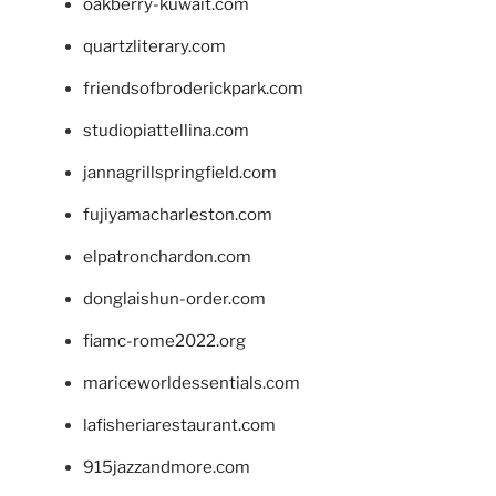
oakberry-kuwait.com
quartzliterary.com
friendsofbroderickpark.com
studiopiattellina.com
jannagrillspringfield.com
fujiyamacharleston.com
elpatronchardon.com
donglaishun-order.com
fiamc-rome2022.org
mariceworldessentials.com
lafisheriarestaurant.com
915jazzandmore.com