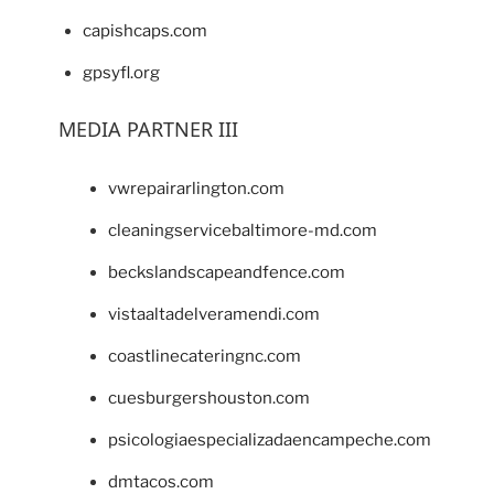
capishcaps.com
gpsyfl.org
MEDIA PARTNER III
vwrepairarlington.com
cleaningservicebaltimore-md.com
beckslandscapeandfence.com
vistaaltadelveramendi.com
coastlinecateringnc.com
cuesburgershouston.com
psicologiaespecializadaencampeche.com
dmtacos.com