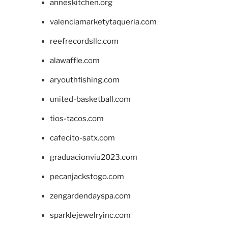
anneskitchen.org
valenciamarketytaqueria.com
reefrecordsllc.com
alawaffle.com
aryouthfishing.com
united-basketball.com
tios-tacos.com
cafecito-satx.com
graduacionviu2023.com
pecanjackstogo.com
zengardendayspa.com
sparklejewelryinc.com