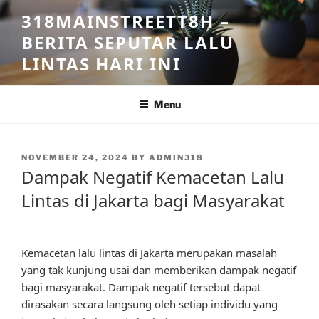
Skip
318MAINSTREETT8H –
to
BERITA SEPUTAR LALU
content
LINTAS HARI INI
Menu
POSTED
NOVEMBER 24, 2024
BY
ADMIN318
ON
Dampak Negatif Kemacetan Lalu
Lintas di Jakarta bagi Masyarakat
Kemacetan lalu lintas di Jakarta merupakan masalah
yang tak kunjung usai dan memberikan dampak negatif
bagi masyarakat. Dampak negatif tersebut dapat
dirasakan secara langsung oleh setiap individu yang