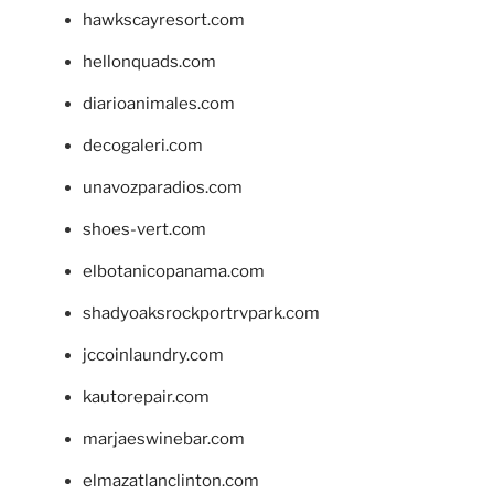
hawkscayresort.com
hellonquads.com
diarioanimales.com
decogaleri.com
unavozparadios.com
shoes-vert.com
elbotanicopanama.com
shadyoaksrockportrvpark.com
jccoinlaundry.com
kautorepair.com
marjaeswinebar.com
elmazatlanclinton.com