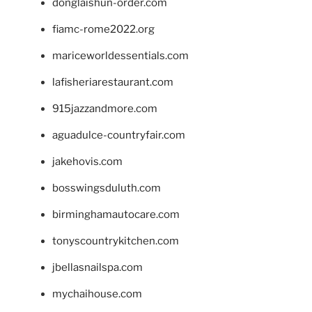
donglaishun-order.com
fiamc-rome2022.org
mariceworldessentials.com
lafisheriarestaurant.com
915jazzandmore.com
aguadulce-countryfair.com
jakehovis.com
bosswingsduluth.com
birminghamautocare.com
tonyscountrykitchen.com
jbellasnailspa.com
mychaihouse.com