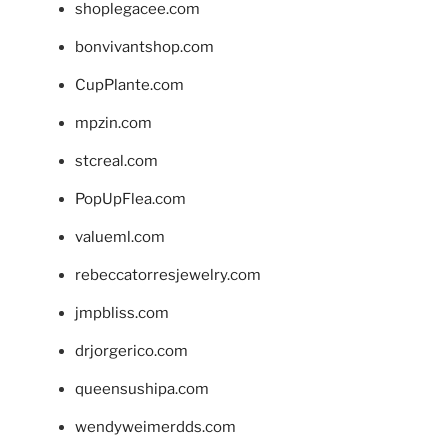
shoplegacee.com
bonvivantshop.com
CupPlante.com
mpzin.com
stcreal.com
PopUpFlea.com
valueml.com
rebeccatorresjewelry.com
jmpbliss.com
drjorgerico.com
queensushipa.com
wendyweimerdds.com