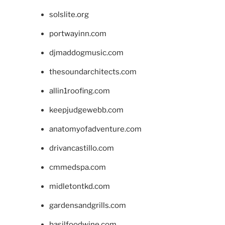
solslite.org
portwayinn.com
djmaddogmusic.com
thesoundarchitects.com
allin1roofing.com
keepjudgewebb.com
anatomyofadventure.com
drivancastillo.com
cmmedspa.com
midletontkd.com
gardensandgrills.com
basilfoodwine.com