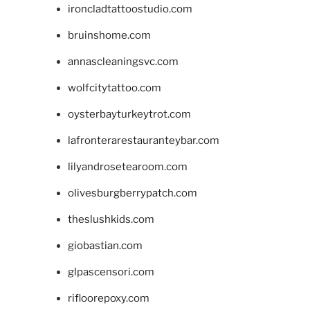
ironcladtattoostudio.com
bruinshome.com
annascleaningsvc.com
wolfcitytattoo.com
oysterbayturkeytrot.com
lafronterarestauranteybar.com
lilyandrosetearoom.com
olivesburgberrypatch.com
theslushkids.com
giobastian.com
glpascensori.com
rifloorepoxy.com