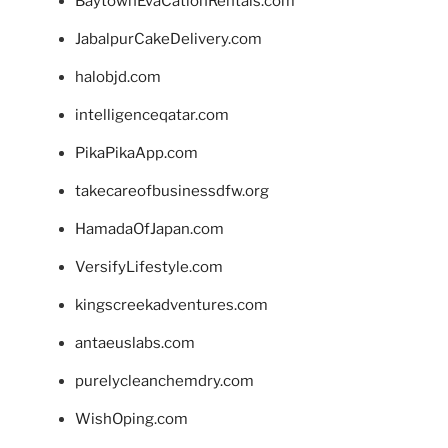
BaytownEvaCationRentals.com
JabalpurCakeDelivery.com
halobjd.com
intelligenceqatar.com
PikaPikaApp.com
takecareofbusinessdfw.org
HamadaOfJapan.com
VersifyLifestyle.com
kingscreekadventures.com
antaeuslabs.com
purelycleanchemdry.com
WishOping.com