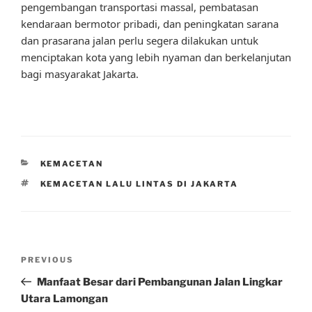
pengembangan transportasi massal, pembatasan
kendaraan bermotor pribadi, dan peningkatan sarana
dan prasarana jalan perlu segera dilakukan untuk
menciptakan kota yang lebih nyaman dan berkelanjutan
bagi masyarakat Jakarta.
CATEGORIES
KEMACETAN
TAGS
KEMACETAN LALU LINTAS DI JAKARTA
Post
Previous
PREVIOUS
navigation
Post
Manfaat Besar dari Pembangunan Jalan Lingkar
Utara Lamongan