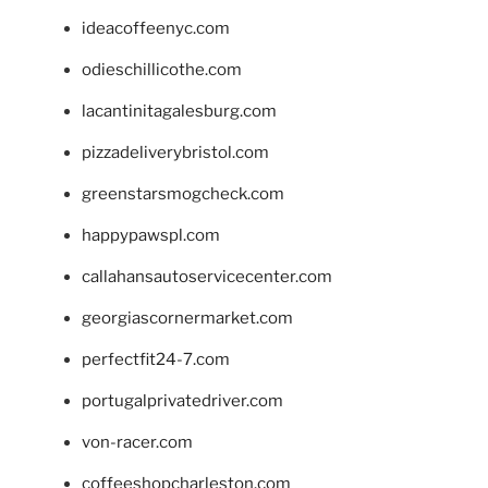
ideacoffeenyc.com
odieschillicothe.com
lacantinitagalesburg.com
pizzadeliverybristol.com
greenstarsmogcheck.com
happypawspl.com
callahansautoservicecenter.com
georgiascornermarket.com
perfectfit24-7.com
portugalprivatedriver.com
von-racer.com
coffeeshopcharleston.com