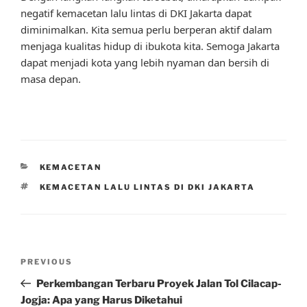
negatif kemacetan lalu lintas di DKI Jakarta dapat
diminimalkan. Kita semua perlu berperan aktif dalam
menjaga kualitas hidup di ibukota kita. Semoga Jakarta
dapat menjadi kota yang lebih nyaman dan bersih di
masa depan.
CATEGORIES
KEMACETAN
TAGS
KEMACETAN LALU LINTAS DI DKI JAKARTA
Post
Previous
PREVIOUS
navigation
Post
Perkembangan Terbaru Proyek Jalan Tol Cilacap-
Jogja: Apa yang Harus Diketahui