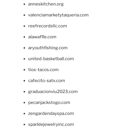
anneskitchen.org
valenciamarketytaqueria.com
reefrecordsllc.com
alawaffle.com
aryouthfishing.com
united-basketball.com
tios-tacos.com
cafecito-satx.com
graduacionviu2023.com
pecanjackstogo.com
zengardendayspa.com
sparklejewelryinc.com