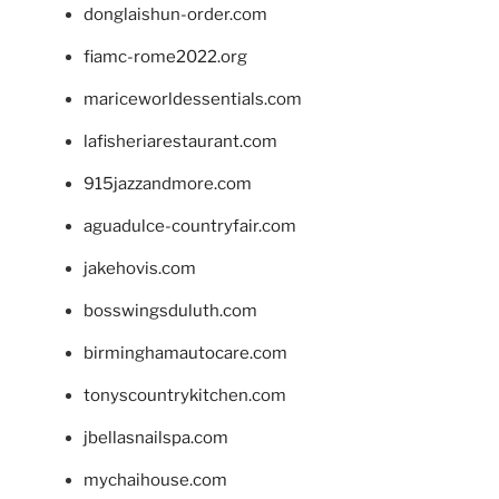
donglaishun-order.com
fiamc-rome2022.org
mariceworldessentials.com
lafisheriarestaurant.com
915jazzandmore.com
aguadulce-countryfair.com
jakehovis.com
bosswingsduluth.com
birminghamautocare.com
tonyscountrykitchen.com
jbellasnailspa.com
mychaihouse.com