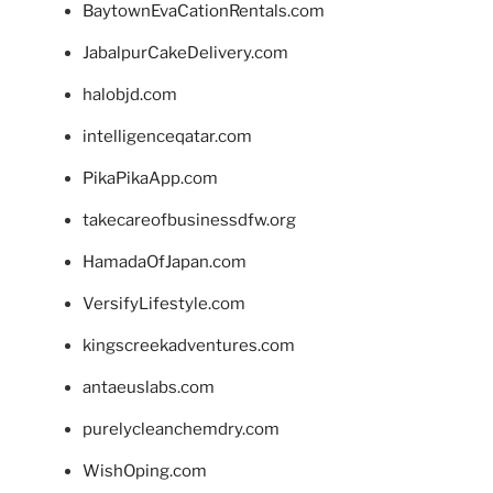
BaytownEvaCationRentals.com
JabalpurCakeDelivery.com
halobjd.com
intelligenceqatar.com
PikaPikaApp.com
takecareofbusinessdfw.org
HamadaOfJapan.com
VersifyLifestyle.com
kingscreekadventures.com
antaeuslabs.com
purelycleanchemdry.com
WishOping.com