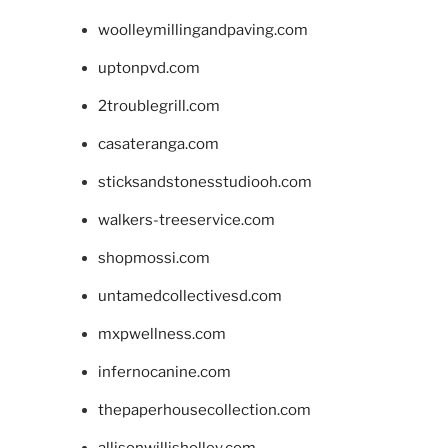
woolleymillingandpaving.com
uptonpvd.com
2troublegrill.com
casateranga.com
sticksandstonesstudiooh.com
walkers-treeservice.com
shopmossi.com
untamedcollectivesd.com
mxpwellness.com
infernocanine.com
thepaperhousecollection.com
allisonwillisholley.com