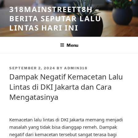
Skip
318MAINSTREETT8H –
to
BERITA SEPUTAR LALU
content
LINTAS HARI INI
Menu
POSTED
SEPTEMBER 2, 2024
BY
ADMIN318
ON
Dampak Negatif Kemacetan Lalu
Lintas di DKI Jakarta dan Cara
Mengatasinya
Kemacetan lalu lintas di DKI Jakarta memang menjadi
masalah yang tidak bisa dianggap remeh. Dampak
negatif dari kemacetan tersebut sangat terasa bagi