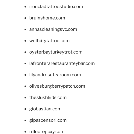
ironcladtattoostudio.com
bruinshome.com
annascleaningsvc.com
wolfcitytattoo.com
oysterbayturkeytrot.com
lafronterarestauranteybar.com
lilyandrosetearoom.com
olivesburgberrypatch.com
theslushkids.com
giobastian.com
glpascensori.com
rifloorepoxy.com