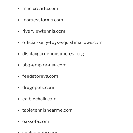
musicrearte.com
morseysfarms.com
riverviewtennis.com
official-kelly-toys-squishmallows.com
displaygardenonsuncrest.org
bbq-empire-usa.com
feedstoreva.com
drogopets.com
ediblechalk.com
tabletennisnearme.com
oaksofa.com
soultacohtx.com