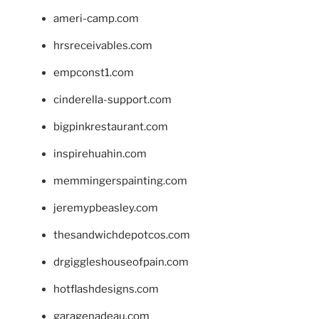
ameri-camp.com
hrsreceivables.com
empconst1.com
cinderella-support.com
bigpinkrestaurant.com
inspirehuahin.com
memmingerspainting.com
jeremypbeasley.com
thesandwichdepotcos.com
drgiggleshouseofpain.com
hotflashdesigns.com
garagenadeau.com