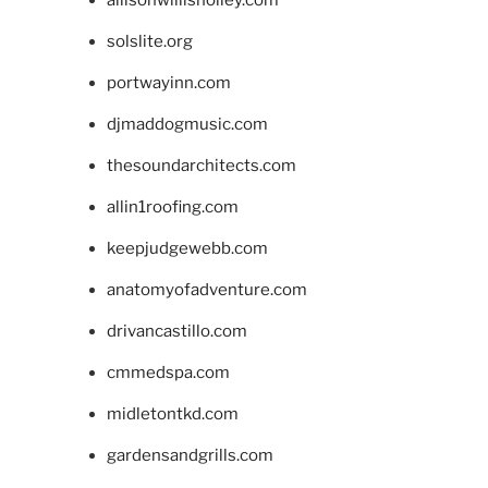
solslite.org
portwayinn.com
djmaddogmusic.com
thesoundarchitects.com
allin1roofing.com
keepjudgewebb.com
anatomyofadventure.com
drivancastillo.com
cmmedspa.com
midletontkd.com
gardensandgrills.com