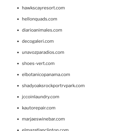
hawkscayresort.com
hellonquads.com
diarioanimales.com
decogaleri.com
unavozparadios.com
shoes-vert.com
elbotanicopanama.com
shadyoaksrockportrvpark.com
jccoinlaundry.com
kautorepair.com
marjaeswinebar.com
elmazatlanclinton.com