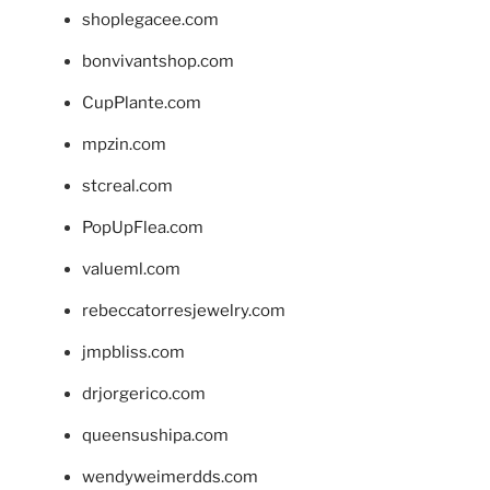
shoplegacee.com
bonvivantshop.com
CupPlante.com
mpzin.com
stcreal.com
PopUpFlea.com
valueml.com
rebeccatorresjewelry.com
jmpbliss.com
drjorgerico.com
queensushipa.com
wendyweimerdds.com