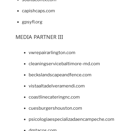
capishcaps.com
gpsyfl.org
MEDIA PARTNER III
vwrepairarlington.com
cleaningservicebaltimore-md.com
beckslandscapeandfence.com
vistaaltadelveramendi.com
coastlinecateringnc.com
cuesburgershouston.com
psicologiaespecializadaencampeche.com
dmtacos.com