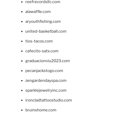
reefrecordsllc.com
alawaffle.com
aryouthfishing.com
united-basketball.com
tios-tacos.com
cafecito-satx.com
graduacionviu2023.com
pecanjackstogo.com
zengardendayspa.com
sparklejewelryinc.com
ironcladtattoostudio.com
bruinshome.com