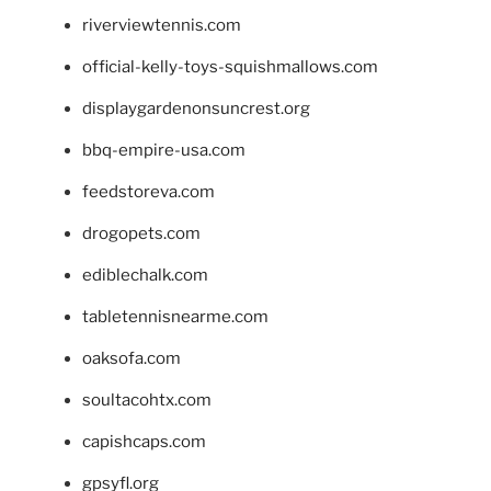
riverviewtennis.com
official-kelly-toys-squishmallows.com
displaygardenonsuncrest.org
bbq-empire-usa.com
feedstoreva.com
drogopets.com
ediblechalk.com
tabletennisnearme.com
oaksofa.com
soultacohtx.com
capishcaps.com
gpsyfl.org