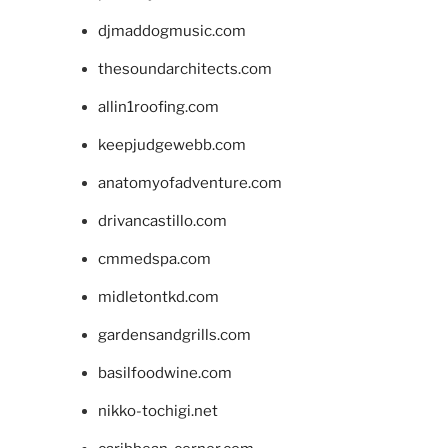
djmaddogmusic.com
thesoundarchitects.com
allin1roofing.com
keepjudgewebb.com
anatomyofadventure.com
drivancastillo.com
cmmedspa.com
midletontkd.com
gardensandgrills.com
basilfoodwine.com
nikko-tochigi.net