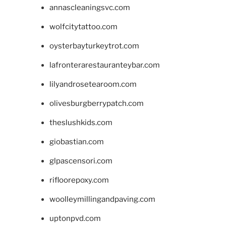
annascleaningsvc.com
wolfcitytattoo.com
oysterbayturkeytrot.com
lafronterarestauranteybar.com
lilyandrosetearoom.com
olivesburgberrypatch.com
theslushkids.com
giobastian.com
glpascensori.com
rifloorepoxy.com
woolleymillingandpaving.com
uptonpvd.com