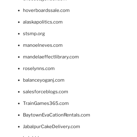
hoverboardssale.com
alaskapolitics.com
stsmp.org
manoelneves.com
mandelaeffectlibrary.com
roselynns.com
balanceyoganj.com
salesforceblogs.com
TrainGames365.com
BaytownEvaCationRentals.com
JabalpurCakeDelivery.com