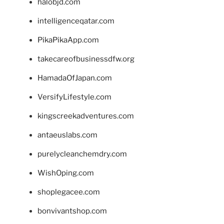
halobjd.com
intelligenceqatar.com
PikaPikaApp.com
takecareofbusinessdfw.org
HamadaOfJapan.com
VersifyLifestyle.com
kingscreekadventures.com
antaeuslabs.com
purelycleanchemdry.com
WishOping.com
shoplegacee.com
bonvivantshop.com