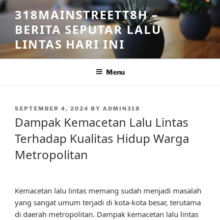
Skip
318MAINSTREETT8H –
to
BERITA SEPUTAR LALU
content
LINTAS HARI INI
Menu
POSTED
SEPTEMBER 4, 2024
BY
ADMIN318
ON
Dampak Kemacetan Lalu Lintas
Terhadap Kualitas Hidup Warga
Metropolitan
Kemacetan lalu lintas memang sudah menjadi masalah
yang sangat umum terjadi di kota-kota besar, terutama
di daerah metropolitan. Dampak kemacetan lalu lintas