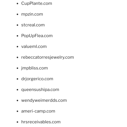
CupPlante.com
mpzin.com
stcreal.com
PopUpFlea.com
valueml.com
rebeccatorresjewelry.com
jmpbliss.com
drjorgerico.com
queensushipa.com
wendyweimerdds.com
ameri-camp.com
hrsreceivables.com