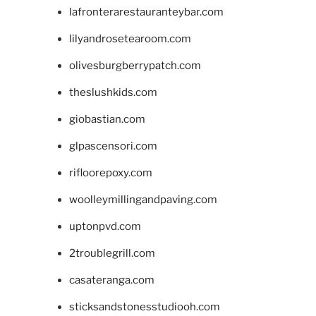
lafronterarestauranteybar.com
lilyandrosetearoom.com
olivesburgberrypatch.com
theslushkids.com
giobastian.com
glpascensori.com
rifloorepoxy.com
woolleymillingandpaving.com
uptonpvd.com
2troublegrill.com
casateranga.com
sticksandstonesstudiooh.com