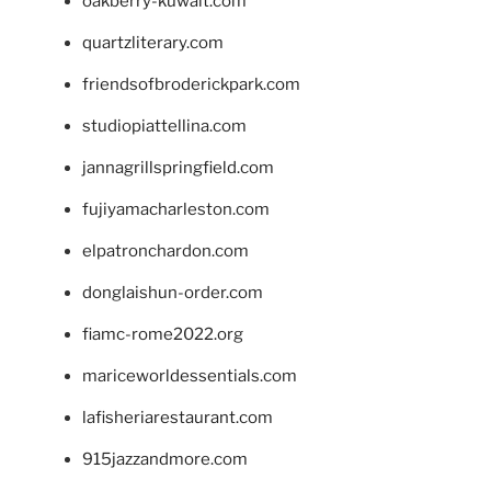
oakberry-kuwait.com
quartzliterary.com
friendsofbroderickpark.com
studiopiattellina.com
jannagrillspringfield.com
fujiyamacharleston.com
elpatronchardon.com
donglaishun-order.com
fiamc-rome2022.org
mariceworldessentials.com
lafisheriarestaurant.com
915jazzandmore.com