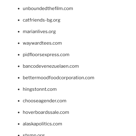
unboundedthefilm.com
catfriends-bg.org
marianlives.org
waywardtees.com
pidfloorsexpress.com
bancodevenezuelaen.com
bettermoodfoodcorporation.com
hingstonnt.com
chooseagender.com
hoverboardssale.com
alaskapolitics.com
stsmp.org