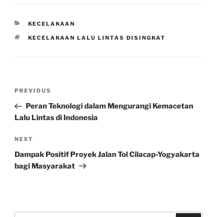
CATEGORIES
KECELAKAAN
TAGS
KECELAKAAN LALU LINTAS DISINGKAT
Post
Previous
PREVIOUS
navigation
Post
Peran Teknologi dalam Mengurangi Kemacetan
Lalu Lintas di Indonesia
Next
NEXT
Post
Dampak Positif Proyek Jalan Tol Cilacap-Yogyakarta
bagi Masyarakat