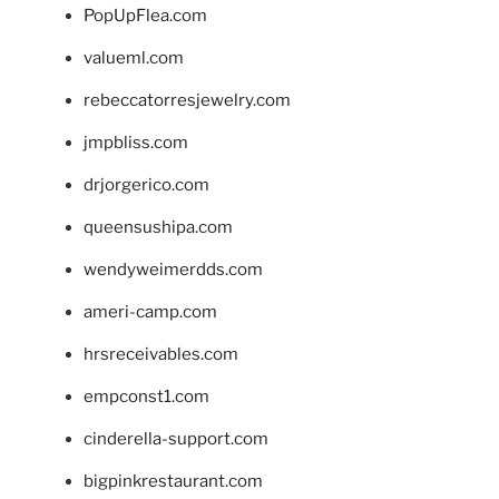
PopUpFlea.com
valueml.com
rebeccatorresjewelry.com
jmpbliss.com
drjorgerico.com
queensushipa.com
wendyweimerdds.com
ameri-camp.com
hrsreceivables.com
empconst1.com
cinderella-support.com
bigpinkrestaurant.com