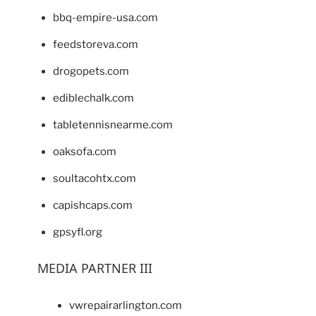
bbq-empire-usa.com
feedstoreva.com
drogopets.com
ediblechalk.com
tabletennisnearme.com
oaksofa.com
soultacohtx.com
capishcaps.com
gpsyfl.org
MEDIA PARTNER III
vwrepairarlington.com