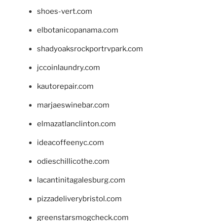
shoes-vert.com
elbotanicopanama.com
shadyoaksrockportrvpark.com
jccoinlaundry.com
kautorepair.com
marjaeswinebar.com
elmazatlanclinton.com
ideacoffeenyc.com
odieschillicothe.com
lacantinitagalesburg.com
pizzadeliverybristol.com
greenstarsmogcheck.com