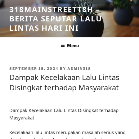
Skip
318MAINSTREETT8H –
to
BERITA SEPUTAR LALU
content
LINTAS HARI INI
Menu
POSTED
SEPTEMBER 18, 2024
BY
ADMIN318
ON
Dampak Kecelakaan Lalu Lintas
Disingkat terhadap Masyarakat
Dampak Kecelakaan Lalu Lintas Disingkat terhadap
Masyarakat
Kecelakaan lalu lintas merupakan masalah serius yang