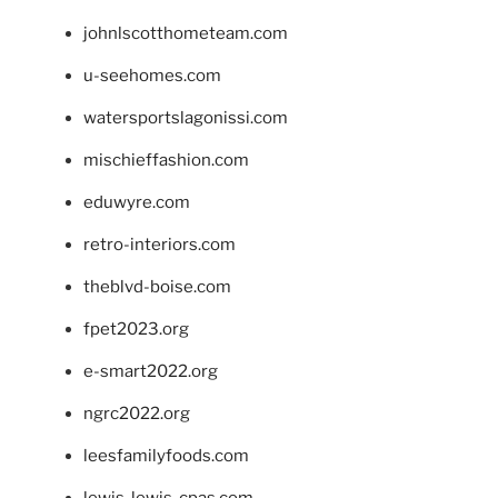
johnlscotthometeam.com
u-seehomes.com
watersportslagonissi.com
mischieffashion.com
eduwyre.com
retro-interiors.com
theblvd-boise.com
fpet2023.org
e-smart2022.org
ngrc2022.org
leesfamilyfoods.com
lewis-lewis-cpas.com