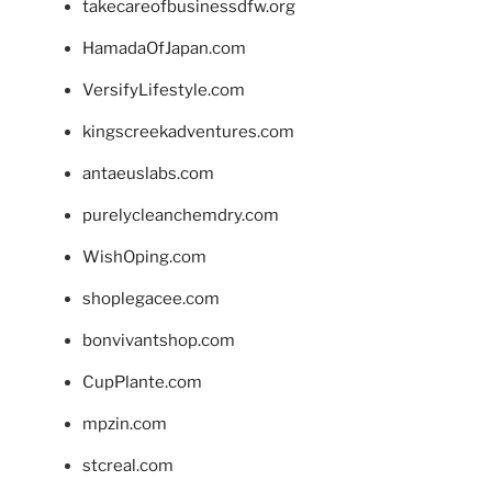
takecareofbusinessdfw.org
HamadaOfJapan.com
VersifyLifestyle.com
kingscreekadventures.com
antaeuslabs.com
purelycleanchemdry.com
WishOping.com
shoplegacee.com
bonvivantshop.com
CupPlante.com
mpzin.com
stcreal.com