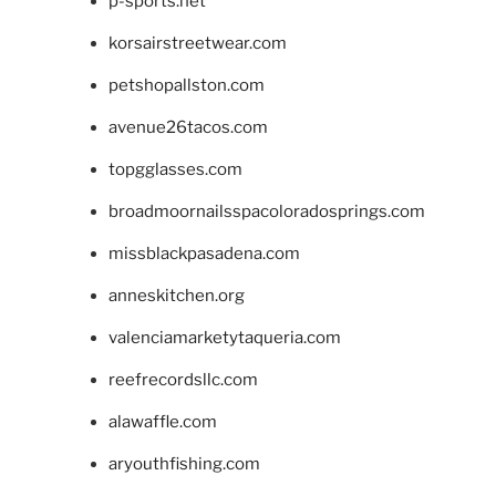
p-sports.net
korsairstreetwear.com
petshopallston.com
avenue26tacos.com
topgglasses.com
broadmoornailsspacoloradosprings.com
missblackpasadena.com
anneskitchen.org
valenciamarketytaqueria.com
reefrecordsllc.com
alawaffle.com
aryouthfishing.com