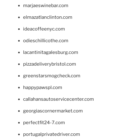
marjaeswinebar.com
elmazatlanclinton.com
ideacoffeenyc.com
odieschillicothe.com
lacantinitagalesburg.com
pizzadeliverybristol.com
greenstarsmogcheck.com
happypawspl.com
callahansautoservicecenter.com
georgiascornermarket.com
perfectfit24-7.com
portugalprivatedriver.com