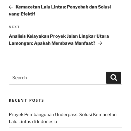
navigation
Post
Kemacetan Lalu Lintas: Penyebab dan Solusi
yang Efektif
Next
NEXT
Post
Analisis Kelayakan Proyek Jalan Lingkar Utara
Lamongan: Apakah Membawa Manfaat?
Search
Search
for:
RECENT POSTS
Proyek Pembangunan Underpass: Solusi Kemacetan
Lalu Lintas di Indonesia