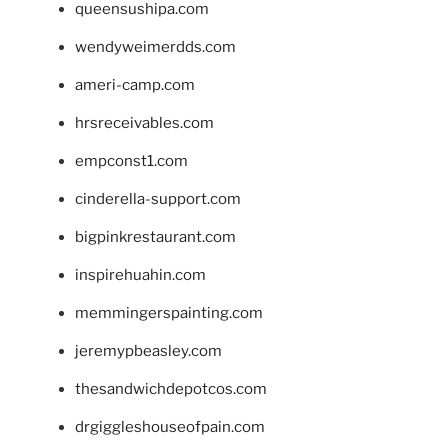
queensushipa.com
wendyweimerdds.com
ameri-camp.com
hrsreceivables.com
empconst1.com
cinderella-support.com
bigpinkrestaurant.com
inspirehuahin.com
memmingerspainting.com
jeremypbeasley.com
thesandwichdepotcos.com
drgiggleshouseofpain.com