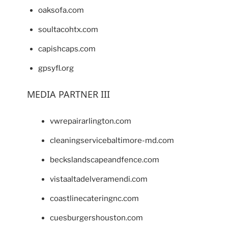
oaksofa.com
soultacohtx.com
capishcaps.com
gpsyfl.org
MEDIA PARTNER III
vwrepairarlington.com
cleaningservicebaltimore-md.com
beckslandscapeandfence.com
vistaaltadelveramendi.com
coastlinecateringnc.com
cuesburgershouston.com