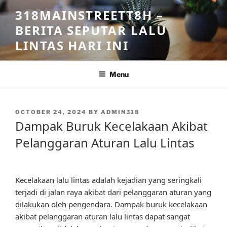
Skip
318MAINSTREETT8H –
to
BERITA SEPUTAR LALU
content
LINTAS HARI INI
Menu
POSTED
OCTOBER 24, 2024
BY
ADMIN318
ON
Dampak Buruk Kecelakaan Akibat
Pelanggaran Aturan Lalu Lintas
Kecelakaan lalu lintas adalah kejadian yang seringkali
terjadi di jalan raya akibat dari pelanggaran aturan yang
dilakukan oleh pengendara. Dampak buruk kecelakaan
akibat pelanggaran aturan lalu lintas dapat sangat