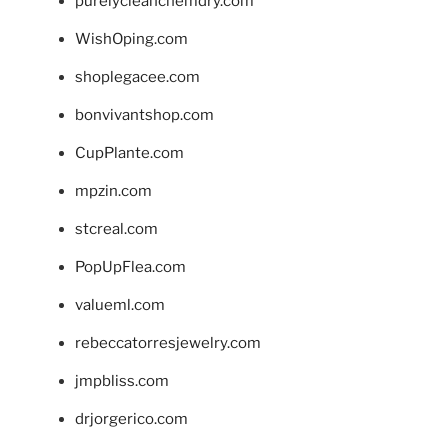
purelycleanchemdry.com
WishOping.com
shoplegacee.com
bonvivantshop.com
CupPlante.com
mpzin.com
stcreal.com
PopUpFlea.com
valueml.com
rebeccatorresjewelry.com
jmpbliss.com
drjorgerico.com