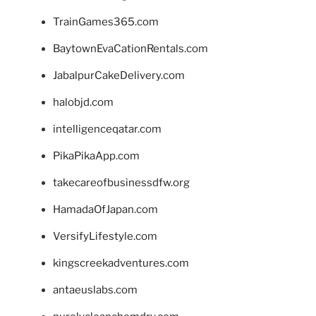
TrainGames365.com
BaytownEvaCationRentals.com
JabalpurCakeDelivery.com
halobjd.com
intelligenceqatar.com
PikaPikaApp.com
takecareofbusinessdfw.org
HamadaOfJapan.com
VersifyLifestyle.com
kingscreekadventures.com
antaeuslabs.com