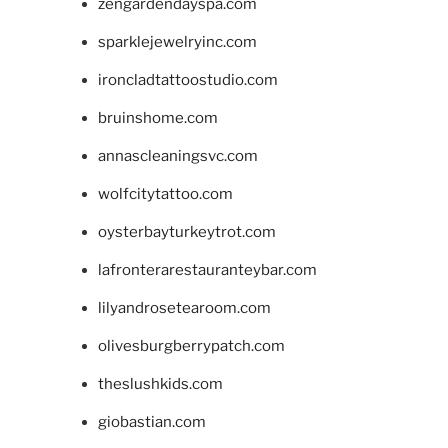
zengardendayspa.com
sparklejewelryinc.com
ironcladtattoostudio.com
bruinshome.com
annascleaningsvc.com
wolfcitytattoo.com
oysterbayturkeytrot.com
lafronterarestauranteybar.com
lilyandrosetearoom.com
olivesburgberrypatch.com
theslushkids.com
giobastian.com