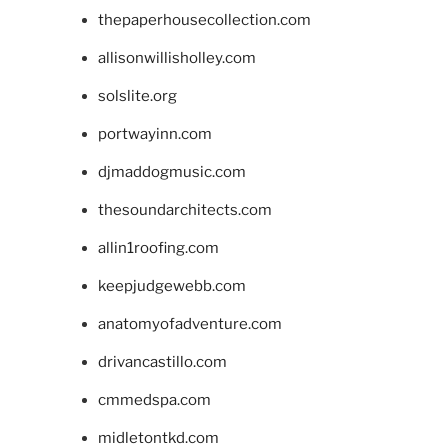
thepaperhousecollection.com
allisonwillisholley.com
solslite.org
portwayinn.com
djmaddogmusic.com
thesoundarchitects.com
allin1roofing.com
keepjudgewebb.com
anatomyofadventure.com
drivancastillo.com
cmmedspa.com
midletontkd.com