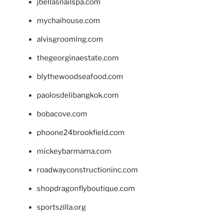
jbellasnailspa.com
mychaihouse.com
alvisgrooming.com
thegeorginaestate.com
blythewoodseafood.com
paolosdelibangkok.com
bobacove.com
phoone24brookfield.com
mickeybarmama.com
roadwayconstructioninc.com
shopdragonflyboutique.com
sportszilla.org