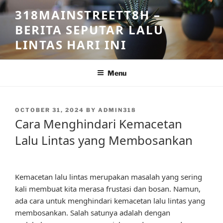
Skip
318MAINSTREETT8H –
to
BERITA SEPUTAR LALU
content
LINTAS HARI INI
Menu
POSTED
OCTOBER 31, 2024
BY
ADMIN318
ON
Cara Menghindari Kemacetan
Lalu Lintas yang Membosankan
Kemacetan lalu lintas merupakan masalah yang sering
kali membuat kita merasa frustasi dan bosan. Namun,
ada cara untuk menghindari kemacetan lalu lintas yang
membosankan. Salah satunya adalah dengan