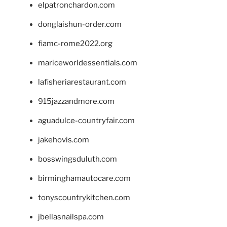
elpatronchardon.com
donglaishun-order.com
fiamc-rome2022.org
mariceworldessentials.com
lafisheriarestaurant.com
915jazzandmore.com
aguadulce-countryfair.com
jakehovis.com
bosswingsduluth.com
birminghamautocare.com
tonyscountrykitchen.com
jbellasnailspa.com