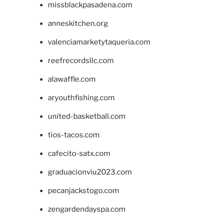
missblackpasadena.com
anneskitchen.org
valenciamarketytaqueria.com
reefrecordsllc.com
alawaffle.com
aryouthfishing.com
united-basketball.com
tios-tacos.com
cafecito-satx.com
graduacionviu2023.com
pecanjackstogo.com
zengardendayspa.com