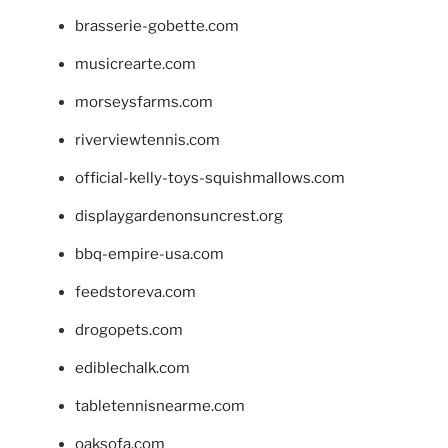
brasserie-gobette.com
musicrearte.com
morseysfarms.com
riverviewtennis.com
official-kelly-toys-squishmallows.com
displaygardenonsuncrest.org
bbq-empire-usa.com
feedstoreva.com
drogopets.com
ediblechalk.com
tabletennisnearme.com
oaksofa.com