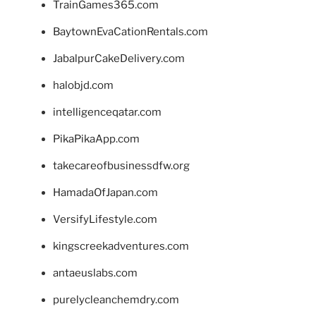
TrainGames365.com
BaytownEvaCationRentals.com
JabalpurCakeDelivery.com
halobjd.com
intelligenceqatar.com
PikaPikaApp.com
takecareofbusinessdfw.org
HamadaOfJapan.com
VersifyLifestyle.com
kingscreekadventures.com
antaeuslabs.com
purelycleanchemdry.com