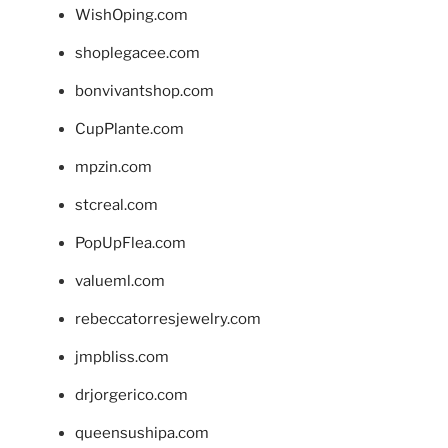
WishOping.com
shoplegacee.com
bonvivantshop.com
CupPlante.com
mpzin.com
stcreal.com
PopUpFlea.com
valueml.com
rebeccatorresjewelry.com
jmpbliss.com
drjorgerico.com
queensushipa.com