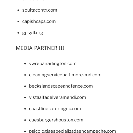
soultacohtx.com
capishcaps.com
gpsyfl.org
MEDIA PARTNER III
vwrepairarlington.com
cleaningservicebaltimore-md.com
beckslandscapeandfence.com
vistaaltadelveramendi.com
coastlinecateringnc.com
cuesburgershouston.com
psicologiaespecializadaencampeche.com