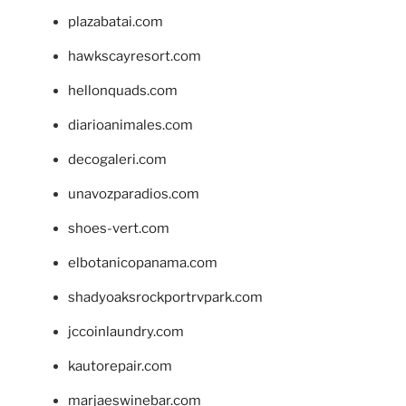
plazabatai.com
hawkscayresort.com
hellonquads.com
diarioanimales.com
decogaleri.com
unavozparadios.com
shoes-vert.com
elbotanicopanama.com
shadyoaksrockportrvpark.com
jccoinlaundry.com
kautorepair.com
marjaeswinebar.com