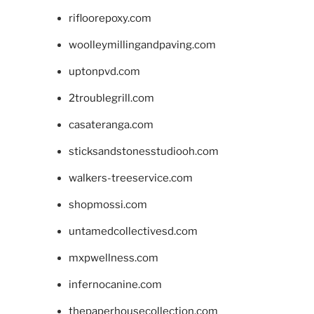
rifloorepoxy.com
woolleymillingandpaving.com
uptonpvd.com
2troublegrill.com
casateranga.com
sticksandstonesstudiooh.com
walkers-treeservice.com
shopmossi.com
untamedcollectivesd.com
mxpwellness.com
infernocanine.com
thepaperhousecollection.com