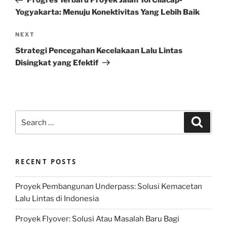
Progres Terbaru Proyek Jalan Tol Cilacap-
Yogyakarta: Menuju Konektivitas Yang Lebih Baik
Next
NEXT
Post
Strategi Pencegahan Kecelakaan Lalu Lintas
Disingkat yang Efektif
Search
Search
for:
RECENT POSTS
Proyek Pembangunan Underpass: Solusi Kemacetan
Lalu Lintas di Indonesia
Proyek Flyover: Solusi Atau Masalah Baru Bagi