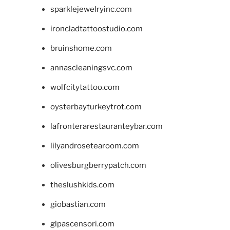
sparklejewelryinc.com
ironcladtattoostudio.com
bruinshome.com
annascleaningsvc.com
wolfcitytattoo.com
oysterbayturkeytrot.com
lafronterarestauranteybar.com
lilyandrosetearoom.com
olivesburgberrypatch.com
theslushkids.com
giobastian.com
glpascensori.com