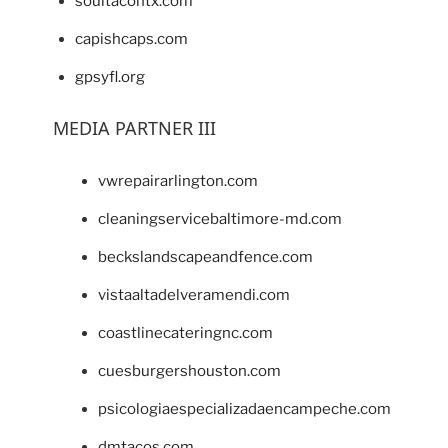
soultacohtx.com
capishcaps.com
gpsyfl.org
MEDIA PARTNER III
vwrepairarlington.com
cleaningservicebaltimore-md.com
beckslandscapeandfence.com
vistaaltadelveramendi.com
coastlinecateringnc.com
cuesburgershouston.com
psicologiaespecializadaencampeche.com
dmtacos.com