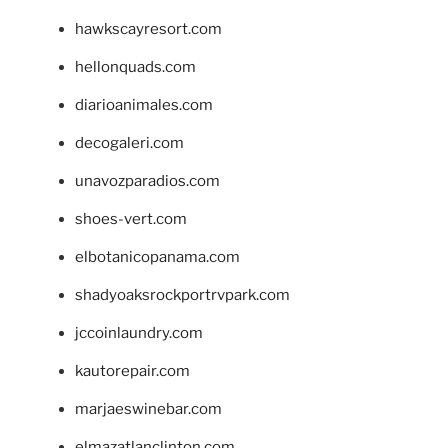
hawkscayresort.com
hellonquads.com
diarioanimales.com
decogaleri.com
unavozparadios.com
shoes-vert.com
elbotanicopanama.com
shadyoaksrockportrvpark.com
jccoinlaundry.com
kautorepair.com
marjaeswinebar.com
elmazatlanclinton.com