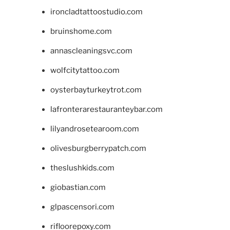
ironcladtattoostudio.com
bruinshome.com
annascleaningsvc.com
wolfcitytattoo.com
oysterbayturkeytrot.com
lafronterarestauranteybar.com
lilyandrosetearoom.com
olivesburgberrypatch.com
theslushkids.com
giobastian.com
glpascensori.com
rifloorepoxy.com