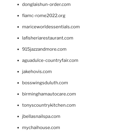
donglaishun-order.com
fiamc-rome2022.org
mariceworldessentials.com
lafisheriarestaurant.com
915jazzandmore.com
aguadulce-countryfair.com
jakehovis.com
bosswingsduluth.com
birminghamautocare.com
tonyscountrykitchen.com
jbellasnailspa.com
mychaihouse.com