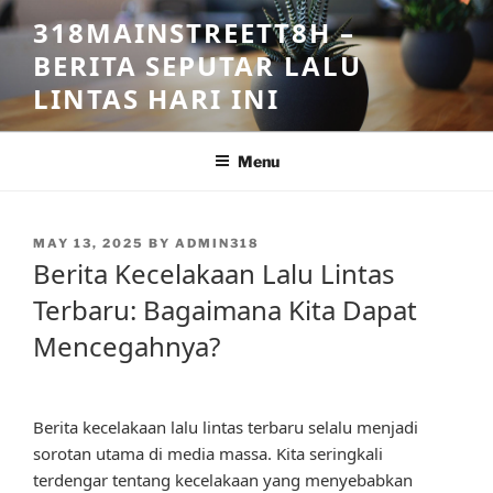
Skip
318MAINSTREETT8H –
to
BERITA SEPUTAR LALU
content
LINTAS HARI INI
Menu
POSTED
MAY 13, 2025
BY
ADMIN318
ON
Berita Kecelakaan Lalu Lintas
Terbaru: Bagaimana Kita Dapat
Mencegahnya?
Berita kecelakaan lalu lintas terbaru selalu menjadi
sorotan utama di media massa. Kita seringkali
terdengar tentang kecelakaan yang menyebabkan