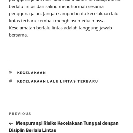
berlalu lintas dan saling menghormati sesama
pengguna jalan. Jangan sampai berita kecelakaan lalu
lintas terbaru kembali menghiasi media massa.
Keselamatan berlalu lintas adalah tanggung jawab
bersama.
CATEGORIES
KECELAKAAN
TAGS
KECELAKAAN LALU LINTAS TERBARU
Post
Previous
PREVIOUS
navigation
Post
Mengurangi Risiko Kecelakaan Tunggal dengan
Disiplin Berlalu Lintas