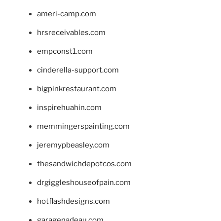
ameri-camp.com
hrsreceivables.com
empconst1.com
cinderella-support.com
bigpinkrestaurant.com
inspirehuahin.com
memmingerspainting.com
jeremypbeasley.com
thesandwichdepotcos.com
drgiggleshouseofpain.com
hotflashdesigns.com
garagenadeau.com