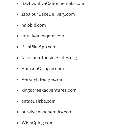
BaytownEvaCationRentals.com
JabalpurCakeDelivery.com
halobjd.com
intelligenceqatar.com
PikaPikaApp.com
takecareofbusinessdfw.org
HamadaOfJapan.com
VersifyLifestyle.com
kingscreekadventures.com
antaeuslabs.com
purelycleanchemdry.com
WishOping.com