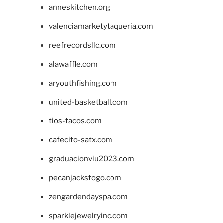
anneskitchen.org
valenciamarketytaqueria.com
reefrecordsllc.com
alawaffle.com
aryouthfishing.com
united-basketball.com
tios-tacos.com
cafecito-satx.com
graduacionviu2023.com
pecanjackstogo.com
zengardendayspa.com
sparklejewelryinc.com