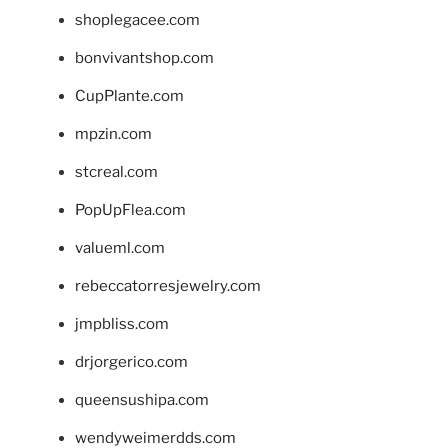
shoplegacee.com
bonvivantshop.com
CupPlante.com
mpzin.com
stcreal.com
PopUpFlea.com
valueml.com
rebeccatorresjewelry.com
jmpbliss.com
drjorgerico.com
queensushipa.com
wendyweimerdds.com