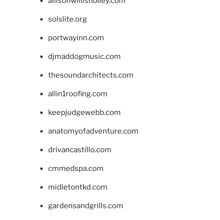
allisonwillisholley.com
solslite.org
portwayinn.com
djmaddogmusic.com
thesoundarchitects.com
allin1roofing.com
keepjudgewebb.com
anatomyofadventure.com
drivancastillo.com
cmmedspa.com
midletontkd.com
gardensandgrills.com