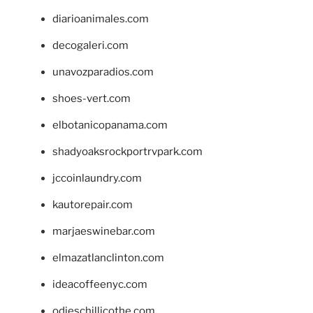
diarioanimales.com
decogaleri.com
unavozparadios.com
shoes-vert.com
elbotanicopanama.com
shadyoaksrockportrvpark.com
jccoinlaundry.com
kautorepair.com
marjaeswinebar.com
elmazatlanclinton.com
ideacoffeenyc.com
odieschillicothe.com