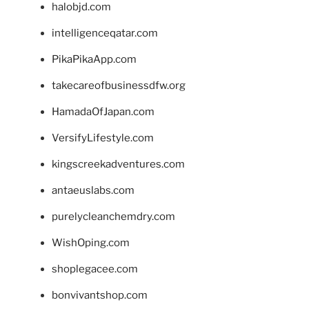
halobjd.com
intelligenceqatar.com
PikaPikaApp.com
takecareofbusinessdfw.org
HamadaOfJapan.com
VersifyLifestyle.com
kingscreekadventures.com
antaeuslabs.com
purelycleanchemdry.com
WishOping.com
shoplegacee.com
bonvivantshop.com