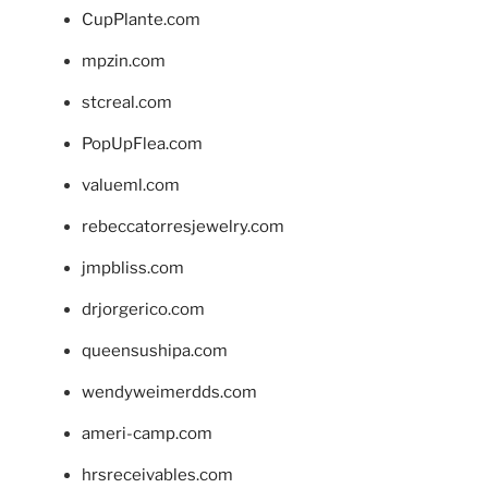
CupPlante.com
mpzin.com
stcreal.com
PopUpFlea.com
valueml.com
rebeccatorresjewelry.com
jmpbliss.com
drjorgerico.com
queensushipa.com
wendyweimerdds.com
ameri-camp.com
hrsreceivables.com