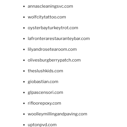
annascleaningsvc.com
wolfcitytattoo.com
oysterbayturkeytrot.com
lafronterarestauranteybar.com
lilyandrosetearoom.com
olivesburgberrypatch.com
theslushkids.com
giobastian.com
glpascensori.com
rifloorepoxy.com
woolleymillingandpaving.com
uptonpvd.com