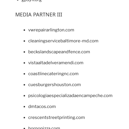
MEDIA PARTNER III
vwrepairarlington.com
cleaningservicebaltimore-md.com
beckslandscapeandfence.com
vistaaltadelveramendi.com
coastlinecateringnc.com
cuesburgershouston.com
psicologiaespecializadaencampeche.com
dmtacos.com
crescentstreetprinting.com
hornopizza.com