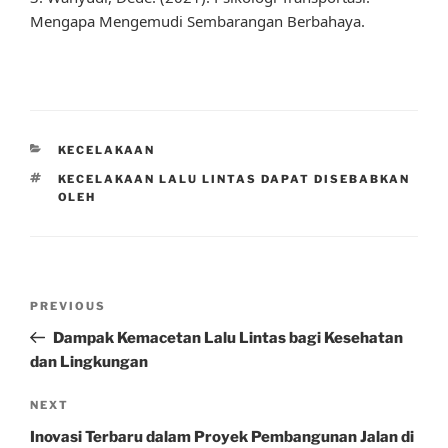
Mengapa Mengemudi Sembarangan Berbahaya.
CATEGORIES
KECELAKAAN
TAGS
KECELAKAAN LALU LINTAS DAPAT DISEBABKAN
OLEH
Post
Previous
PREVIOUS
navigation
Post
Dampak Kemacetan Lalu Lintas bagi Kesehatan
dan Lingkungan
Next
NEXT
Post
Inovasi Terbaru dalam Proyek Pembangunan Jalan di