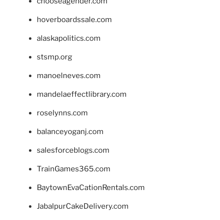
chooseagender.com
hoverboardssale.com
alaskapolitics.com
stsmp.org
manoelneves.com
mandelaeffectlibrary.com
roselynns.com
balanceyoganj.com
salesforceblogs.com
TrainGames365.com
BaytownEvaCationRentals.com
JabalpurCakeDelivery.com