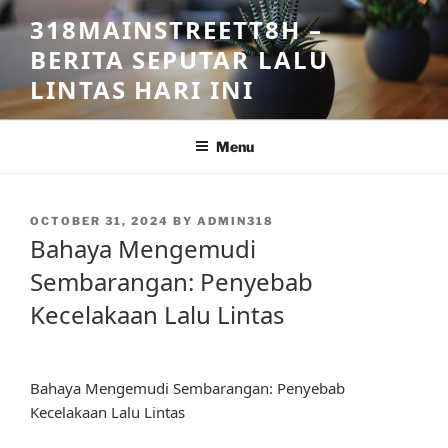
Skip
318MAINSTREETT8H –
to
BERITA SEPUTAR LALU
content
LINTAS HARI INI
Menu
POSTED
OCTOBER 31, 2024
BY
ADMIN318
ON
Bahaya Mengemudi
Sembarangan: Penyebab
Kecelakaan Lalu Lintas
Bahaya Mengemudi Sembarangan: Penyebab
Kecelakaan Lalu Lintas