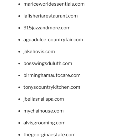
mariceworldessentials.com
lafisheriarestaurant.com
915jazzandmore.com
aguadulce-countryfair.com
jakehovis.com
bosswingsduluth.com
birminghamautocare.com
tonyscountrykitchen.com
jbellasnailspa.com
mychaihouse.com
alvisgrooming.com
thegeorginaestate.com