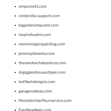
empconst1.com
cinderella-support.com
bigpinkrestaurant.com
inspirehuahin.com
memmingerspainting.com
jeremypbeasley.com
thesandwichdepotcos.com
drgiggleshouseofpain.com
hotflashdesigns.com
garagenadeau.com
lifestylechauffeurservice.com
EverNewNails.com