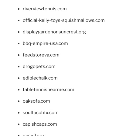
riverviewtennis.com
official-kelly-toys-squishmallows.com
displaygardenonsuncrest.org
bbq-empire-usa.com
feedstoreva.com
drogopets.com
ediblechalk.com
tabletennisnearme.com
oaksofa.com
soultacohtx.com
capishcaps.com
gpsyfl.org