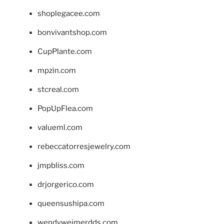
shoplegacee.com
bonvivantshop.com
CupPlante.com
mpzin.com
stcreal.com
PopUpFlea.com
valueml.com
rebeccatorresjewelry.com
jmpbliss.com
drjorgerico.com
queensushipa.com
wendyweimerdds.com