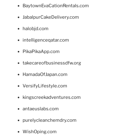
BaytownEvaCationRentals.com
JabalpurCakeDelivery.com
halobjd.com
intelligenceqatar.com
PikaPikaApp.com
takecareofbusinessdfw.org
HamadaOfJapan.com
VersifyLifestyle.com
kingscreekadventures.com
antaeuslabs.com
purelycleanchemdry.com
WishOping.com