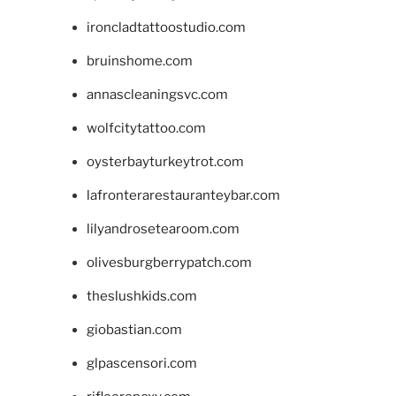
ironcladtattoostudio.com
bruinshome.com
annascleaningsvc.com
wolfcitytattoo.com
oysterbayturkeytrot.com
lafronterarestauranteybar.com
lilyandrosetearoom.com
olivesburgberrypatch.com
theslushkids.com
giobastian.com
glpascensori.com