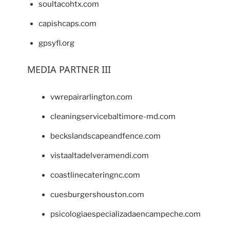
soultacohtx.com
capishcaps.com
gpsyfl.org
MEDIA PARTNER III
vwrepairarlington.com
cleaningservicebaltimore-md.com
beckslandscapeandfence.com
vistaaltadelveramendi.com
coastlinecateringnc.com
cuesburgershouston.com
psicologiaespecializadaencampeche.com