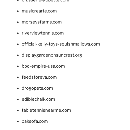
brasserie-gobette.com
musicrearte.com
morseysfarms.com
riverviewtennis.com
official-kelly-toys-squishmallows.com
displaygardenonsuncrest.org
bbq-empire-usa.com
feedstoreva.com
drogopets.com
ediblechalk.com
tabletennisnearme.com
oaksofa.com