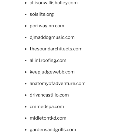
allisonwillisholley.com
solslite.org
portwayinn.com
djmaddogmusic.com
thesoundarchitects.com
allin1roofing.com
keepjudgewebb.com
anatomyofadventure.com
drivancastillo.com
cmmedspa.com
midletontkd.com
gardensandgrills.com