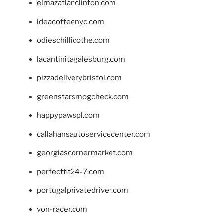
elmazatlanclinton.com
ideacoffeenyc.com
odieschillicothe.com
lacantinitagalesburg.com
pizzadeliverybristol.com
greenstarsmogcheck.com
happypawspl.com
callahansautoservicecenter.com
georgiascornermarket.com
perfectfit24-7.com
portugalprivatedriver.com
von-racer.com