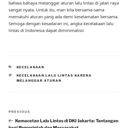
bahwa bahaya melanggar aturan lalu lintas di jalan raya
sangat nyata. Untuk itu, mari kita bersama-sama
mematuhi aturan yang ada demi keselamatan bersama.
Semoga dengan kesadaran ini, angka kecelakaan lalu
lintas di Indonesia dapat diminimalisir.
CATEGORIES
KECELAKAAN
TAGS
KECELAKAAN LALU LINTAS KARENA
MELANGGAR ATURAN
Post
Previous
PREVIOUS
navigation
Post
Kemacetan Lalu Lintas di DKI Jakarta: Tantangan
bagi Pemerintah dan Masyarakat