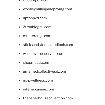
rifloorepoxy.com
woolleymillingandpaving.com
uptonpvd.com
2troublegrill.com
casateranga.com
sticksandstonesstudiooh.com
walkers-treeservice.com
shopmossi.com
untamedcollectivesd.com
mxpwellness.com
infernocanine.com
thepaperhousecollection.com