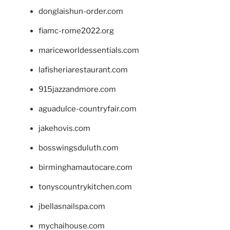
donglaishun-order.com
fiamc-rome2022.org
mariceworldessentials.com
lafisheriarestaurant.com
915jazzandmore.com
aguadulce-countryfair.com
jakehovis.com
bosswingsduluth.com
birminghamautocare.com
tonyscountrykitchen.com
jbellasnailspa.com
mychaihouse.com