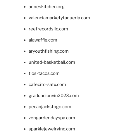
anneskitchen.org
valenciamarketytaqueria.com
reefrecordsllc.com
alawaffle.com
aryouthfishing.com
united-basketball.com
tios-tacos.com
cafecito-satx.com
graduacionviu2023.com
pecanjackstogo.com
zengardendayspa.com
sparklejewelryinc.com