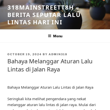
Skip
318MAINSTREETT8H –
to
BERITA SEPUTAR LALU
content
LINTAS HARI INI
Menu
POSTED
OCTOBER 19, 2024
BY
ADMIN318
ON
Bahaya Melanggar Aturan Lalu
Lintas di Jalan Raya
Bahaya Melanggar Aturan Lalu Lintas di Jalan Raya
Seringkali kita melihat pengendara yang nekat
melanggar aturan lalu lintas di jalan raya. Mulai dari