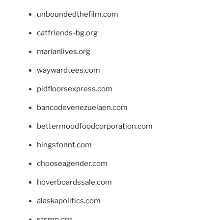
unboundedthefilm.com
catfriends-bg.org
marianlives.org
waywardtees.com
pidfloorsexpress.com
bancodevenezuelaen.com
bettermoodfoodcorporation.com
hingstonnt.com
chooseagender.com
hoverboardssale.com
alaskapolitics.com
stsmp.org