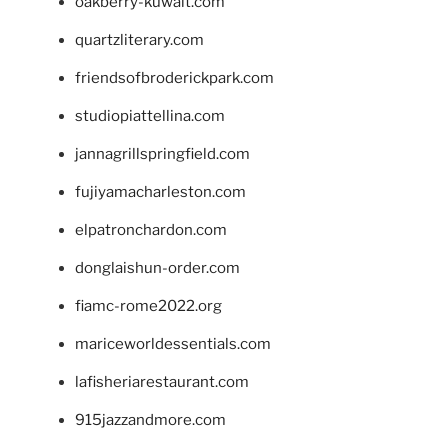
oakberry-kuwait.com
quartzliterary.com
friendsofbroderickpark.com
studiopiattellina.com
jannagrillspringfield.com
fujiyamacharleston.com
elpatronchardon.com
donglaishun-order.com
fiamc-rome2022.org
mariceworldessentials.com
lafisheriarestaurant.com
915jazzandmore.com