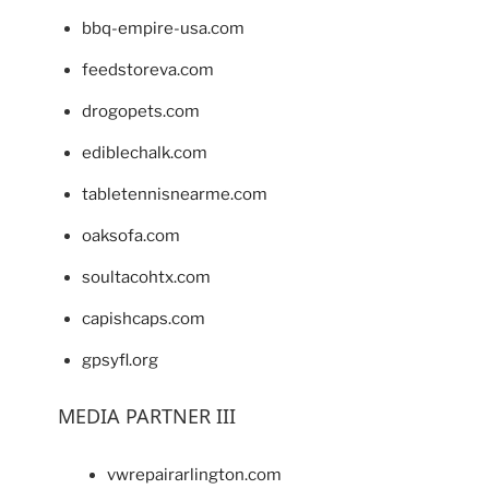
bbq-empire-usa.com
feedstoreva.com
drogopets.com
ediblechalk.com
tabletennisnearme.com
oaksofa.com
soultacohtx.com
capishcaps.com
gpsyfl.org
MEDIA PARTNER III
vwrepairarlington.com