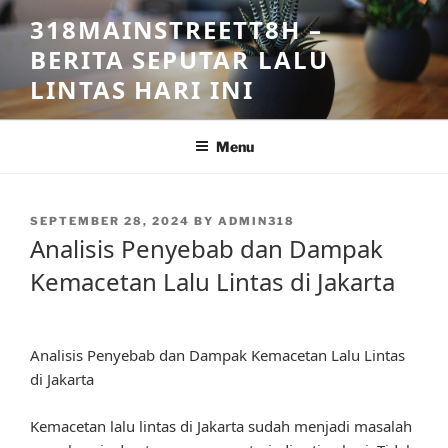
Skip
318MAINSTREETT8H –
to
BERITA SEPUTAR LALU
content
LINTAS HARI INI
Menu
POSTED
SEPTEMBER 28, 2024
BY
ADMIN318
ON
Analisis Penyebab dan Dampak
Kemacetan Lalu Lintas di Jakarta
Analisis Penyebab dan Dampak Kemacetan Lalu Lintas
di Jakarta
Kemacetan lalu lintas di Jakarta sudah menjadi masalah