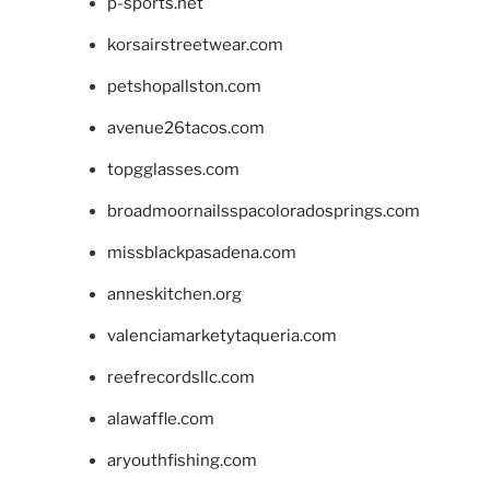
p-sports.net
korsairstreetwear.com
petshopallston.com
avenue26tacos.com
topgglasses.com
broadmoornailsspacoloradosprings.com
missblackpasadena.com
anneskitchen.org
valenciamarketytaqueria.com
reefrecordsllc.com
alawaffle.com
aryouthfishing.com