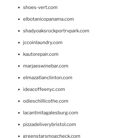
shoes-vert.com
elbotanicopanama.com
shadyoaksrockportrvpark.com
jccoinlaundry.com
kautorepair.com
marjaeswinebar.com
elmazatlanclinton.com
ideacoffeenyc.com
odieschillicothe.com
lacantinitagalesburg.com
pizzadeliverybristol.com
greenstarsmogcheck.com