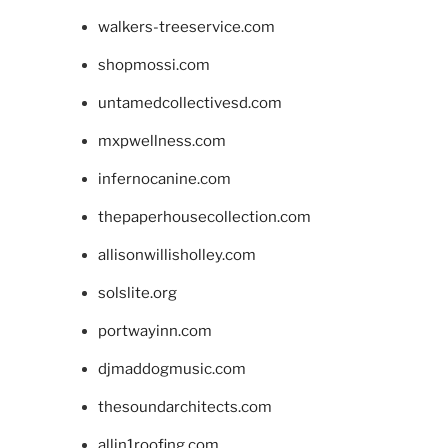
walkers-treeservice.com
shopmossi.com
untamedcollectivesd.com
mxpwellness.com
infernocanine.com
thepaperhousecollection.com
allisonwillisholley.com
solslite.org
portwayinn.com
djmaddogmusic.com
thesoundarchitects.com
allin1roofing.com