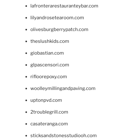
lafronterarestauranteybar.com
lilyandrosetearoom.com
olivesburgberrypatch.com
theslushkids.com
giobastian.com
glpascensori.com
rifloorepoxy.com
woolleymillingandpaving.com
uptonpvd.com
2troublegrill.com
casateranga.com
sticksandstonesstudiooh.com