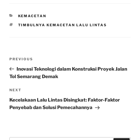
CATEGORIES
KEMACETAN
TAGS
TIMBULNYA KEMACETAN LALU LINTAS
Post
Previous
PREVIOUS
navigation
Post
Inovasi Teknologi dalam Konstruksi Proyek Jalan
Tol Semarang Demak
Next
NEXT
Post
Kecelakaan Lalu Lintas Disingkat: Faktor-Faktor
Penyebab dan Solusi Pemecahannya