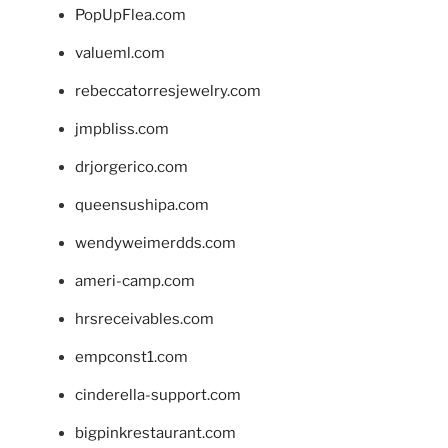
PopUpFlea.com
valueml.com
rebeccatorresjewelry.com
jmpbliss.com
drjorgerico.com
queensushipa.com
wendyweimerdds.com
ameri-camp.com
hrsreceivables.com
empconst1.com
cinderella-support.com
bigpinkrestaurant.com