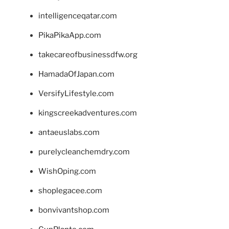
intelligenceqatar.com
PikaPikaApp.com
takecareofbusinessdfw.org
HamadaOfJapan.com
VersifyLifestyle.com
kingscreekadventures.com
antaeuslabs.com
purelycleanchemdry.com
WishOping.com
shoplegacee.com
bonvivantshop.com