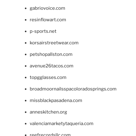
gabriovoice.com
resinflowart.com
p-sports.net
korsairstreetwear.com
petshopallston.com
avenue26tacos.com
topgglasses.com
broadmoornailsspacoloradosprings.com
missblackpasadena.com
anneskitchen.org
valenciamarketytaqueria.com
reefrecordsllc.com