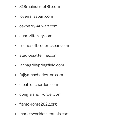
318mainstreet8h.com
lovenailsspari.com
oakberry-kuwait.com
quartzliterary.com
friendsofbroderickpark.com
studiopiattellina.com
jannagrillspringfield.com
fujiyamacharleston.com
elpatronchardon.com
donglaishun-order.com
fiamc-rome2022.org
mariceworldessentials.com