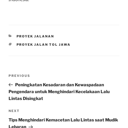
CATEGORIES
PROYEK JALANAN
TAGS
PROYEK JALAN TOL JAWA
Post
Previous
PREVIOUS
navigation
Post
Peningkatan Kesadaran dan Kewaspadaan
Pengendara untuk Menghindari Kecelakaan Lalu
Lintas Disingkat
Next
NEXT
Post
Tips Menghindari Kemacetan Lalu Lintas saat Mudik
Lebaran