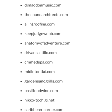
djmaddogmusic.com
thesoundarchitects.com
allin1roofing.com
keepjudgewebb.com
anatomyofadventure.com
drivancastillo.com
cmmedspa.com
midletontkd.com
gardensandgrills.com
basilfoodwine.com
nikko-tochigi.net
caribbean-corner.com