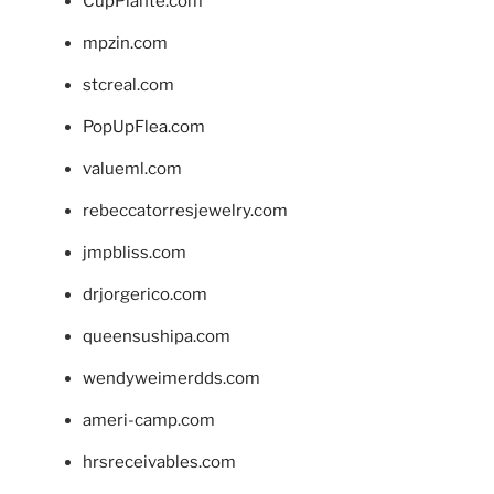
CupPlante.com
mpzin.com
stcreal.com
PopUpFlea.com
valueml.com
rebeccatorresjewelry.com
jmpbliss.com
drjorgerico.com
queensushipa.com
wendyweimerdds.com
ameri-camp.com
hrsreceivables.com