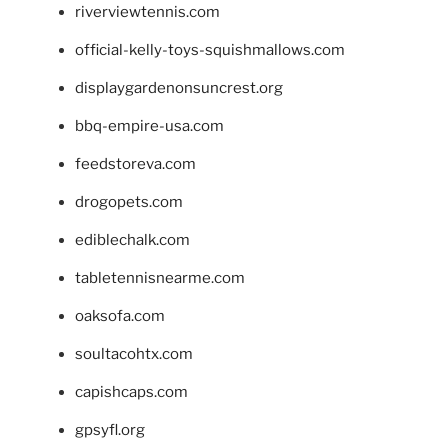
riverviewtennis.com
official-kelly-toys-squishmallows.com
displaygardenonsuncrest.org
bbq-empire-usa.com
feedstoreva.com
drogopets.com
ediblechalk.com
tabletennisnearme.com
oaksofa.com
soultacohtx.com
capishcaps.com
gpsyfl.org