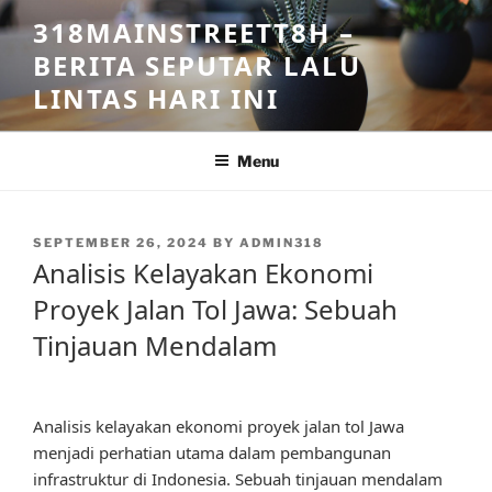
Skip
318MAINSTREETT8H –
to
BERITA SEPUTAR LALU
content
LINTAS HARI INI
Menu
POSTED
SEPTEMBER 26, 2024
BY
ADMIN318
ON
Analisis Kelayakan Ekonomi
Proyek Jalan Tol Jawa: Sebuah
Tinjauan Mendalam
Analisis kelayakan ekonomi proyek jalan tol Jawa
menjadi perhatian utama dalam pembangunan
infrastruktur di Indonesia. Sebuah tinjauan mendalam