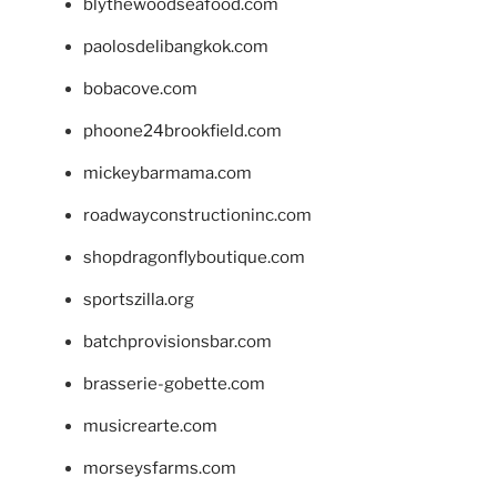
blythewoodseafood.com
paolosdelibangkok.com
bobacove.com
phoone24brookfield.com
mickeybarmama.com
roadwayconstructioninc.com
shopdragonflyboutique.com
sportszilla.org
batchprovisionsbar.com
brasserie-gobette.com
musicrearte.com
morseysfarms.com