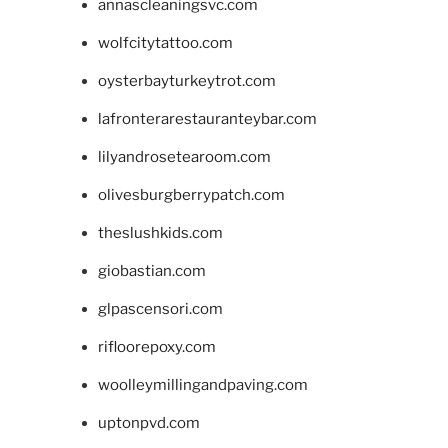
annascleaningsvc.com
wolfcitytattoo.com
oysterbayturkeytrot.com
lafronterarestauranteybar.com
lilyandrosetearoom.com
olivesburgberrypatch.com
theslushkids.com
giobastian.com
glpascensori.com
rifloorepoxy.com
woolleymillingandpaving.com
uptonpvd.com