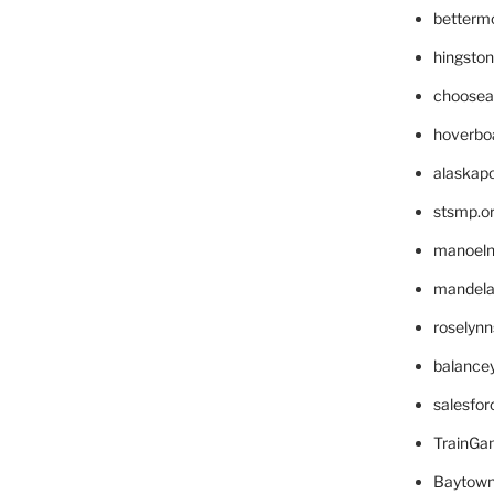
betterm
hingsto
choosea
hoverbo
alaskapo
stsmp.o
manoel
mandelae
roselyn
balance
salesfo
TrainG
Baytown