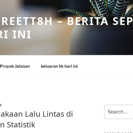
REETT8H – BERITA SE
I INI
Proyek Jalanan
keluaran hk hari ini
8
Search
lakaan Lalu Lintas di
for:
 Statistik