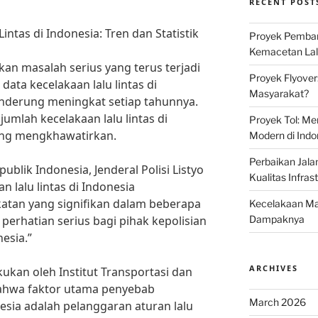
RECENT POST
Lintas di Indonesia: Tren dan Statistik
Proyek Pemban
Kemacetan Lalu
kan masalah serius yang terus terjadi
Proyek Flyover
 data kecelakaan lalu lintas di
Masyarakat?
enderung meningkat setiap tahunnya.
umlah kecelakaan lalu lintas di
Proyek Tol: Me
ang mengkhawatirkan.
Modern di Indo
Perbaikan Jala
blik Indonesia, Jenderal Polisi Listyo
Kualitas Infras
n lalu lintas di Indonesia
tan yang signifikan dalam beberapa
Kecelakaan Mau
i perhatian serius bagi pihak kepolisian
Dampaknya
esia.”
ARCHIVES
ukan oleh Institut Transportasi dan
 bahwa faktor utama penyebab
March 2026
nesia adalah pelanggaran aturan lalu