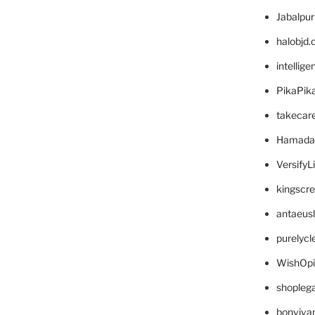
Jabalpu
halobjd
intellig
PikaPik
takecar
Hamada
VersifyL
kingscr
antaeus
purelyc
WishOp
shopleg
bonviva