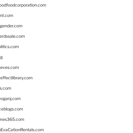
oodfoodcorporation.com
nnt.com
gender.com
ardssale.com
litics.com
rg
neves.com
ffectlibrary.com
ns.com
yoganj.com
rceblogs.com
ames365.com
EvaCationRentals.com