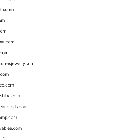
te.com
om
com
ea.com
.com
torresjewelry.com
s.com
ico.com
shipa.com
eimerdds.com
camp.com
ivables.com