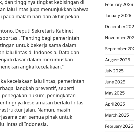
uk, dan tingginya tingkat kebisingan di
February 2026
kaan lalu lintas juga menunjukkan bahwa
January 2026
i pada malam hari dan akhir pekan.
December 20
ntono, Deputi Sekretaris Kabinet
sportasi, “Penting bagi pemerintah
November 20
tingan untuk bekerja sama dalam
September 20
lalu lintas di Indonesia. Data dan
menjadi dasar dalam merumuskan
August 2025
 menekan angka kecelakaan.”
July 2025
 kecelakaan lalu lintas, pemerintah
June 2025
bagai langkah preventif, seperti
May 2025
 penegakan hukum, peningkatan
ntingnya keselamatan berlalu lintas,
April 2025
frastruktur jalan. Namun, masih
March 2025
erjasama dari semua pihak untuk
 lintas di Indonesia.
February 2025