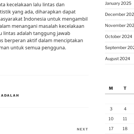
January 2025
a kecelakaan lalu lintas dan
tistik yang ada, diharapkan dapat
December 20
syarakat Indonesia untuk mengambil
dalam menangani masalah kecelakaan
November 20
lu lintas adalah tanggung jawab
October 2024
us berperan aktif dalam menciptakan
yaman untuk semua pengguna.
September 20
August 2024
M
T
S ADALAH
3
4
10
11
17
18
NEXT
Next