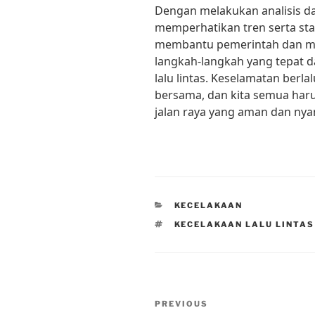
Dengan melakukan analisis dat
memperhatikan tren serta sta
membantu pemerintah dan ma
langkah-langkah yang tepat 
lalu lintas. Keselamatan berla
bersama, dan kita semua har
jalan raya yang aman dan n
CATEGORIES
KECELAKAAN
TAGS
KECELAKAAN LALU LINTA
Post
Previous
PREVIOUS