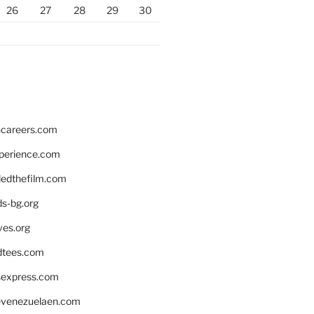
26
27
28
29
30
hcareers.com
xperience.com
edthefilm.com
ds-bg.org
ves.org
tees.com
rsexpress.com
venezuelaen.com