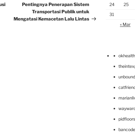
Post
usi
Pentingnya Penerapan Sistem
24
25
Transportasi Publik untuk
31
Mengatasi Kemacetan Lalu Lintas
« Mar
okhealt
theinte
unbound
catfrien
marianli
wayward
pidfloo
bancode