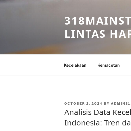
Skip
to
318MAINST
content
LINTAS HAR
Kecelakaan
Kemacetan
POSTED
OCTOBER 2, 2024
BY
ADMIN31
ON
Analisis Data Kece
Indonesia: Tren dan