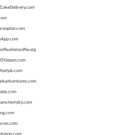
rCakeDelivery.com
.com
enceqatar.com
aApp.com
eofbusinessdfw.org
OfJapan.com
ifestyle.com
eekadventures.com
labs.com
leanchemdry.com
ing.com
acee.com
ntshop.com