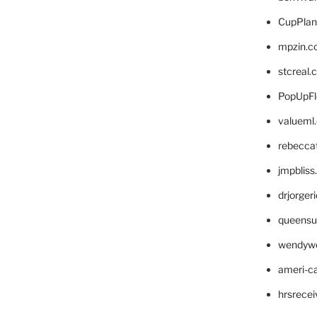
CupPlan
mpzin.c
stcreal.
PopUpFl
valueml
rebecca
jmpblis
drjorger
queensu
wendyw
ameri-
hrsrece