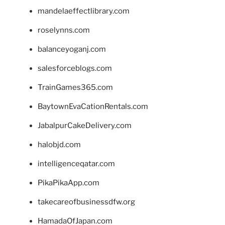
mandelaeffectlibrary.com
roselynns.com
balanceyoganj.com
salesforceblogs.com
TrainGames365.com
BaytownEvaCationRentals.com
JabalpurCakeDelivery.com
halobjd.com
intelligenceqatar.com
PikaPikaApp.com
takecareofbusinessdfw.org
HamadaOfJapan.com