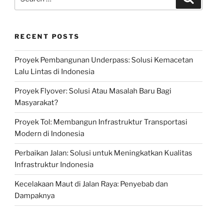
for:
RECENT POSTS
Proyek Pembangunan Underpass: Solusi Kemacetan
Lalu Lintas di Indonesia
Proyek Flyover: Solusi Atau Masalah Baru Bagi
Masyarakat?
Proyek Tol: Membangun Infrastruktur Transportasi
Modern di Indonesia
Perbaikan Jalan: Solusi untuk Meningkatkan Kualitas
Infrastruktur Indonesia
Kecelakaan Maut di Jalan Raya: Penyebab dan
Dampaknya