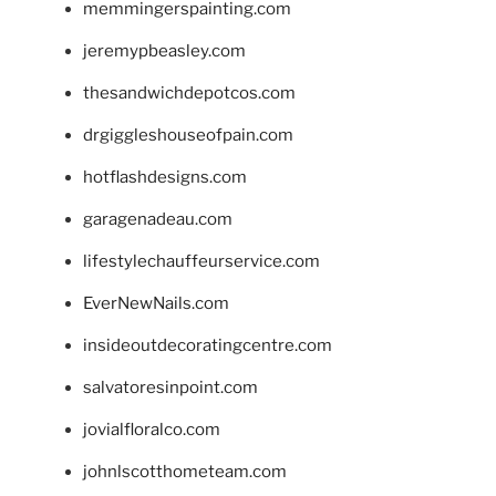
memmingerspainting.com
jeremypbeasley.com
thesandwichdepotcos.com
drgiggleshouseofpain.com
hotflashdesigns.com
garagenadeau.com
lifestylechauffeurservice.com
EverNewNails.com
insideoutdecoratingcentre.com
salvatoresinpoint.com
jovialfloralco.com
johnlscotthometeam.com