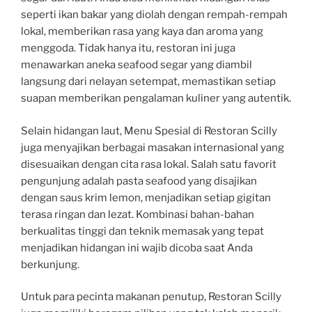
seperti ikan bakar yang diolah dengan rempah-rempah
lokal, memberikan rasa yang kaya dan aroma yang
menggoda. Tidak hanya itu, restoran ini juga
menawarkan aneka seafood segar yang diambil
langsung dari nelayan setempat, memastikan setiap
suapan memberikan pengalaman kuliner yang autentik.
Selain hidangan laut, Menu Spesial di Restoran Scilly
juga menyajikan berbagai masakan internasional yang
disesuaikan dengan cita rasa lokal. Salah satu favorit
pengunjung adalah pasta seafood yang disajikan
dengan saus krim lemon, menjadikan setiap gigitan
terasa ringan dan lezat. Kombinasi bahan-bahan
berkualitas tinggi dan teknik memasak yang tepat
menjadikan hidangan ini wajib dicoba saat Anda
berkunjung.
Untuk para pecinta makanan penutup, Restoran Scilly