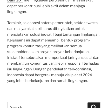
Data SDY
meningkatkan pengetahuan, masyarakat
dapat berkontribusi lebih aktif dalam menjaga
lingkungan.
Terakhir, kolaborasi antara pemerintah, sektor swasta,
dan masyarakat sipil harus ditingkatkan untuk
menciptakan solusi inovatif bagi tantangan lingkungan.
Kerjasama ini dapat mengambil bentuk program-
program komunitas yang melibatkan semua
stakeholder dalam proyek-proyek keberlanjutan.
Inisiatif tersebut akan memperkuat jaringan sosial dan
membangun komunitas yang lebih responsif terhadap
isu lingkungan. Dengan pendekatan terkoordinasi,
Indonesia dapat bergerak menuju visi planet 2024
yang lebih berkelanjutan dan ramah lingkungan.
Search
Search