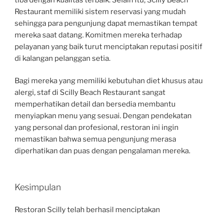
Restaurant memiliki sistem reservasi yang mudah
sehingga para pengunjung dapat memastikan tempat
mereka saat datang. Komitmen mereka terhadap
pelayanan yang baik turut menciptakan reputasi positif
di kalangan pelanggan setia.
Bagi mereka yang memiliki kebutuhan diet khusus atau
alergi, staf di Scilly Beach Restaurant sangat
memperhatikan detail dan bersedia membantu
menyiapkan menu yang sesuai. Dengan pendekatan
yang personal dan profesional, restoran ini ingin
memastikan bahwa semua pengunjung merasa
diperhatikan dan puas dengan pengalaman mereka.
Kesimpulan
Restoran Scilly telah berhasil menciptakan