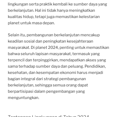
lingkungan serta praktik kembali ke sumber daya yang
berkelanjutan. Hal ini tidak hanya meningkatkan
kualitas hidup, tetapi juga memastikan kelestarian
planet untuk masa depan.
Selain itu, pembangunan berkelanjutan mencakup
keadilan sosial dan peningkatan kesejahteraan
masyarakat. Di planet 2024, penting untuk memastikan
bahwa seluruh lapisan masyarakat, termasuk yang
terpencil dan terpinggirkan, mendapatkan akses yang
sama terhadap sumber daya dan peluang. Pendidikan,
kesehatan, dan kesempatan ekonomi harus menjadi
bagian integral dari strategi pembangunan
berkelanjutan, sehingga semua orang dapat
berpartisipasi dalam pengembangan yang
menguntungkan.