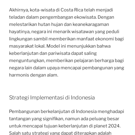
Akhirnya, kota-wisata di Costa Rica telah menjadi
teladan dalam pengembangan ekowisata. Dengan
melestarikan hutan hujan dan keanekaragaman
hayatinya, negara ini menarik wisatawan yang peduli
lingkungan sambil memberikan manfaat ekonomi bagi
masyarakat lokal. Model ini menunjukkan bahwa
keberlanjutan dan pariwisata dapat saling
menguntungkan, memberikan pelajaran berharga bagi
negara lain dalam upaya mencapai pembangunan yang
harmonis dengan alam.
Strategi Implementasi di Indonesia
Pembangunan berkelanjutan di Indonesia menghadapi
tantangan yang signifikan, namun ada peluang besar
untuk mencapai tujuan keberlanjutan di planet 2024.
Salah satu strategi yang dapat diterapkan adalah