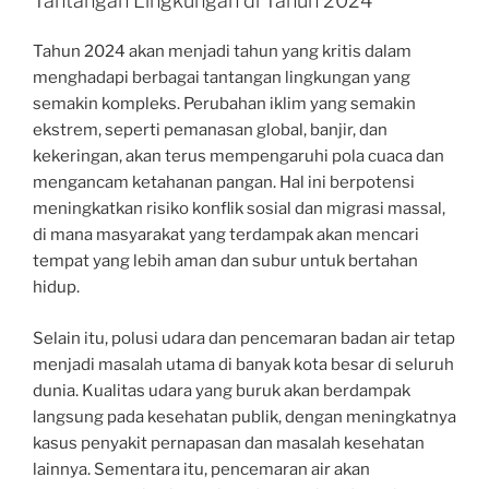
Tantangan Lingkungan di Tahun 2024
Tahun 2024 akan menjadi tahun yang kritis dalam
menghadapi berbagai tantangan lingkungan yang
semakin kompleks. Perubahan iklim yang semakin
ekstrem, seperti pemanasan global, banjir, dan
kekeringan, akan terus mempengaruhi pola cuaca dan
mengancam ketahanan pangan. Hal ini berpotensi
meningkatkan risiko konflik sosial dan migrasi massal,
di mana masyarakat yang terdampak akan mencari
tempat yang lebih aman dan subur untuk bertahan
hidup.
Selain itu, polusi udara dan pencemaran badan air tetap
menjadi masalah utama di banyak kota besar di seluruh
dunia. Kualitas udara yang buruk akan berdampak
langsung pada kesehatan publik, dengan meningkatnya
kasus penyakit pernapasan dan masalah kesehatan
lainnya. Sementara itu, pencemaran air akan