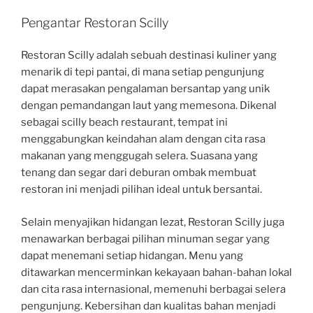
Pengantar Restoran Scilly
Restoran Scilly adalah sebuah destinasi kuliner yang
menarik di tepi pantai, di mana setiap pengunjung
dapat merasakan pengalaman bersantap yang unik
dengan pemandangan laut yang memesona. Dikenal
sebagai scilly beach restaurant, tempat ini
menggabungkan keindahan alam dengan cita rasa
makanan yang menggugah selera. Suasana yang
tenang dan segar dari deburan ombak membuat
restoran ini menjadi pilihan ideal untuk bersantai.
Selain menyajikan hidangan lezat, Restoran Scilly juga
menawarkan berbagai pilihan minuman segar yang
dapat menemani setiap hidangan. Menu yang
ditawarkan mencerminkan kekayaan bahan-bahan lokal
dan cita rasa internasional, memenuhi berbagai selera
pengunjung. Kebersihan dan kualitas bahan menjadi