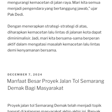
mengurangi kemacetan di jalan raya. Mari kita semua
menjadi pengendara yang bertanggung jawab,” ujar
Pak Dedi.
Dengan menerapkan strategi-strategi di atas,
diharapkan kemacetan lalu lintas di jalanan kota dapat
diminimalisir. Jadi, mari kita bersama-sama berperan
aktif dalam mengatasi masalah kemacetan lalu lintas
demi kenyamanan bersama.
POSTED
DECEMBER 7, 2024
ON
Manfaat Besar Proyek Jalan Tol Semarang
Demak Bagi Masyarakat
Proyek jalan tol Semarang Demak telah menjadi topik
hangat di kalangan masyarakat akhir-akhir ini. Banyak