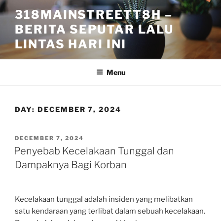
Skip
318MAINSTREETT8H –
to
BERITA SEPUTAR LALU
content
LINTAS HARI INI
Menu
DAY:
DECEMBER 7, 2024
POSTED
DECEMBER 7, 2024
ON
Penyebab Kecelakaan Tunggal dan
Dampaknya Bagi Korban
Kecelakaan tunggal adalah insiden yang melibatkan
satu kendaraan yang terlibat dalam sebuah kecelakaan.